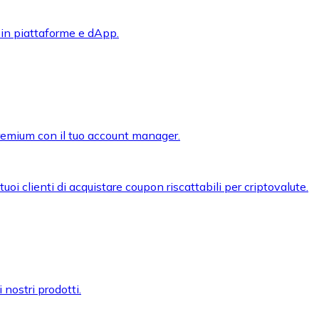
 in piattaforme e dApp.
premium con il tuo account manager.
oi clienti di acquistare coupon riscattabili per criptovalute.
 nostri prodotti.