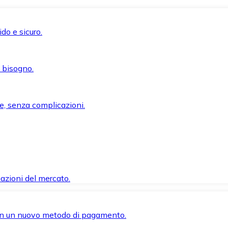
do e sicuro.
i bisogno.
e, senza complicazioni.
azioni del mercato.
 con un nuovo metodo di pagamento.