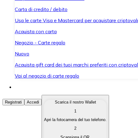
Carta di credito / debito
Usa le carte Visa e Mastercard per acquistare criptovalut
Acquista con carta
Negozio - Carte regalo
Nuovo
Acquista gift card dei tuoi marchi preferiti con criptoval
Vai al negozio di carte regalo
Acquista Criptovalute
Registrati
Accedi
Scarica il nostro Wallet
1
Acquista le criptovalute che ti interessano in modo rapi
Apri la fotocamera del tuo telefono.
Vendi Criptovalute
2
Converti le tue criptovalute in valuta fiat quando ne ha
Scansiona il QR.