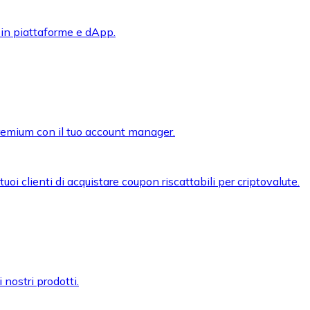
 in piattaforme e dApp.
premium con il tuo account manager.
oi clienti di acquistare coupon riscattabili per criptovalute.
 nostri prodotti.