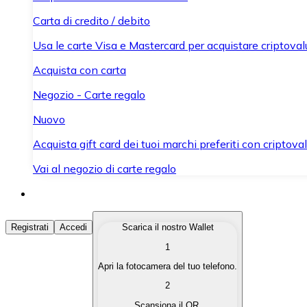
Carta di credito / debito
Usa le carte Visa e Mastercard per acquistare criptovalut
Acquista con carta
Negozio - Carte regalo
Nuovo
Acquista gift card dei tuoi marchi preferiti con criptoval
Vai al negozio di carte regalo
Acquista Criptovalute
Registrati
Accedi
Scarica il nostro Wallet
1
Acquista le criptovalute che ti interessano in modo rapi
Apri la fotocamera del tuo telefono.
Vendi Criptovalute
2
Converti le tue criptovalute in valuta fiat quando ne ha
Scansiona il QR.