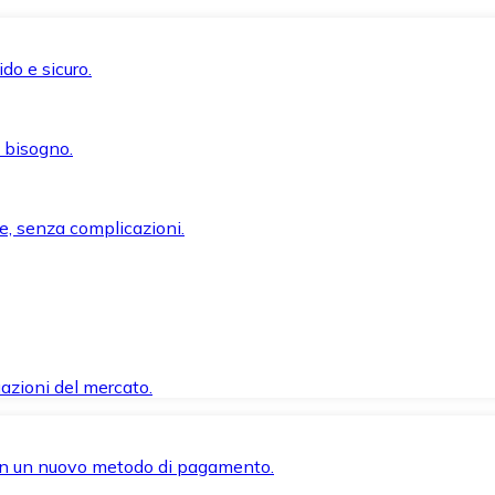
do e sicuro.
i bisogno.
e, senza complicazioni.
azioni del mercato.
 con un nuovo metodo di pagamento.