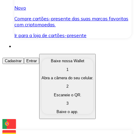
Novo
Compre cartões-presente das suas marcas favoritas
com criptomoedas.
Ir para a loja de cartões-presente
Comprar Criptomoedas
Cadastrar
Entrar
Baixe nossa Wallet
1
Compre as criptomoedas de seu interesse de forma ráp
Abra a câmera do seu celular.
Vender Criptomoedas
2
Converta suas criptomoedas em moeda fiduciária quand
Escaneie o QR.
3
Trocar (Swap)
Baixe o app.
Troque uma criptomoeda por outra instantaneamente,
Carteira Bitnovo