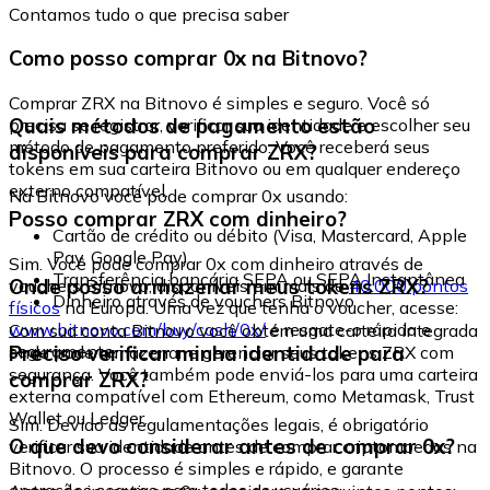
Contamos tudo o que precisa saber
Como posso comprar 0x na Bitnovo?
Comprar ZRX na Bitnovo é simples e seguro. Você só
Quais métodos de pagamento estão
precisa se registrar, verificar sua identidade e escolher seu
método de pagamento preferido. Você receberá seus
disponíveis para comprar ZRX?
tokens em sua carteira Bitnovo ou em qualquer endereço
externo compatível.
Na Bitnovo você pode comprar 0x usando:
Posso comprar ZRX com dinheiro?
Cartão de crédito ou débito (Visa, Mastercard, Apple
Pay, Google Pay)
Sim. Você pode comprar 0x com dinheiro através de
Transferência bancária SEPA ou SEPA Instantânea
Onde posso armazenar meus tokens ZRX?
vouchers Bitnovo, disponíveis em mais de
40.000 pontos
Dinheiro através de vouchers Bitnovo
físicos
na Europa. Uma vez que tenha o voucher, acesse:
www.bitnovo.com/buy/cash/0x/
e resgate-o rápida e
Com sua conta Bitnovo você obtém uma carteira integrada
seguramente.
Preciso verificar minha identidade para
onde pode armazenar e gerenciar seus tokens ZRX com
segurança. Você também pode enviá-los para uma carteira
comprar ZRX?
externa compatível com Ethereum, como Metamask, Trust
Wallet ou Ledger.
Sim. Devido às regulamentações legais, é obrigatório
O que devo considerar antes de comprar 0x?
verificar sua identidade antes de comprar criptomoedas na
Bitnovo. O processo é simples e rápido, e garante
operações seguras para todos os usuários.