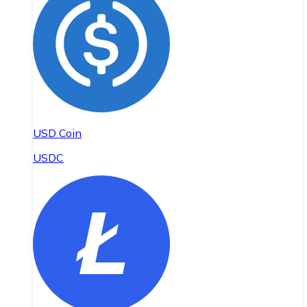
USD Coin
USDC