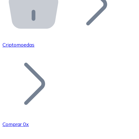
API Bitnovo
Integre nossa API no seu ecossistema.
Tornar-se Revendedor
Junte-se à nossa rede de revendedores e comercialize 
Criptomoedas
Adicionar um Token
Adicione o token do seu projeto ao nosso serviço de c
Comprar 0x