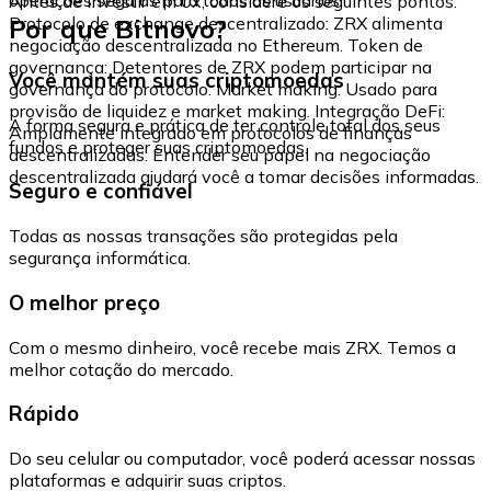
Antes de investir em 0x, considere os seguintes pontos:
Por que Bitnovo?
Protocolo de exchange descentralizado: ZRX alimenta
negociação descentralizada no Ethereum. Token de
governança: Detentores de ZRX podem participar na
Você mantém suas criptomoedas
governança do protocolo. Market making: Usado para
provisão de liquidez e market making. Integração DeFi:
A forma segura e prática de ter controle total dos seus
Amplamente integrado em protocolos de finanças
fundos e proteger suas criptomoedas.
descentralizadas. Entender seu papel na negociação
descentralizada ajudará você a tomar decisões informadas.
Seguro e confiável
Todas as nossas transações são protegidas pela
segurança informática.
O melhor preço
Com o mesmo dinheiro, você recebe mais ZRX. Temos a
melhor cotação do mercado.
Rápido
Do seu celular ou computador, você poderá acessar nossas
plataformas e adquirir suas criptos.