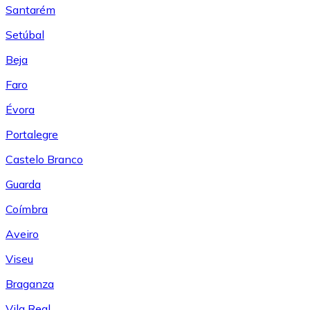
Santarém
Setúbal
Beja
Faro
Évora
Portalegre
Castelo Branco
Guarda
Coímbra
Aveiro
Viseu
Braganza
Vila Real