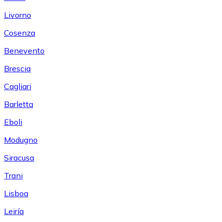
Livorno
Cosenza
Benevento
Brescia
Cagliari
Barletta
Eboli
Modugno
Siracusa
Trani
Lisboa
Leiría