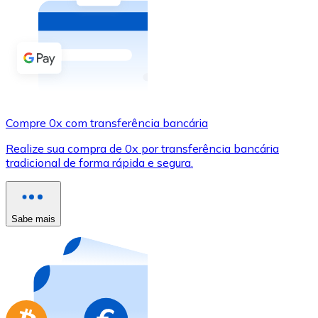
Compre criptomoedas com dinheiro e outros métodos d
Comprar com dinheiro
Transferência SEPA
Adicione fundos à sua conta Bitnovo ou faça compras d
Compre 0x com transferência bancária
Comprar com transferência bancária
Realize sua compra de 0x por transferência bancária
Cartão de crédito / débito
tradicional de forma rápida e segura.
Use cartões Visa e Mastercard para comprar criptomoed
Comprar com cartão
Sabe mais
Loja - Cartões-presente
Novo
Compre cartões-presente das suas marcas favoritas c
Ir para a loja de cartões-presente