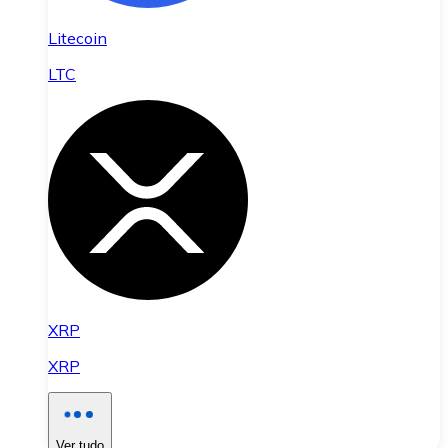
Litecoin
LTC
XRP
XRP
Ver tudo