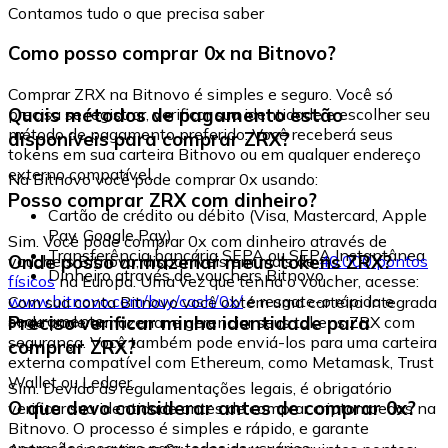
Contamos tudo o que precisa saber
Como posso comprar 0x na Bitnovo?
Comprar ZRX na Bitnovo é simples e seguro. Você só
Quais métodos de pagamento estão
precisa se registrar, verificar sua identidade e escolher seu
método de pagamento preferido. Você receberá seus
disponíveis para comprar ZRX?
tokens em sua carteira Bitnovo ou em qualquer endereço
externo compatível.
Na Bitnovo você pode comprar 0x usando:
Posso comprar ZRX com dinheiro?
Cartão de crédito ou débito (Visa, Mastercard, Apple
Pay, Google Pay)
Sim. Você pode comprar 0x com dinheiro através de
Transferência bancária SEPA ou SEPA Instantânea
Onde posso armazenar meus tokens ZRX?
vouchers Bitnovo, disponíveis em mais de
40.000 pontos
Dinheiro através de vouchers Bitnovo
físicos
na Europa. Uma vez que tenha o voucher, acesse:
www.bitnovo.com/buy/cash/0x/
e resgate-o rápida e
Com sua conta Bitnovo você obtém uma carteira integrada
seguramente.
Preciso verificar minha identidade para
onde pode armazenar e gerenciar seus tokens ZRX com
segurança. Você também pode enviá-los para uma carteira
comprar ZRX?
externa compatível com Ethereum, como Metamask, Trust
Wallet ou Ledger.
Sim. Devido às regulamentações legais, é obrigatório
O que devo considerar antes de comprar 0x?
verificar sua identidade antes de comprar criptomoedas na
Bitnovo. O processo é simples e rápido, e garante
operações seguras para todos os usuários.