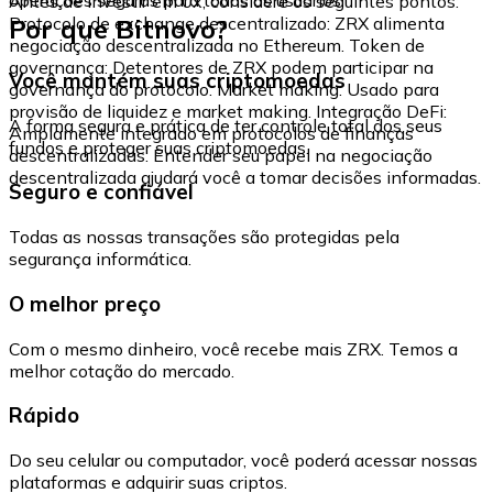
Antes de investir em 0x, considere os seguintes pontos:
Por que Bitnovo?
Protocolo de exchange descentralizado: ZRX alimenta
negociação descentralizada no Ethereum. Token de
governança: Detentores de ZRX podem participar na
Você mantém suas criptomoedas
governança do protocolo. Market making: Usado para
provisão de liquidez e market making. Integração DeFi:
A forma segura e prática de ter controle total dos seus
Amplamente integrado em protocolos de finanças
fundos e proteger suas criptomoedas.
descentralizadas. Entender seu papel na negociação
descentralizada ajudará você a tomar decisões informadas.
Seguro e confiável
Todas as nossas transações são protegidas pela
segurança informática.
O melhor preço
Com o mesmo dinheiro, você recebe mais ZRX. Temos a
melhor cotação do mercado.
Rápido
Do seu celular ou computador, você poderá acessar nossas
plataformas e adquirir suas criptos.