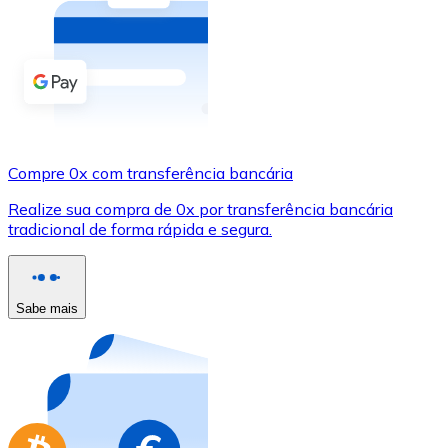
Compre criptomoedas com dinheiro e outros métodos d
Comprar com dinheiro
Transferência SEPA
Adicione fundos à sua conta Bitnovo ou faça compras d
Compre 0x com transferência bancária
Comprar com transferência bancária
Realize sua compra de 0x por transferência bancária
Cartão de crédito / débito
tradicional de forma rápida e segura.
Use cartões Visa e Mastercard para comprar criptomoed
Comprar com cartão
Sabe mais
Loja - Cartões-presente
Novo
Compre cartões-presente das suas marcas favoritas c
Ir para a loja de cartões-presente