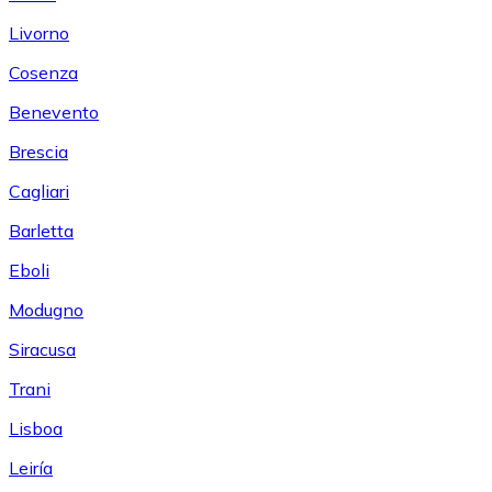
Livorno
Cosenza
Benevento
Brescia
Cagliari
Barletta
Eboli
Modugno
Siracusa
Trani
Lisboa
Leiría