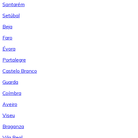
Santarém
Setúbal
Beja
Faro
Évora
Portalegre
Castelo Branco
Guarda
Coímbra
Aveiro
Viseu
Braganza
Vila Real