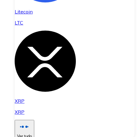
Litecoin
LTC
XRP
XRP
Ver tudo