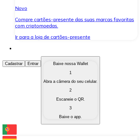
Novo
Compre cartões-presente das suas marcas favoritas
com criptomoedas.
Ir para a loja de cartões-presente
Comprar Criptomoedas
Cadastrar
Entrar
Baixe nossa Wallet
1
Compre as criptomoedas de seu interesse de forma ráp
Abra a câmera do seu celular.
Vender Criptomoedas
2
Converta suas criptomoedas em moeda fiduciária quand
Escaneie o QR.
3
Trocar (Swap)
Baixe o app.
Troque uma criptomoeda por outra instantaneamente,
Carteira Bitnovo