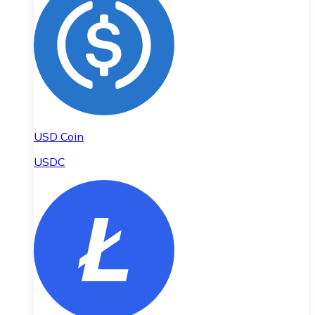
USD Coin
USDC