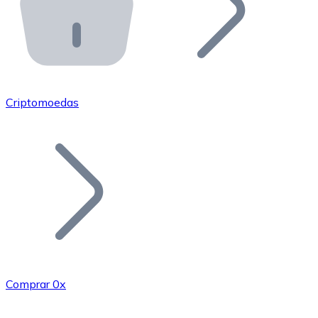
API Bitnovo
Integre nossa API no seu ecossistema.
Tornar-se Revendedor
Junte-se à nossa rede de revendedores e comercialize 
Criptomoedas
Adicionar um Token
Adicione o token do seu projeto ao nosso serviço de c
Comprar 0x