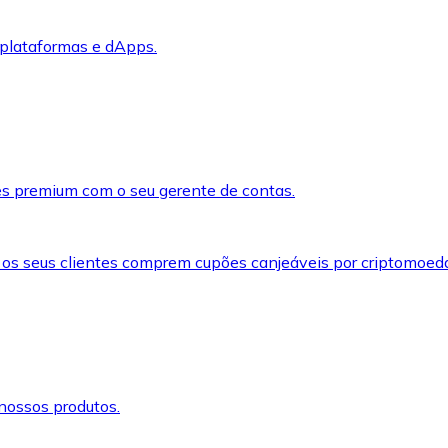
 plataformas e dApps.
s premium com o seu gerente de contas.
 os seus clientes comprem cupões canjeáveis por criptomoed
nossos produtos.