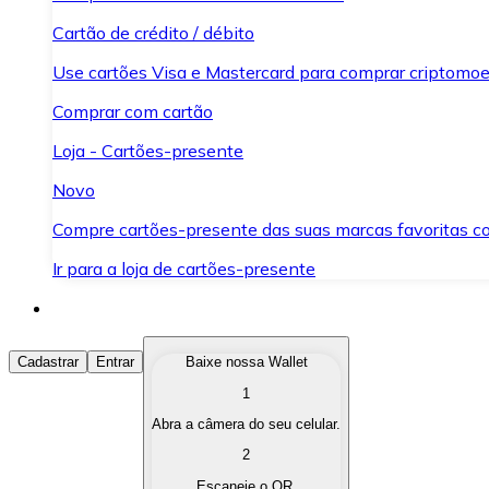
Cartão de crédito / débito
Use cartões Visa e Mastercard para comprar criptomoed
Comprar com cartão
Loja - Cartões-presente
Novo
Compre cartões-presente das suas marcas favoritas c
Ir para a loja de cartões-presente
Comprar Criptomoedas
Cadastrar
Entrar
Baixe nossa Wallet
1
Compre as criptomoedas de seu interesse de forma ráp
Abra a câmera do seu celular.
Vender Criptomoedas
2
Converta suas criptomoedas em moeda fiduciária quand
Escaneie o QR.