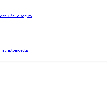
as. Fácil e seguro!
om criptomoedas.
ida e segura.
o precisar.