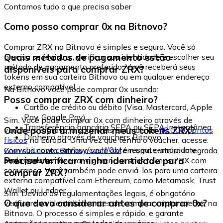
Contamos tudo o que precisa saber
Como posso comprar 0x na Bitnovo?
Comprar ZRX na Bitnovo é simples e seguro. Você só
Quais métodos de pagamento estão
precisa se registrar, verificar sua identidade e escolher seu
método de pagamento preferido. Você receberá seus
disponíveis para comprar ZRX?
tokens em sua carteira Bitnovo ou em qualquer endereço
externo compatível.
Na Bitnovo você pode comprar 0x usando:
Posso comprar ZRX com dinheiro?
Cartão de crédito ou débito (Visa, Mastercard, Apple
Pay, Google Pay)
Sim. Você pode comprar 0x com dinheiro através de
Transferência bancária SEPA ou SEPA Instantânea
Onde posso armazenar meus tokens ZRX?
vouchers Bitnovo, disponíveis em mais de
40.000 pontos
Dinheiro através de vouchers Bitnovo
físicos
na Europa. Uma vez que tenha o voucher, acesse:
www.bitnovo.com/buy/cash/0x/
e resgate-o rápida e
Com sua conta Bitnovo você obtém uma carteira integrada
seguramente.
Preciso verificar minha identidade para
onde pode armazenar e gerenciar seus tokens ZRX com
segurança. Você também pode enviá-los para uma carteira
comprar ZRX?
externa compatível com Ethereum, como Metamask, Trust
Wallet ou Ledger.
Sim. Devido às regulamentações legais, é obrigatório
O que devo considerar antes de comprar 0x?
verificar sua identidade antes de comprar criptomoedas na
Bitnovo. O processo é simples e rápido, e garante
operações seguras para todos os usuários.