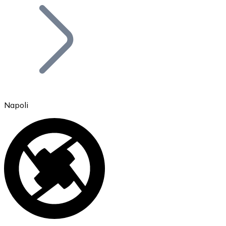
Bitcoin
BTC
Napoli
Ethereum
ETH