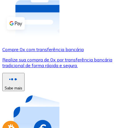
Compre criptomoedas com dinheiro e outros métodos d
Comprar com dinheiro
Transferência SEPA
Adicione fundos à sua conta Bitnovo ou faça compras d
Compre 0x com transferência bancária
Comprar com transferência bancária
Realize sua compra de 0x por transferência bancária
Cartão de crédito / débito
tradicional de forma rápida e segura.
Use cartões Visa e Mastercard para comprar criptomoed
Comprar com cartão
Sabe mais
Loja - Cartões-presente
Novo
Compre cartões-presente das suas marcas favoritas c
Ir para a loja de cartões-presente