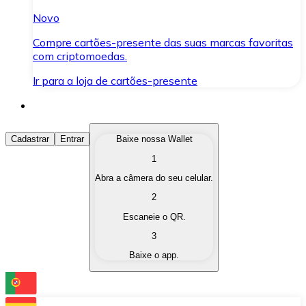
Novo
Compre cartões-presente das suas marcas favoritas
com criptomoedas.
Ir para a loja de cartões-presente
Comprar Criptomoedas
Cadastrar
Entrar
Baixe nossa Wallet
1
Compre as criptomoedas de seu interesse de forma ráp
Abra a câmera do seu celular.
Vender Criptomoedas
2
Converta suas criptomoedas em moeda fiduciária quand
Escaneie o QR.
3
Trocar (Swap)
Baixe o app.
Troque uma criptomoeda por outra instantaneamente,
Carteira Bitnovo