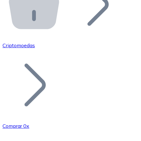
API Bitnovo
Integre nossa API no seu ecossistema.
Tornar-se Revendedor
Junte-se à nossa rede de revendedores e comercialize 
Criptomoedas
Adicionar um Token
Adicione o token do seu projeto ao nosso serviço de c
Comprar 0x