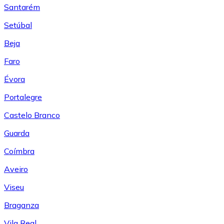
Santarém
Setúbal
Beja
Faro
Évora
Portalegre
Castelo Branco
Guarda
Coímbra
Aveiro
Viseu
Braganza
Vila Real