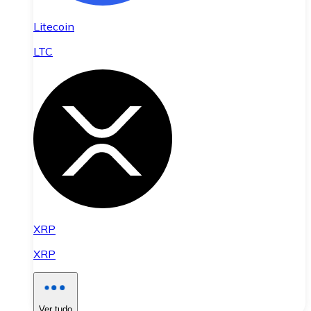
Litecoin
LTC
XRP
XRP
Ver tudo