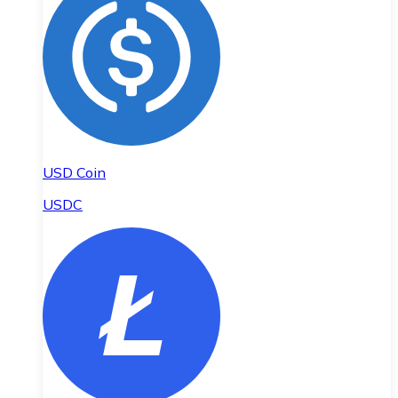
USD Coin
USDC