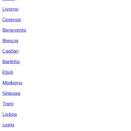
Livorno
Cosenza
Benevento
Brescia
Cagliari
Barletta
Eboli
Modugno
Siracusa
Trani
Lisboa
Leiría