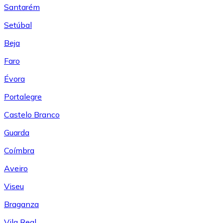
Santarém
Setúbal
Beja
Faro
Évora
Portalegre
Castelo Branco
Guarda
Coímbra
Aveiro
Viseu
Braganza
Vila Real