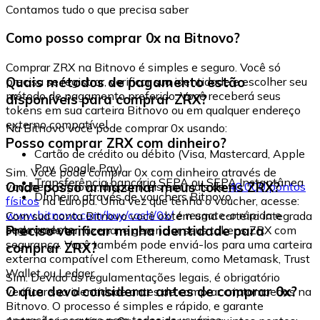
Contamos tudo o que precisa saber
Como posso comprar 0x na Bitnovo?
Comprar ZRX na Bitnovo é simples e seguro. Você só
Quais métodos de pagamento estão
precisa se registrar, verificar sua identidade e escolher seu
método de pagamento preferido. Você receberá seus
disponíveis para comprar ZRX?
tokens em sua carteira Bitnovo ou em qualquer endereço
externo compatível.
Na Bitnovo você pode comprar 0x usando:
Posso comprar ZRX com dinheiro?
Cartão de crédito ou débito (Visa, Mastercard, Apple
Pay, Google Pay)
Sim. Você pode comprar 0x com dinheiro através de
Transferência bancária SEPA ou SEPA Instantânea
Onde posso armazenar meus tokens ZRX?
vouchers Bitnovo, disponíveis em mais de
40.000 pontos
Dinheiro através de vouchers Bitnovo
físicos
na Europa. Uma vez que tenha o voucher, acesse:
www.bitnovo.com/buy/cash/0x/
e resgate-o rápida e
Com sua conta Bitnovo você obtém uma carteira integrada
seguramente.
Preciso verificar minha identidade para
onde pode armazenar e gerenciar seus tokens ZRX com
segurança. Você também pode enviá-los para uma carteira
comprar ZRX?
externa compatível com Ethereum, como Metamask, Trust
Wallet ou Ledger.
Sim. Devido às regulamentações legais, é obrigatório
O que devo considerar antes de comprar 0x?
verificar sua identidade antes de comprar criptomoedas na
Bitnovo. O processo é simples e rápido, e garante
operações seguras para todos os usuários.