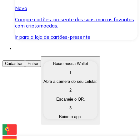
Novo
Compre cartões-presente das suas marcas favoritas
com criptomoedas.
Ir para a loja de cartões-presente
Comprar Criptomoedas
Cadastrar
Entrar
Baixe nossa Wallet
1
Compre as criptomoedas de seu interesse de forma ráp
Abra a câmera do seu celular.
Vender Criptomoedas
2
Converta suas criptomoedas em moeda fiduciária quand
Escaneie o QR.
3
Trocar (Swap)
Baixe o app.
Troque uma criptomoeda por outra instantaneamente,
Carteira Bitnovo