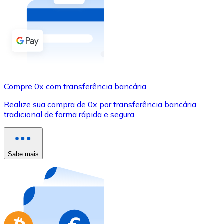
Compre criptomoedas com dinheiro e outros métodos d
Comprar com dinheiro
Transferência SEPA
Adicione fundos à sua conta Bitnovo ou faça compras d
Compre 0x com transferência bancária
Comprar com transferência bancária
Realize sua compra de 0x por transferência bancária
Cartão de crédito / débito
tradicional de forma rápida e segura.
Use cartões Visa e Mastercard para comprar criptomoed
Comprar com cartão
Sabe mais
Loja - Cartões-presente
Novo
Compre cartões-presente das suas marcas favoritas c
Ir para a loja de cartões-presente