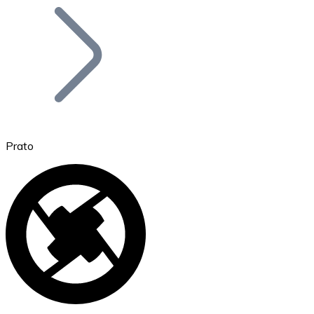
Bitcoin
BTC
Prato
Ethereum
ETH