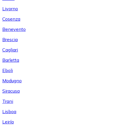
Livorno
Cosenza
Benevento
Brescia
Cagliari
Barletta
Eboli
Modugno
Siracusa
Trani
Lisboa
Leiría