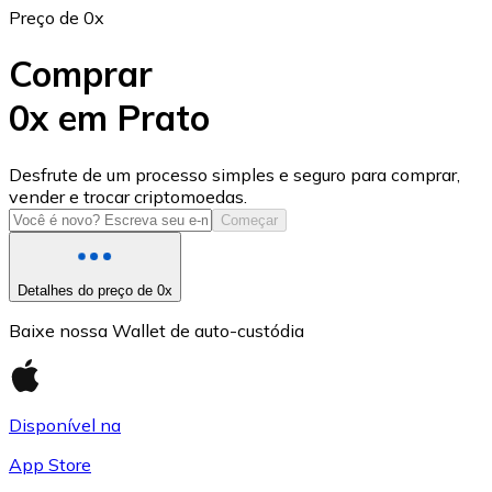
Preço de 0x
Comprar
0x em Prato
USD Coin
Desfrute de um processo simples e seguro para comprar,
vender e trocar criptomoedas.
USDC
Começar
Detalhes do preço de 0x
Baixe nossa Wallet de auto-custódia
Disponível na
App Store
Litecoin