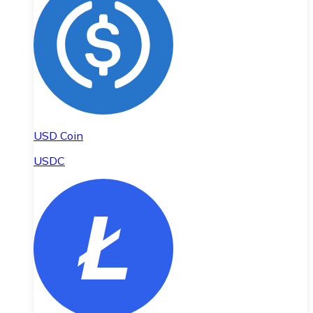
USD Coin
USDC