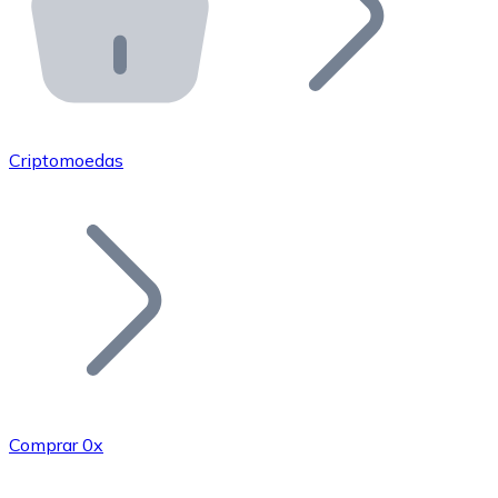
API Bitnovo
Integre nossa API no seu ecossistema.
Tornar-se Revendedor
Junte-se à nossa rede de revendedores e comercialize 
Criptomoedas
Adicionar um Token
Adicione o token do seu projeto ao nosso serviço de c
Comprar 0x