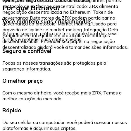
Antes de investir em 0x, considere os seguintes pontos:
Por que Bitnovo?
Protocolo de exchange descentralizado: ZRX alimenta
negociação descentralizada no Ethereum. Token de
governança: Detentores de ZRX podem participar na
Você mantém suas criptomoedas
governança do protocolo. Market making: Usado para
provisão de liquidez e market making. Integração DeFi:
A forma segura e prática de ter controle total dos seus
Amplamente integrado em protocolos de finanças
fundos e proteger suas criptomoedas.
descentralizadas. Entender seu papel na negociação
descentralizada ajudará você a tomar decisões informadas.
Seguro e confiável
Todas as nossas transações são protegidas pela
segurança informática.
O melhor preço
Com o mesmo dinheiro, você recebe mais ZRX. Temos a
melhor cotação do mercado.
Rápido
Do seu celular ou computador, você poderá acessar nossas
plataformas e adquirir suas criptos.