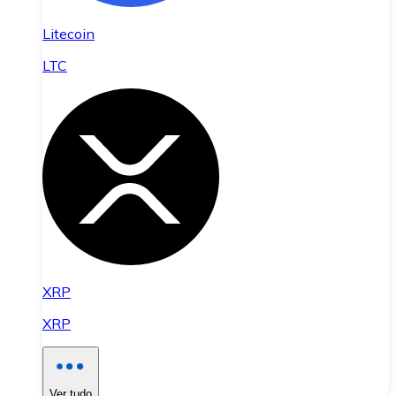
Litecoin
LTC
XRP
XRP
Ver tudo