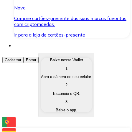
Novo
Compre cartões-presente das suas marcas favoritas
com criptomoedas.
Ir para a loja de cartões-presente
Comprar Criptomoedas
Cadastrar
Entrar
Baixe nossa Wallet
1
Compre as criptomoedas de seu interesse de forma ráp
Abra a câmera do seu celular.
Vender Criptomoedas
2
Converta suas criptomoedas em moeda fiduciária quand
Escaneie o QR.
3
Trocar (Swap)
Baixe o app.
Troque uma criptomoeda por outra instantaneamente,
Carteira Bitnovo