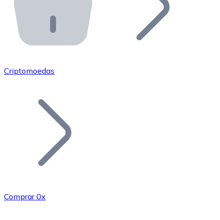
API Bitnovo
Integre nossa API no seu ecossistema.
Tornar-se Revendedor
Junte-se à nossa rede de revendedores e comercialize 
Criptomoedas
Adicionar um Token
Adicione o token do seu projeto ao nosso serviço de c
Comprar 0x