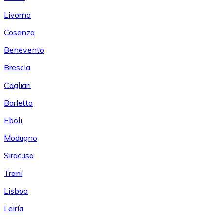
Livorno
Cosenza
Benevento
Brescia
Cagliari
Barletta
Eboli
Modugno
Siracusa
Trani
Lisboa
Leiría