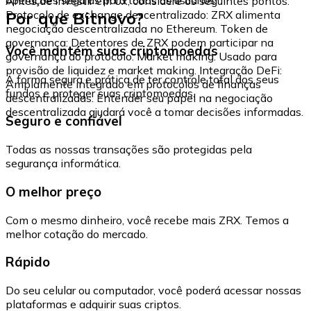
Antes de investir em 0x, considere os seguintes pontos:
Por que Bitnovo?
Protocolo de exchange descentralizado: ZRX alimenta
negociação descentralizada no Ethereum. Token de
governança: Detentores de ZRX podem participar na
Você mantém suas criptomoedas
governança do protocolo. Market making: Usado para
provisão de liquidez e market making. Integração DeFi:
A forma segura e prática de ter controle total dos seus
Amplamente integrado em protocolos de finanças
fundos e proteger suas criptomoedas.
descentralizadas. Entender seu papel na negociação
descentralizada ajudará você a tomar decisões informadas.
Seguro e confiável
Todas as nossas transações são protegidas pela
segurança informática.
O melhor preço
Com o mesmo dinheiro, você recebe mais ZRX. Temos a
melhor cotação do mercado.
Rápido
Do seu celular ou computador, você poderá acessar nossas
plataformas e adquirir suas criptos.