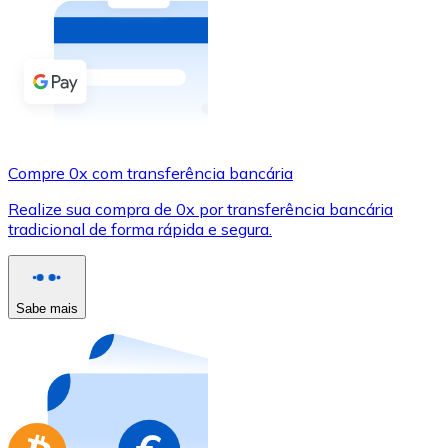
Compre criptomoedas com dinheiro e outros métodos d
Comprar com dinheiro
Transferência SEPA
Adicione fundos à sua conta Bitnovo ou faça compras d
Compre 0x com transferência bancária
Comprar com transferência bancária
Realize sua compra de 0x por transferência bancária
Cartão de crédito / débito
tradicional de forma rápida e segura.
Use cartões Visa e Mastercard para comprar criptomoed
Comprar com cartão
Sabe mais
Loja - Cartões-presente
Novo
Compre cartões-presente das suas marcas favoritas c
Ir para a loja de cartões-presente