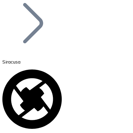
Bitcoin
BTC
Siracusa
Ethereum
ETH