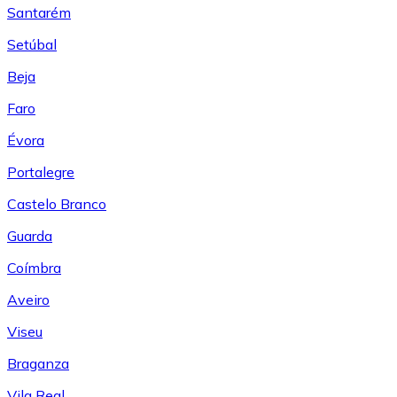
Santarém
Setúbal
Beja
Faro
Évora
Portalegre
Castelo Branco
Guarda
Coímbra
Aveiro
Viseu
Braganza
Vila Real