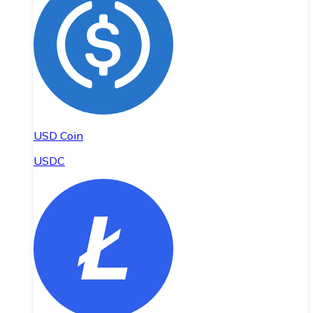
USD Coin
USDC