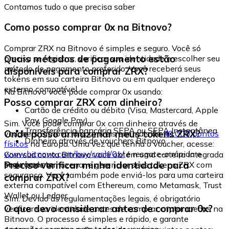
Contamos tudo o que precisa saber
Como posso comprar 0x na Bitnovo?
Comprar ZRX na Bitnovo é simples e seguro. Você só
Quais métodos de pagamento estão
precisa se registrar, verificar sua identidade e escolher seu
método de pagamento preferido. Você receberá seus
disponíveis para comprar ZRX?
tokens em sua carteira Bitnovo ou em qualquer endereço
externo compatível.
Na Bitnovo você pode comprar 0x usando:
Posso comprar ZRX com dinheiro?
Cartão de crédito ou débito (Visa, Mastercard, Apple
Pay, Google Pay)
Sim. Você pode comprar 0x com dinheiro através de
Transferência bancária SEPA ou SEPA Instantânea
Onde posso armazenar meus tokens ZRX?
vouchers Bitnovo, disponíveis em mais de
40.000 pontos
Dinheiro através de vouchers Bitnovo
físicos
na Europa. Uma vez que tenha o voucher, acesse:
www.bitnovo.com/buy/cash/0x/
e resgate-o rápida e
Com sua conta Bitnovo você obtém uma carteira integrada
seguramente.
Preciso verificar minha identidade para
onde pode armazenar e gerenciar seus tokens ZRX com
segurança. Você também pode enviá-los para uma carteira
comprar ZRX?
externa compatível com Ethereum, como Metamask, Trust
Wallet ou Ledger.
Sim. Devido às regulamentações legais, é obrigatório
O que devo considerar antes de comprar 0x?
verificar sua identidade antes de comprar criptomoedas na
Bitnovo. O processo é simples e rápido, e garante
operações seguras para todos os usuários.