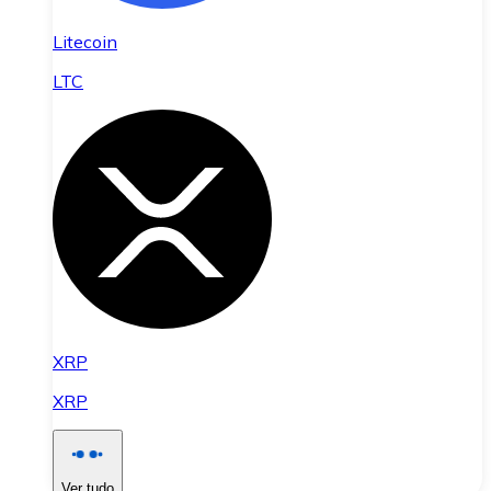
Litecoin
LTC
XRP
XRP
Ver tudo