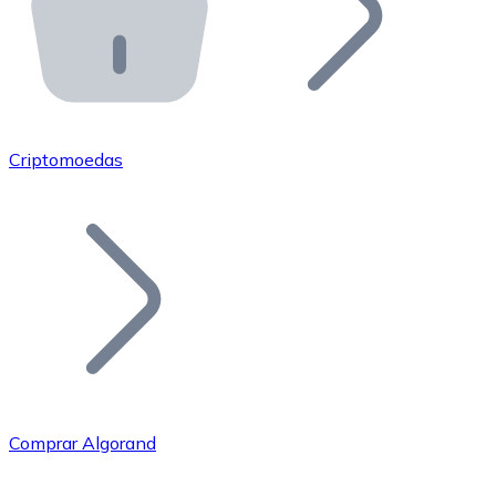
API Bitnovo
Integre nossa API no seu ecossistema.
Tornar-se Revendedor
Junte-se à nossa rede de revendedores e comercialize 
Criptomoedas
Adicionar um Token
Adicione o token do seu projeto ao nosso serviço de c
Comprar Algorand