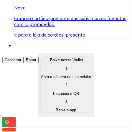
Novo
Compre cartões-presente das suas marcas favoritas
com criptomoedas.
Ir para a loja de cartões-presente
Comprar Criptomoedas
Cadastrar
Entrar
Baixe nossa Wallet
1
Compre as criptomoedas de seu interesse de forma ráp
Abra a câmera do seu celular.
Vender Criptomoedas
2
Converta suas criptomoedas em moeda fiduciária quand
Escaneie o QR.
3
Trocar (Swap)
Baixe o app.
Troque uma criptomoeda por outra instantaneamente,
Carteira Bitnovo