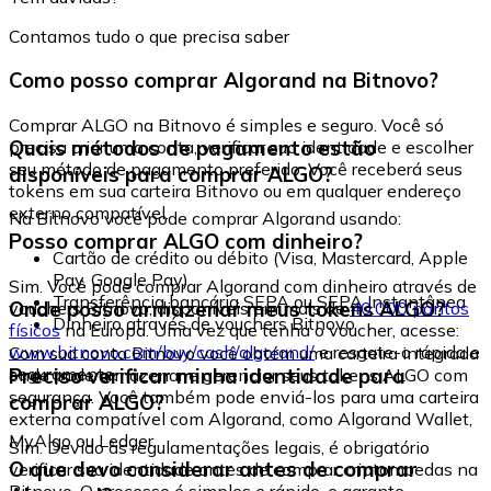
Contamos tudo o que precisa saber
Como posso comprar Algorand na Bitnovo?
Comprar ALGO na Bitnovo é simples e seguro. Você só
Quais métodos de pagamento estão
precisa criar uma conta, verificar sua identidade e escolher
seu método de pagamento preferido. Você receberá seus
disponíveis para comprar ALGO?
tokens em sua carteira Bitnovo ou em qualquer endereço
externo compatível.
Na Bitnovo você pode comprar Algorand usando:
Posso comprar ALGO com dinheiro?
Cartão de crédito ou débito (Visa, Mastercard, Apple
Pay, Google Pay)
Sim. Você pode comprar Algorand com dinheiro através de
Transferência bancária SEPA ou SEPA Instantânea
Onde posso armazenar meus tokens ALGO?
vouchers Bitnovo, disponíveis em mais de
40.000 pontos
Dinheiro através de vouchers Bitnovo
físicos
na Europa. Uma vez que tenha o voucher, acesse:
www.bitnovo.com/buy/cash/algorand/
e resgate-o rápida e
Com sua conta Bitnovo você obtém uma carteira integrada
seguramente.
Preciso verificar minha identidade para
onde pode armazenar e gerenciar seus tokens ALGO com
segurança. Você também pode enviá-los para uma carteira
comprar ALGO?
externa compatível com Algorand, como Algorand Wallet,
MyAlgo ou Ledger.
Sim. Devido às regulamentações legais, é obrigatório
O que devo considerar antes de comprar
verificar sua identidade antes de comprar criptomoedas na
Bitnovo. O processo é simples e rápido, e garante