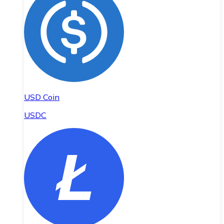
USD Coin
USDC