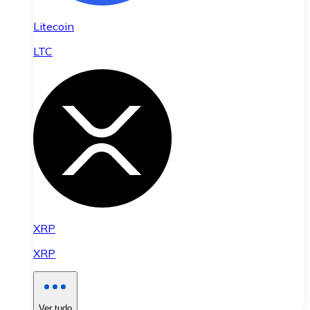
Litecoin
LTC
XRP
XRP
Ver tudo