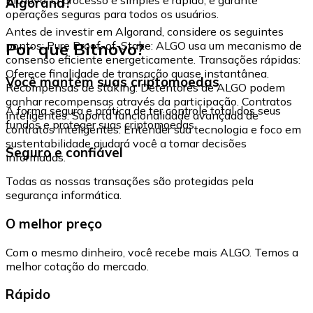
Algorand?
operações seguras para todos os usuários.
Antes de investir em Algorand, considere os seguintes
Por que Bitnovo?
pontos: Pure Proof-of-Stake: ALGO usa um mecanismo de
consenso eficiente energeticamente. Transações rápidas:
Oferece finalidade de transação quase instantânea.
Você mantém suas criptomoedas
Recompensas de staking: Detentores de ALGO podem
ganhar recompensas através da participação. Contratos
A forma segura e prática de ter controle total dos seus
inteligentes: Suporta funcionalidade avançada de
fundos e proteger suas criptomoedas.
contratos inteligentes. Entender sua tecnologia e foco em
sustentabilidade ajudará você a tomar decisões
Seguro e confiável
informadas.
Todas as nossas transações são protegidas pela
segurança informática.
O melhor preço
Com o mesmo dinheiro, você recebe mais ALGO. Temos a
melhor cotação do mercado.
Rápido