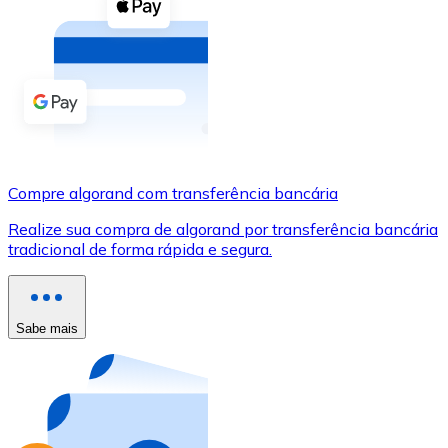
Compre criptomoedas com dinheiro e outros métodos d
Comprar com dinheiro
Transferência SEPA
Adicione fundos à sua conta Bitnovo ou faça compras d
Comprar com transferência bancária
Compre algorand com transferência bancária
Cartão de crédito / débito
Realize sua compra de algorand por transferência bancária
Use cartões Visa e Mastercard para comprar criptomoed
tradicional de forma rápida e segura.
Comprar com cartão
Loja - Cartões-presente
Sabe mais
Novo
Compre cartões-presente das suas marcas favoritas c
Ir para a loja de cartões-presente