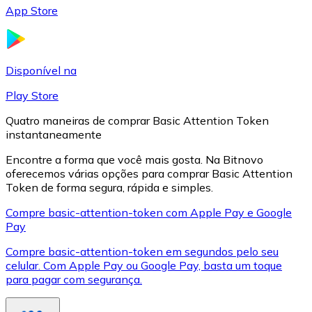
App Store
LTC
Disponível na
Play Store
Quatro maneiras de comprar Basic Attention Token
instantaneamente
Encontre a forma que você mais gosta. Na Bitnovo
oferecemos várias opções para comprar Basic Attention
Token de forma segura, rápida e simples.
XRP
Compre basic-attention-token com Apple Pay e Google
Pay
XRP
Compre basic-attention-token em segundos pelo seu
celular. Com Apple Pay ou Google Pay, basta um toque
para pagar com segurança.
Ver tudo
Cupons cripto