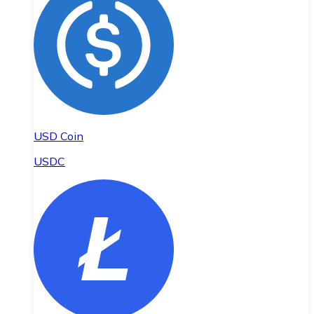
USD Coin
USDC