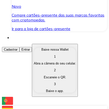
Novo
Compre cartões-presente das suas marcas favoritas
com criptomoedas.
Ir para a loja de cartões-presente
Comprar Criptomoedas
Cadastrar
Entrar
Baixe nossa Wallet
1
Compre as criptomoedas de seu interesse de forma ráp
Abra a câmera do seu celular.
Vender Criptomoedas
2
Converta suas criptomoedas em moeda fiduciária quand
Escaneie o QR.
3
Trocar (Swap)
Baixe o app.
Troque uma criptomoeda por outra instantaneamente,
Carteira Bitnovo