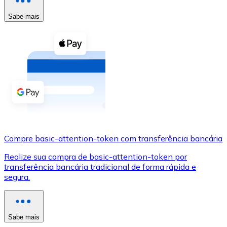
Compre criptomoedas com dinheiro e outros métodos d
Sabe mais
Comprar com dinheiro
Transferência SEPA
Adicione fundos à sua conta Bitnovo ou faça compras d
Comprar com transferência bancária
Cartão de crédito / débito
Use cartões Visa e Mastercard para comprar criptomoed
Compre basic-attention-token com transferência bancária
Comprar com cartão
Realize sua compra de basic-attention-token por
Loja - Cartões-presente
transferência bancária tradicional de forma rápida e
segura.
Novo
Compre cartões-presente das suas marcas favoritas c
Ir para a loja de cartões-presente
Sabe mais