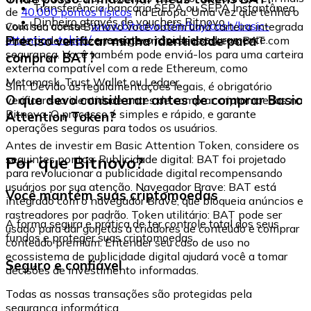
Transferência bancária SEPA ou SEPA Instantânea
de
40.000 pontos físicos
na Europa. Uma vez que tenha o
Dinheiro através de vouchers Bitnovo
voucher, acesse:
www.bitnovo.com/buy/cash/basic-
Com sua conta Bitnovo você obtém uma carteira integrada
attention-token/
e resgate-o rápida e seguramente.
Preciso verificar minha identidade para
onde pode armazenar e gerenciar seus tokens BAT com
segurança. Você também pode enviá-los para uma carteira
comprar BAT?
externa compatível com a rede Ethereum, como
Metamask, Trust Wallet ou Ledger.
Sim. Devido às regulamentações legais, é obrigatório
O que devo considerar antes de comprar Basic
verificar sua identidade antes de comprar criptomoedas na
Bitnovo. O processo é simples e rápido, e garante
Attention Token?
operações seguras para todos os usuários.
Antes de investir em Basic Attention Token, considere os
Por que Bitnovo?
seguintes pontos: Publicidade digital: BAT foi projetado
para revolucionar a publicidade digital recompensando
usuários por sua atenção. Navegador Brave: BAT está
Você mantém suas criptomoedas
integrado com o navegador Brave, que bloqueia anúncios e
rastreadores por padrão. Token utilitário: BAT pode ser
A forma segura e prática de ter controle total dos seus
usado para dar gorjetas a criadores de conteúdo e comprar
fundos e proteger suas criptomoedas.
conteúdo premium. Entender seu caso de uso no
ecossistema de publicidade digital ajudará você a tomar
Seguro e confiável
decisões de investimento informadas.
Todas as nossas transações são protegidas pela
segurança informática.