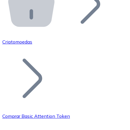
API Bitnovo
Integre nossa API no seu ecossistema.
Tornar-se Revendedor
Junte-se à nossa rede de revendedores e comercialize 
Criptomoedas
Adicionar um Token
Adicione o token do seu projeto ao nosso serviço de c
Comprar Basic Attention Token