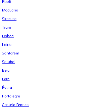
Eboli
Modugno
Siracusa
Trani
Lisboa
Leiría
Santarém
Setúbal
Beja
Faro
Évora
Portalegre
Castelo Branco