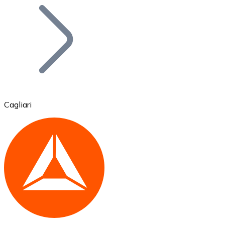
Bitcoin
BTC
Cagliari
Ethereum
ETH