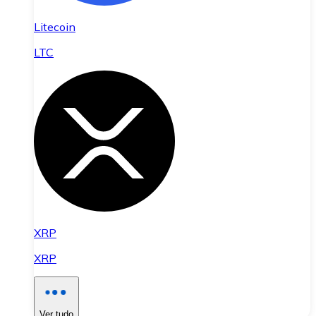
Litecoin
LTC
XRP
XRP
Ver tudo