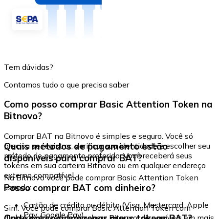
Tem dúvidas?
Contamos tudo o que precisa saber
Como posso comprar Basic Attention Token na
Bitnovo?
Comprar BAT na Bitnovo é simples e seguro. Você só
Quais métodos de pagamento estão
precisa se registrar, verificar sua identidade e escolher seu
método de pagamento preferido. Você receberá seus
disponíveis para comprar BAT?
tokens em sua carteira Bitnovo ou em qualquer endereço
externo compatível.
Na Bitnovo você pode comprar Basic Attention Token
Posso comprar BAT com dinheiro?
usando:
Cartão de crédito ou débito (Visa, Mastercard, Apple
Sim. Você pode comprar Basic Attention Token com
Pay, Google Pay)
Onde posso armazenar meus tokens BAT?
dinheiro através de vouchers Bitnovo, disponíveis em mais