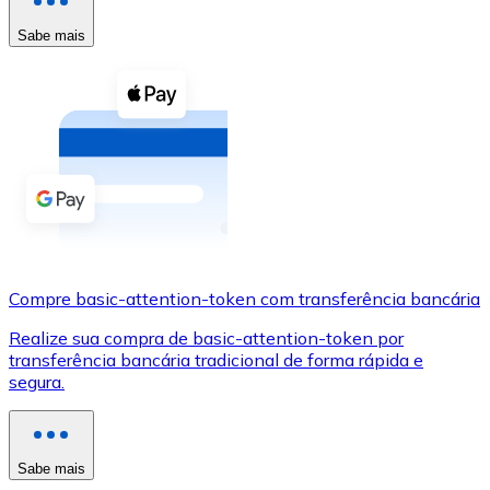
Compre criptomoedas com dinheiro e outros métodos d
Sabe mais
Comprar com dinheiro
Transferência SEPA
Adicione fundos à sua conta Bitnovo ou faça compras d
Comprar com transferência bancária
Cartão de crédito / débito
Use cartões Visa e Mastercard para comprar criptomoed
Compre basic-attention-token com transferência bancária
Comprar com cartão
Realize sua compra de basic-attention-token por
Loja - Cartões-presente
transferência bancária tradicional de forma rápida e
segura.
Novo
Compre cartões-presente das suas marcas favoritas c
Ir para a loja de cartões-presente
Sabe mais