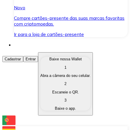
Novo
Compre cartões-presente das suas marcas favoritas
com criptomoedas.
Ir para a loja de cartões-presente
Comprar Criptomoedas
Cadastrar
Entrar
Baixe nossa Wallet
1
Compre as criptomoedas de seu interesse de forma ráp
Abra a câmera do seu celular.
Vender Criptomoedas
2
Converta suas criptomoedas em moeda fiduciária quand
Escaneie o QR.
3
Trocar (Swap)
Baixe o app.
Troque uma criptomoeda por outra instantaneamente,
Carteira Bitnovo