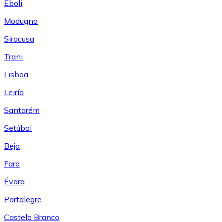
Eboli
Modugno
Siracusa
Trani
Lisboa
Leiría
Santarém
Setúbal
Beja
Faro
Évora
Portalegre
Castelo Branco