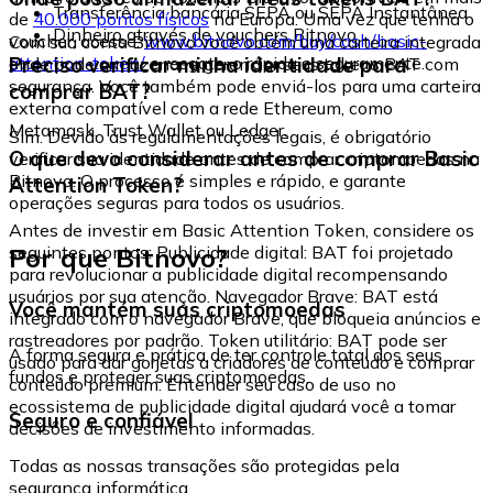
Transferência bancária SEPA ou SEPA Instantânea
de
40.000 pontos físicos
na Europa. Uma vez que tenha o
Dinheiro através de vouchers Bitnovo
voucher, acesse:
www.bitnovo.com/buy/cash/basic-
Com sua conta Bitnovo você obtém uma carteira integrada
attention-token/
e resgate-o rápida e seguramente.
Preciso verificar minha identidade para
onde pode armazenar e gerenciar seus tokens BAT com
segurança. Você também pode enviá-los para uma carteira
comprar BAT?
externa compatível com a rede Ethereum, como
Metamask, Trust Wallet ou Ledger.
Sim. Devido às regulamentações legais, é obrigatório
O que devo considerar antes de comprar Basic
verificar sua identidade antes de comprar criptomoedas na
Bitnovo. O processo é simples e rápido, e garante
Attention Token?
operações seguras para todos os usuários.
Antes de investir em Basic Attention Token, considere os
Por que Bitnovo?
seguintes pontos: Publicidade digital: BAT foi projetado
para revolucionar a publicidade digital recompensando
usuários por sua atenção. Navegador Brave: BAT está
Você mantém suas criptomoedas
integrado com o navegador Brave, que bloqueia anúncios e
rastreadores por padrão. Token utilitário: BAT pode ser
A forma segura e prática de ter controle total dos seus
usado para dar gorjetas a criadores de conteúdo e comprar
fundos e proteger suas criptomoedas.
conteúdo premium. Entender seu caso de uso no
ecossistema de publicidade digital ajudará você a tomar
Seguro e confiável
decisões de investimento informadas.
Todas as nossas transações são protegidas pela
segurança informática.