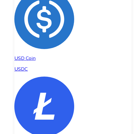
USD Coin
USDC