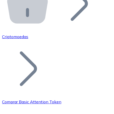
API Bitnovo
Integre nossa API no seu ecossistema.
Tornar-se Revendedor
Junte-se à nossa rede de revendedores e comercialize 
Criptomoedas
Adicionar um Token
Adicione o token do seu projeto ao nosso serviço de c
Comprar Basic Attention Token