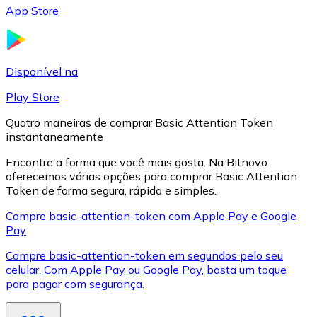
App Store
LTC
Disponível na
Play Store
Quatro maneiras de comprar Basic Attention Token
instantaneamente
Encontre a forma que você mais gosta. Na Bitnovo
oferecemos várias opções para comprar Basic Attention
Token de forma segura, rápida e simples.
XRP
Compre basic-attention-token com Apple Pay e Google
Pay
XRP
Compre basic-attention-token em segundos pelo seu
celular. Com Apple Pay ou Google Pay, basta um toque
para pagar com segurança.
Ver tudo
Cupons cripto