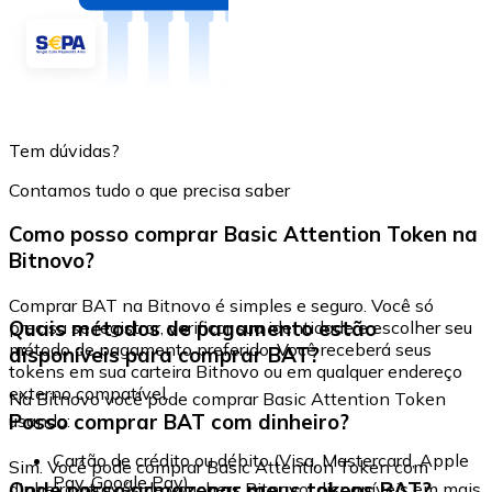
Tem dúvidas?
Contamos tudo o que precisa saber
Como posso comprar Basic Attention Token na
Bitnovo?
Comprar BAT na Bitnovo é simples e seguro. Você só
Quais métodos de pagamento estão
precisa se registrar, verificar sua identidade e escolher seu
método de pagamento preferido. Você receberá seus
disponíveis para comprar BAT?
tokens em sua carteira Bitnovo ou em qualquer endereço
externo compatível.
Na Bitnovo você pode comprar Basic Attention Token
Posso comprar BAT com dinheiro?
usando:
Cartão de crédito ou débito (Visa, Mastercard, Apple
Sim. Você pode comprar Basic Attention Token com
Pay, Google Pay)
Onde posso armazenar meus tokens BAT?
dinheiro através de vouchers Bitnovo, disponíveis em mais