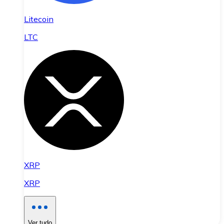
Litecoin
LTC
XRP
XRP
Ver tudo