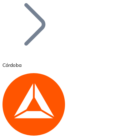
Bitcoin
BTC
Córdoba
Ethereum
ETH