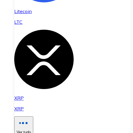
Litecoin
LTC
XRP
XRP
Ver tudo