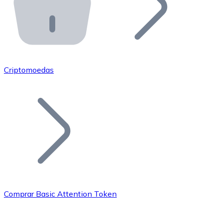
API Bitnovo
Integre nossa API no seu ecossistema.
Tornar-se Revendedor
Junte-se à nossa rede de revendedores e comercialize 
Criptomoedas
Adicionar um Token
Adicione o token do seu projeto ao nosso serviço de c
Comprar Basic Attention Token