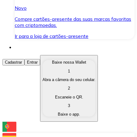
Novo
Compre cartões-presente das suas marcas favoritas
com criptomoedas.
Ir para a loja de cartões-presente
Comprar Criptomoedas
Cadastrar
Entrar
Baixe nossa Wallet
1
Compre as criptomoedas de seu interesse de forma ráp
Abra a câmera do seu celular.
Vender Criptomoedas
2
Converta suas criptomoedas em moeda fiduciária quand
Escaneie o QR.
3
Trocar (Swap)
Baixe o app.
Troque uma criptomoeda por outra instantaneamente,
Carteira Bitnovo