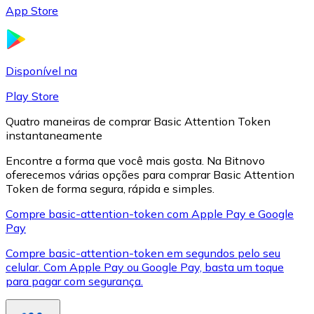
App Store
LTC
Disponível na
Play Store
Quatro maneiras de comprar Basic Attention Token
instantaneamente
Encontre a forma que você mais gosta. Na Bitnovo
oferecemos várias opções para comprar Basic Attention
Token de forma segura, rápida e simples.
XRP
Compre basic-attention-token com Apple Pay e Google
Pay
XRP
Compre basic-attention-token em segundos pelo seu
celular. Com Apple Pay ou Google Pay, basta um toque
para pagar com segurança.
Ver tudo
Cupons cripto