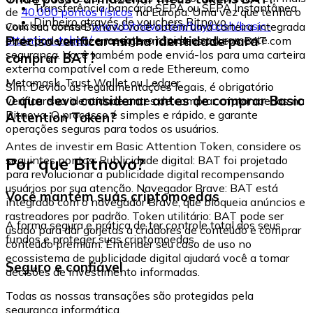
Transferência bancária SEPA ou SEPA Instantânea
de
40.000 pontos físicos
na Europa. Uma vez que tenha o
Dinheiro através de vouchers Bitnovo
voucher, acesse:
www.bitnovo.com/buy/cash/basic-
Com sua conta Bitnovo você obtém uma carteira integrada
attention-token/
e resgate-o rápida e seguramente.
Preciso verificar minha identidade para
onde pode armazenar e gerenciar seus tokens BAT com
segurança. Você também pode enviá-los para uma carteira
comprar BAT?
externa compatível com a rede Ethereum, como
Metamask, Trust Wallet ou Ledger.
Sim. Devido às regulamentações legais, é obrigatório
O que devo considerar antes de comprar Basic
verificar sua identidade antes de comprar criptomoedas na
Bitnovo. O processo é simples e rápido, e garante
Attention Token?
operações seguras para todos os usuários.
Antes de investir em Basic Attention Token, considere os
Por que Bitnovo?
seguintes pontos: Publicidade digital: BAT foi projetado
para revolucionar a publicidade digital recompensando
usuários por sua atenção. Navegador Brave: BAT está
Você mantém suas criptomoedas
integrado com o navegador Brave, que bloqueia anúncios e
rastreadores por padrão. Token utilitário: BAT pode ser
A forma segura e prática de ter controle total dos seus
usado para dar gorjetas a criadores de conteúdo e comprar
fundos e proteger suas criptomoedas.
conteúdo premium. Entender seu caso de uso no
ecossistema de publicidade digital ajudará você a tomar
Seguro e confiável
decisões de investimento informadas.
Todas as nossas transações são protegidas pela
segurança informática.