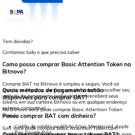
Tem dúvidas?
Contamos tudo o que precisa saber
Como posso comprar Basic Attention Token na
Bitnovo?
Comprar BAT na Bitnovo é simples e seguro. Você só
Quais métodos de pagamento estão
precisa se registrar, verificar sua identidade e escolher seu
método de pagamento preferido. Você receberá seus
disponíveis para comprar BAT?
tokens em sua carteira Bitnovo ou em qualquer endereço
externo compatível.
Na Bitnovo você pode comprar Basic Attention Token
Posso comprar BAT com dinheiro?
usando:
Cartão de crédito ou débito (Visa, Mastercard, Apple
Sim. Você pode comprar Basic Attention Token com
Pay, Google Pay)
Onde posso armazenar meus tokens BAT?
dinheiro através de vouchers Bitnovo, disponíveis em mais