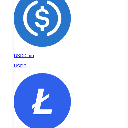
USD Coin
USDC