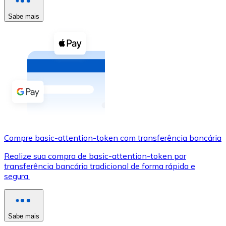
Compre criptomoedas com dinheiro e outros métodos d
Sabe mais
Comprar com dinheiro
Transferência SEPA
Adicione fundos à sua conta Bitnovo ou faça compras d
Comprar com transferência bancária
Cartão de crédito / débito
Use cartões Visa e Mastercard para comprar criptomoed
Compre basic-attention-token com transferência bancária
Comprar com cartão
Realize sua compra de basic-attention-token por
Loja - Cartões-presente
transferência bancária tradicional de forma rápida e
segura.
Novo
Compre cartões-presente das suas marcas favoritas c
Ir para a loja de cartões-presente
Sabe mais