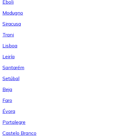
Eboli
Modugno
Siracusa
Trani
Lisboa
Leiría
Santarém
Setúbal
Beja
Faro
Évora
Portalegre
Castelo Branco