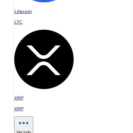
Litecoin
LTC
XRP
XRP
Ver tudo