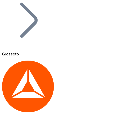
Bitcoin
BTC
Grosseto
Ethereum
ETH