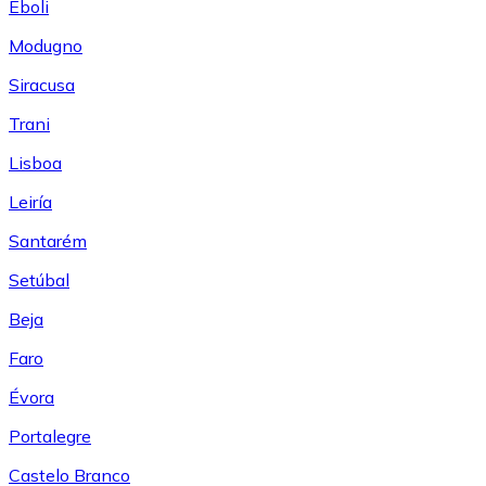
Eboli
Modugno
Siracusa
Trani
Lisboa
Leiría
Santarém
Setúbal
Beja
Faro
Évora
Portalegre
Castelo Branco