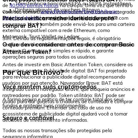
Transferência bancária SEPA ou SEPA Instantânea
de
40.000 pontos físicos
na Europa. Uma vez que tenha o
Dinheiro através de vouchers Bitnovo
voucher, acesse:
www.bitnovo.com/buy/cash/basic-
Com sua conta Bitnovo você obtém uma carteira integrada
attention-token/
e resgate-o rápida e seguramente.
Preciso verificar minha identidade para
onde pode armazenar e gerenciar seus tokens BAT com
segurança. Você também pode enviá-los para uma carteira
comprar BAT?
externa compatível com a rede Ethereum, como
Metamask, Trust Wallet ou Ledger.
Sim. Devido às regulamentações legais, é obrigatório
O que devo considerar antes de comprar Basic
verificar sua identidade antes de comprar criptomoedas na
Bitnovo. O processo é simples e rápido, e garante
Attention Token?
operações seguras para todos os usuários.
Antes de investir em Basic Attention Token, considere os
Por que Bitnovo?
seguintes pontos: Publicidade digital: BAT foi projetado
para revolucionar a publicidade digital recompensando
usuários por sua atenção. Navegador Brave: BAT está
Você mantém suas criptomoedas
integrado com o navegador Brave, que bloqueia anúncios e
rastreadores por padrão. Token utilitário: BAT pode ser
A forma segura e prática de ter controle total dos seus
usado para dar gorjetas a criadores de conteúdo e comprar
fundos e proteger suas criptomoedas.
conteúdo premium. Entender seu caso de uso no
ecossistema de publicidade digital ajudará você a tomar
Seguro e confiável
decisões de investimento informadas.
Todas as nossas transações são protegidas pela
segurança informática.