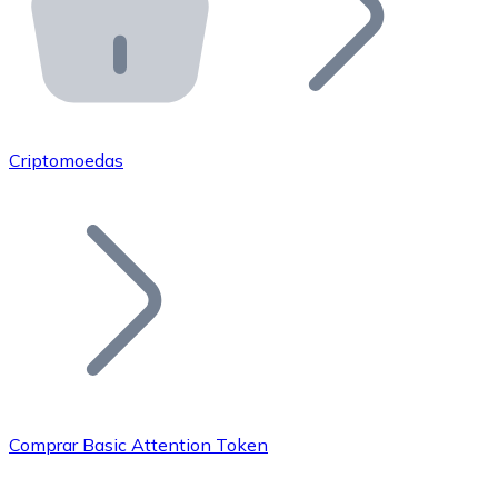
API Bitnovo
Integre nossa API no seu ecossistema.
Tornar-se Revendedor
Junte-se à nossa rede de revendedores e comercialize 
Criptomoedas
Adicionar um Token
Adicione o token do seu projeto ao nosso serviço de c
Comprar Basic Attention Token