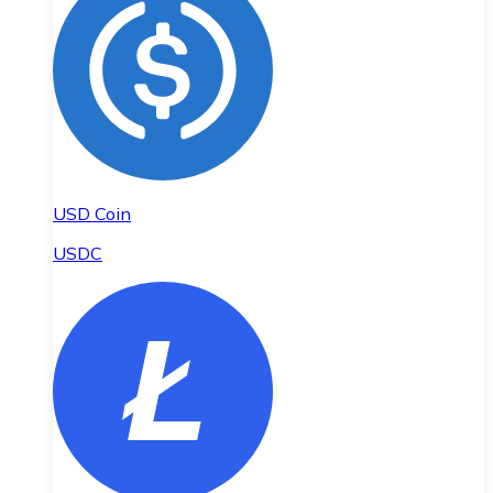
USD Coin
USDC