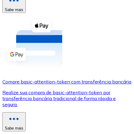
Compre criptomoedas com dinheiro e outros métodos d
Sabe mais
Comprar com dinheiro
Transferência SEPA
Adicione fundos à sua conta Bitnovo ou faça compras d
Comprar com transferência bancária
Cartão de crédito / débito
Use cartões Visa e Mastercard para comprar criptomoed
Compre basic-attention-token com transferência bancária
Comprar com cartão
Realize sua compra de basic-attention-token por
Loja - Cartões-presente
transferência bancária tradicional de forma rápida e
segura.
Novo
Compre cartões-presente das suas marcas favoritas c
Ir para a loja de cartões-presente
Sabe mais