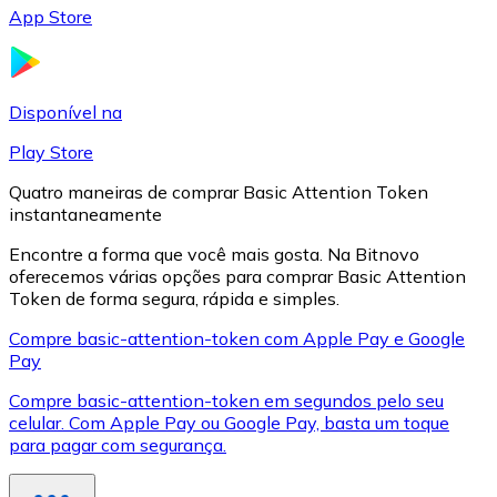
App Store
LTC
Disponível na
Play Store
Quatro maneiras de comprar Basic Attention Token
instantaneamente
Encontre a forma que você mais gosta. Na Bitnovo
oferecemos várias opções para comprar Basic Attention
Token de forma segura, rápida e simples.
XRP
Compre basic-attention-token com Apple Pay e Google
Pay
XRP
Compre basic-attention-token em segundos pelo seu
celular. Com Apple Pay ou Google Pay, basta um toque
para pagar com segurança.
Ver tudo
Cupons cripto