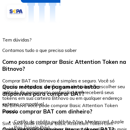
Tem dúvidas?
Contamos tudo o que precisa saber
Como posso comprar Basic Attention Token na
Bitnovo?
Comprar BAT na Bitnovo é simples e seguro. Você só
Quais métodos de pagamento estão
precisa se registrar, verificar sua identidade e escolher seu
método de pagamento preferido. Você receberá seus
disponíveis para comprar BAT?
tokens em sua carteira Bitnovo ou em qualquer endereço
externo compatível.
Na Bitnovo você pode comprar Basic Attention Token
Posso comprar BAT com dinheiro?
usando:
Cartão de crédito ou débito (Visa, Mastercard, Apple
Sim. Você pode comprar Basic Attention Token com
Pay, Google Pay)
Onde posso armazenar meus tokens BAT?
dinheiro através de vouchers Bitnovo, disponíveis em mais