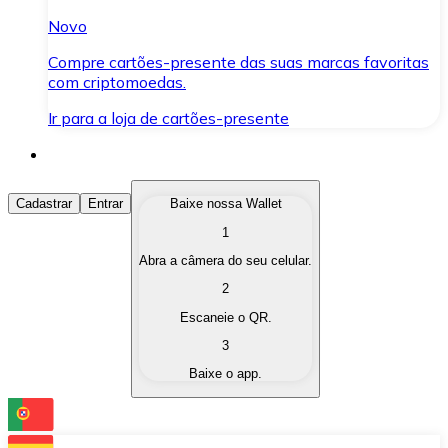
Novo
Compre cartões-presente das suas marcas favoritas
com criptomoedas.
Ir para a loja de cartões-presente
Comprar Criptomoedas
Cadastrar
Entrar
Baixe nossa Wallet
1
Compre as criptomoedas de seu interesse de forma ráp
Abra a câmera do seu celular.
Vender Criptomoedas
2
Converta suas criptomoedas em moeda fiduciária quand
Escaneie o QR.
3
Trocar (Swap)
Baixe o app.
Troque uma criptomoeda por outra instantaneamente,
Carteira Bitnovo