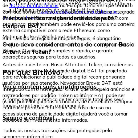
Transferência bancária SEPA ou SEPA Instantânea
de
40.000 pontos físicos
na Europa. Uma vez que tenha o
Dinheiro através de vouchers Bitnovo
voucher, acesse:
www.bitnovo.com/buy/cash/basic-
Com sua conta Bitnovo você obtém uma carteira integrada
attention-token/
e resgate-o rápida e seguramente.
Preciso verificar minha identidade para
onde pode armazenar e gerenciar seus tokens BAT com
segurança. Você também pode enviá-los para uma carteira
comprar BAT?
externa compatível com a rede Ethereum, como
Metamask, Trust Wallet ou Ledger.
Sim. Devido às regulamentações legais, é obrigatório
O que devo considerar antes de comprar Basic
verificar sua identidade antes de comprar criptomoedas na
Bitnovo. O processo é simples e rápido, e garante
Attention Token?
operações seguras para todos os usuários.
Antes de investir em Basic Attention Token, considere os
Por que Bitnovo?
seguintes pontos: Publicidade digital: BAT foi projetado
para revolucionar a publicidade digital recompensando
usuários por sua atenção. Navegador Brave: BAT está
Você mantém suas criptomoedas
integrado com o navegador Brave, que bloqueia anúncios e
rastreadores por padrão. Token utilitário: BAT pode ser
A forma segura e prática de ter controle total dos seus
usado para dar gorjetas a criadores de conteúdo e comprar
fundos e proteger suas criptomoedas.
conteúdo premium. Entender seu caso de uso no
ecossistema de publicidade digital ajudará você a tomar
Seguro e confiável
decisões de investimento informadas.
Todas as nossas transações são protegidas pela
segurança informática.