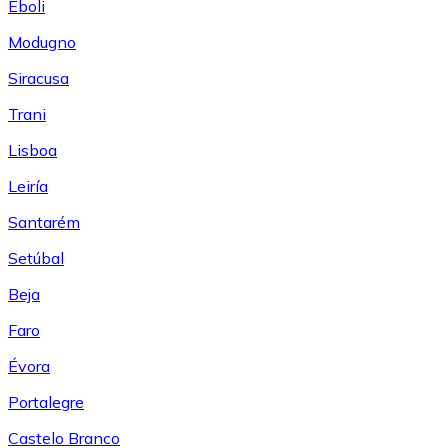
Eboli
Modugno
Siracusa
Trani
Lisboa
Leiría
Santarém
Setúbal
Beja
Faro
Évora
Portalegre
Castelo Branco