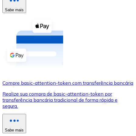
Compre criptomoedas com dinheiro e outros métodos d
Sabe mais
Comprar com dinheiro
Transferência SEPA
Adicione fundos à sua conta Bitnovo ou faça compras d
Comprar com transferência bancária
Cartão de crédito / débito
Use cartões Visa e Mastercard para comprar criptomoed
Compre basic-attention-token com transferência bancária
Comprar com cartão
Realize sua compra de basic-attention-token por
Loja - Cartões-presente
transferência bancária tradicional de forma rápida e
segura.
Novo
Compre cartões-presente das suas marcas favoritas c
Ir para a loja de cartões-presente
Sabe mais