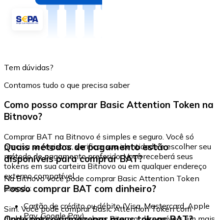
Tem dúvidas?
Contamos tudo o que precisa saber
Como posso comprar Basic Attention Token na
Bitnovo?
Comprar BAT na Bitnovo é simples e seguro. Você só
Quais métodos de pagamento estão
precisa se registrar, verificar sua identidade e escolher seu
método de pagamento preferido. Você receberá seus
disponíveis para comprar BAT?
tokens em sua carteira Bitnovo ou em qualquer endereço
externo compatível.
Na Bitnovo você pode comprar Basic Attention Token
Posso comprar BAT com dinheiro?
usando:
Cartão de crédito ou débito (Visa, Mastercard, Apple
Sim. Você pode comprar Basic Attention Token com
Pay, Google Pay)
Onde posso armazenar meus tokens BAT?
dinheiro através de vouchers Bitnovo, disponíveis em mais