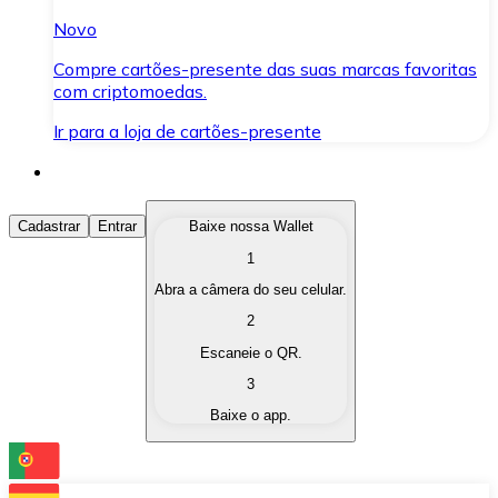
Novo
Compre cartões-presente das suas marcas favoritas
com criptomoedas.
Ir para a loja de cartões-presente
Comprar Criptomoedas
Cadastrar
Entrar
Baixe nossa Wallet
1
Compre as criptomoedas de seu interesse de forma ráp
Abra a câmera do seu celular.
Vender Criptomoedas
2
Converta suas criptomoedas em moeda fiduciária quand
Escaneie o QR.
3
Trocar (Swap)
Baixe o app.
Troque uma criptomoeda por outra instantaneamente,
Carteira Bitnovo