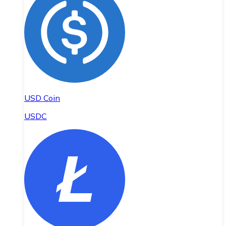
USD Coin
USDC