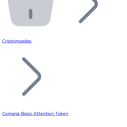
API Bitnovo
Integre nossa API no seu ecossistema.
Tornar-se Revendedor
Junte-se à nossa rede de revendedores e comercialize 
Criptomoedas
Adicionar um Token
Adicione o token do seu projeto ao nosso serviço de c
Comprar Basic Attention Token