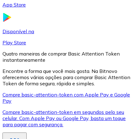
App Store
LTC
Disponível na
Play Store
Quatro maneiras de comprar Basic Attention Token
instantaneamente
Encontre a forma que você mais gosta. Na Bitnovo
oferecemos várias opções para comprar Basic Attention
Token de forma segura, rápida e simples.
XRP
Compre basic-attention-token com Apple Pay e Google
Pay
XRP
Compre basic-attention-token em segundos pelo seu
celular. Com Apple Pay ou Google Pay, basta um toque
para pagar com segurança.
Ver tudo
Cupons cripto