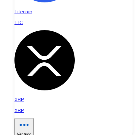
Litecoin
LTC
XRP
XRP
Ver tudo