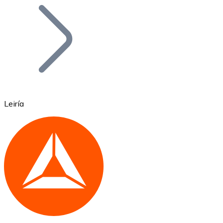
Bitcoin
BTC
Leiría
Ethereum
ETH