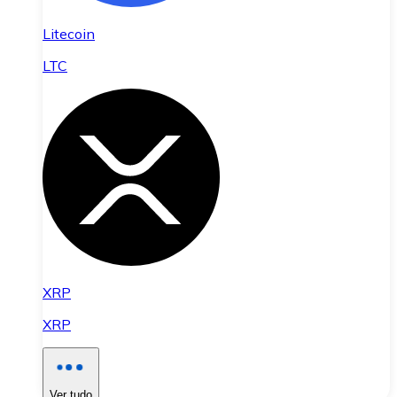
Litecoin
LTC
XRP
XRP
Ver tudo