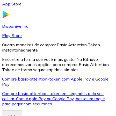
App Store
LTC
Disponível na
Play Store
Quatro maneiras de comprar Basic Attention Token
instantaneamente
Encontre a forma que você mais gosta. Na Bitnovo
oferecemos várias opções para comprar Basic Attention
Token de forma segura, rápida e simples.
XRP
Compre basic-attention-token com Apple Pay e Google
Pay
XRP
Compre basic-attention-token em segundos pelo seu
celular. Com Apple Pay ou Google Pay, basta um toque
para pagar com segurança.
Ver tudo
Cupons cripto