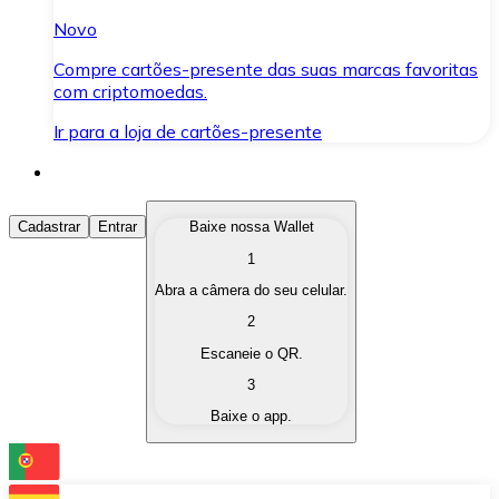
Novo
Compre cartões-presente das suas marcas favoritas
com criptomoedas.
Ir para a loja de cartões-presente
Comprar Criptomoedas
Cadastrar
Entrar
Baixe nossa Wallet
1
Compre as criptomoedas de seu interesse de forma ráp
Abra a câmera do seu celular.
Vender Criptomoedas
2
Converta suas criptomoedas em moeda fiduciária quand
Escaneie o QR.
3
Trocar (Swap)
Baixe o app.
Troque uma criptomoeda por outra instantaneamente,
Carteira Bitnovo