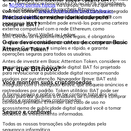
Transferência bancária SEPA ou SEPA Instantânea
de
40.000 pontos físicos
na Europa. Uma vez que tenha o
Dinheiro através de vouchers Bitnovo
voucher, acesse:
www.bitnovo.com/buy/cash/basic-
Com sua conta Bitnovo você obtém uma carteira integrada
attention-token/
e resgate-o rápida e seguramente.
Preciso verificar minha identidade para
onde pode armazenar e gerenciar seus tokens BAT com
segurança. Você também pode enviá-los para uma carteira
comprar BAT?
externa compatível com a rede Ethereum, como
Metamask, Trust Wallet ou Ledger.
Sim. Devido às regulamentações legais, é obrigatório
O que devo considerar antes de comprar Basic
verificar sua identidade antes de comprar criptomoedas na
Bitnovo. O processo é simples e rápido, e garante
Attention Token?
operações seguras para todos os usuários.
Antes de investir em Basic Attention Token, considere os
Por que Bitnovo?
seguintes pontos: Publicidade digital: BAT foi projetado
para revolucionar a publicidade digital recompensando
usuários por sua atenção. Navegador Brave: BAT está
Você mantém suas criptomoedas
integrado com o navegador Brave, que bloqueia anúncios e
rastreadores por padrão. Token utilitário: BAT pode ser
A forma segura e prática de ter controle total dos seus
usado para dar gorjetas a criadores de conteúdo e comprar
fundos e proteger suas criptomoedas.
conteúdo premium. Entender seu caso de uso no
ecossistema de publicidade digital ajudará você a tomar
Seguro e confiável
decisões de investimento informadas.
Todas as nossas transações são protegidas pela
segurança informática.