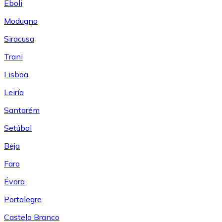
Eboli
Modugno
Siracusa
Trani
Lisboa
Leiría
Santarém
Setúbal
Beja
Faro
Évora
Portalegre
Castelo Branco