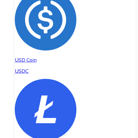
USD Coin
USDC