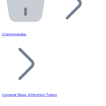
API Bitnovo
Integre nossa API no seu ecossistema.
Tornar-se Revendedor
Junte-se à nossa rede de revendedores e comercialize 
Criptomoedas
Adicionar um Token
Adicione o token do seu projeto ao nosso serviço de c
Comprar Basic Attention Token