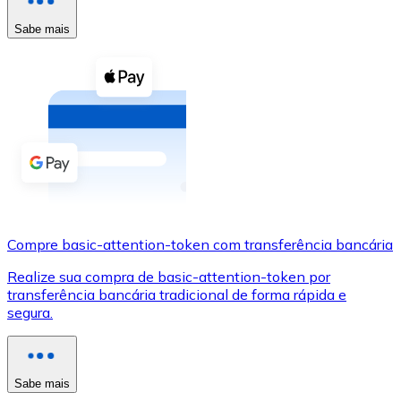
Compre criptomoedas com dinheiro e outros métodos d
Sabe mais
Comprar com dinheiro
Transferência SEPA
Adicione fundos à sua conta Bitnovo ou faça compras d
Comprar com transferência bancária
Cartão de crédito / débito
Use cartões Visa e Mastercard para comprar criptomoed
Compre basic-attention-token com transferência bancária
Comprar com cartão
Realize sua compra de basic-attention-token por
Loja - Cartões-presente
transferência bancária tradicional de forma rápida e
segura.
Novo
Compre cartões-presente das suas marcas favoritas c
Ir para a loja de cartões-presente
Sabe mais