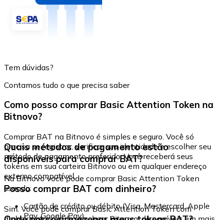
Tem dúvidas?
Contamos tudo o que precisa saber
Como posso comprar Basic Attention Token na
Bitnovo?
Comprar BAT na Bitnovo é simples e seguro. Você só
Quais métodos de pagamento estão
precisa se registrar, verificar sua identidade e escolher seu
método de pagamento preferido. Você receberá seus
disponíveis para comprar BAT?
tokens em sua carteira Bitnovo ou em qualquer endereço
externo compatível.
Na Bitnovo você pode comprar Basic Attention Token
Posso comprar BAT com dinheiro?
usando:
Cartão de crédito ou débito (Visa, Mastercard, Apple
Sim. Você pode comprar Basic Attention Token com
Pay, Google Pay)
Onde posso armazenar meus tokens BAT?
dinheiro através de vouchers Bitnovo, disponíveis em mais