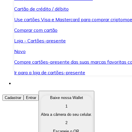
Cartão de crédito / débito
Use cartões Visa e Mastercard para comprar criptomoed
Comprar com cartão
Loja - Cartões-presente
Novo
Compre cartões-presente das suas marcas favoritas c
Ir para a loja de cartões-presente
Comprar Criptomoedas
Cadastrar
Entrar
Baixe nossa Wallet
1
Compre as criptomoedas de seu interesse de forma ráp
Abra a câmera do seu celular.
Vender Criptomoedas
2
Converta suas criptomoedas em moeda fiduciária quand
Escaneie o QR.