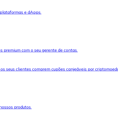
 plataformas e dApps.
s premium com o seu gerente de contas.
 os seus clientes comprem cupões canjeáveis por criptomoed
nossos produtos.