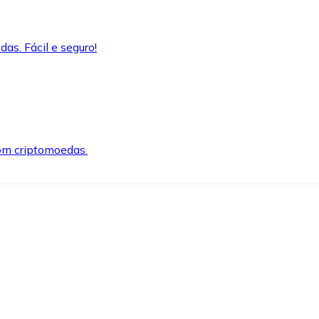
as. Fácil e seguro!
om criptomoedas.
ida e segura.
o precisar.