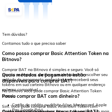
Tem dúvidas?
Contamos tudo o que precisa saber
Como posso comprar Basic Attention Token na
Bitnovo?
Comprar BAT na Bitnovo é simples e seguro. Você só
Quais métodos de pagamento estão
precisa se registrar, verificar sua identidade e escolher seu
método de pagamento preferido. Você receberá seus
disponíveis para comprar BAT?
tokens em sua carteira Bitnovo ou em qualquer endereço
externo compatível.
Na Bitnovo você pode comprar Basic Attention Token
Posso comprar BAT com dinheiro?
usando:
Cartão de crédito ou débito (Visa, Mastercard, Apple
Sim. Você pode comprar Basic Attention Token com
Pay, Google Pay)
Onde posso armazenar meus tokens BAT?
dinheiro através de vouchers Bitnovo, disponíveis em mais