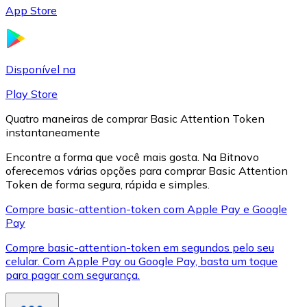
App Store
LTC
Disponível na
Play Store
Quatro maneiras de comprar Basic Attention Token
instantaneamente
Encontre a forma que você mais gosta. Na Bitnovo
oferecemos várias opções para comprar Basic Attention
Token de forma segura, rápida e simples.
XRP
Compre basic-attention-token com Apple Pay e Google
Pay
XRP
Compre basic-attention-token em segundos pelo seu
celular. Com Apple Pay ou Google Pay, basta um toque
para pagar com segurança.
Ver tudo
Cupons cripto