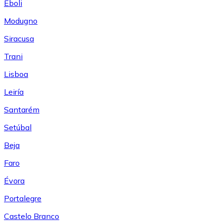
Eboli
Modugno
Siracusa
Trani
Lisboa
Leiría
Santarém
Setúbal
Beja
Faro
Évora
Portalegre
Castelo Branco