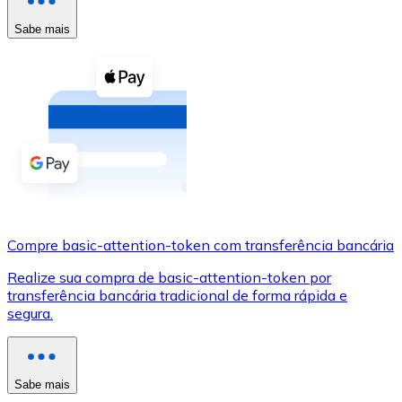
Compre criptomoedas com dinheiro e outros métodos d
Sabe mais
Comprar com dinheiro
Transferência SEPA
Adicione fundos à sua conta Bitnovo ou faça compras d
Comprar com transferência bancária
Cartão de crédito / débito
Use cartões Visa e Mastercard para comprar criptomoed
Compre basic-attention-token com transferência bancária
Comprar com cartão
Realize sua compra de basic-attention-token por
Loja - Cartões-presente
transferência bancária tradicional de forma rápida e
segura.
Novo
Compre cartões-presente das suas marcas favoritas c
Ir para a loja de cartões-presente
Sabe mais