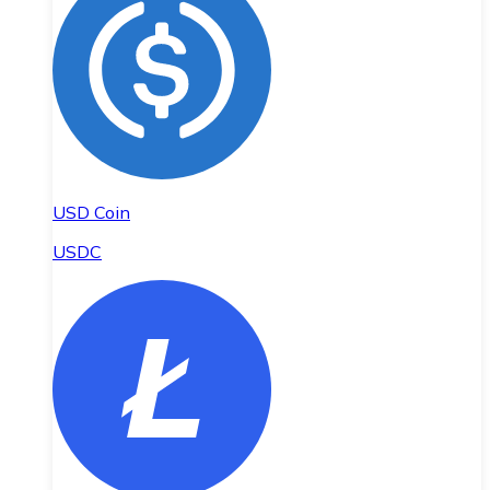
USD Coin
USDC