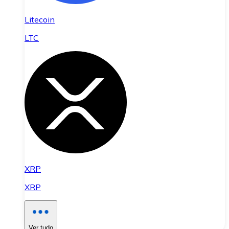
Litecoin
LTC
XRP
XRP
Ver tudo