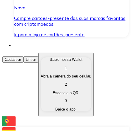
Novo
Compre cartões-presente das suas marcas favoritas
com criptomoedas.
Ir para a loja de cartões-presente
Comprar Criptomoedas
Cadastrar
Entrar
Baixe nossa Wallet
1
Compre as criptomoedas de seu interesse de forma ráp
Abra a câmera do seu celular.
Vender Criptomoedas
2
Converta suas criptomoedas em moeda fiduciária quand
Escaneie o QR.
3
Trocar (Swap)
Baixe o app.
Troque uma criptomoeda por outra instantaneamente,
Carteira Bitnovo