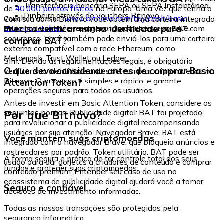
Transferência bancária SEPA ou SEPA Instantânea
de
40.000 pontos físicos
na Europa. Uma vez que tenha o
Dinheiro através de vouchers Bitnovo
voucher, acesse:
www.bitnovo.com/buy/cash/basic-
Com sua conta Bitnovo você obtém uma carteira integrada
attention-token/
e resgate-o rápida e seguramente.
Preciso verificar minha identidade para
onde pode armazenar e gerenciar seus tokens BAT com
segurança. Você também pode enviá-los para uma carteira
comprar BAT?
externa compatível com a rede Ethereum, como
Metamask, Trust Wallet ou Ledger.
Sim. Devido às regulamentações legais, é obrigatório
O que devo considerar antes de comprar Basic
verificar sua identidade antes de comprar criptomoedas na
Bitnovo. O processo é simples e rápido, e garante
Attention Token?
operações seguras para todos os usuários.
Antes de investir em Basic Attention Token, considere os
Por que Bitnovo?
seguintes pontos: Publicidade digital: BAT foi projetado
para revolucionar a publicidade digital recompensando
usuários por sua atenção. Navegador Brave: BAT está
Você mantém suas criptomoedas
integrado com o navegador Brave, que bloqueia anúncios e
rastreadores por padrão. Token utilitário: BAT pode ser
A forma segura e prática de ter controle total dos seus
usado para dar gorjetas a criadores de conteúdo e comprar
fundos e proteger suas criptomoedas.
conteúdo premium. Entender seu caso de uso no
ecossistema de publicidade digital ajudará você a tomar
Seguro e confiável
decisões de investimento informadas.
Todas as nossas transações são protegidas pela
segurança informática.