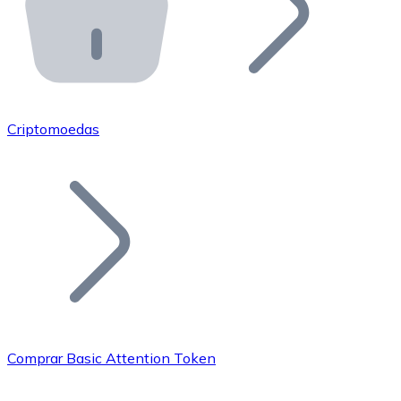
API Bitnovo
Integre nossa API no seu ecossistema.
Tornar-se Revendedor
Junte-se à nossa rede de revendedores e comercialize 
Criptomoedas
Adicionar um Token
Adicione o token do seu projeto ao nosso serviço de c
Comprar Basic Attention Token