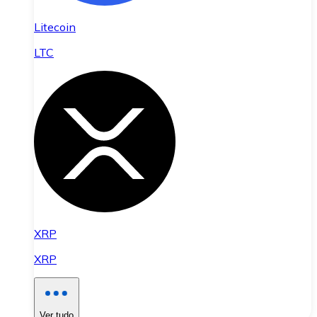
Litecoin
LTC
XRP
XRP
Ver tudo