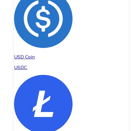
USD Coin
USDC