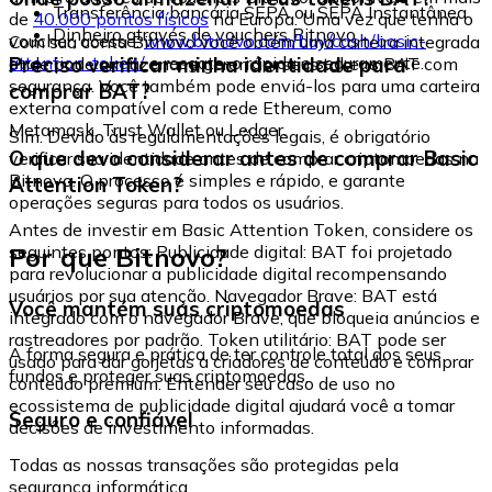
Transferência bancária SEPA ou SEPA Instantânea
de
40.000 pontos físicos
na Europa. Uma vez que tenha o
Dinheiro através de vouchers Bitnovo
voucher, acesse:
www.bitnovo.com/buy/cash/basic-
Com sua conta Bitnovo você obtém uma carteira integrada
attention-token/
e resgate-o rápida e seguramente.
Preciso verificar minha identidade para
onde pode armazenar e gerenciar seus tokens BAT com
segurança. Você também pode enviá-los para uma carteira
comprar BAT?
externa compatível com a rede Ethereum, como
Metamask, Trust Wallet ou Ledger.
Sim. Devido às regulamentações legais, é obrigatório
O que devo considerar antes de comprar Basic
verificar sua identidade antes de comprar criptomoedas na
Bitnovo. O processo é simples e rápido, e garante
Attention Token?
operações seguras para todos os usuários.
Antes de investir em Basic Attention Token, considere os
Por que Bitnovo?
seguintes pontos: Publicidade digital: BAT foi projetado
para revolucionar a publicidade digital recompensando
usuários por sua atenção. Navegador Brave: BAT está
Você mantém suas criptomoedas
integrado com o navegador Brave, que bloqueia anúncios e
rastreadores por padrão. Token utilitário: BAT pode ser
A forma segura e prática de ter controle total dos seus
usado para dar gorjetas a criadores de conteúdo e comprar
fundos e proteger suas criptomoedas.
conteúdo premium. Entender seu caso de uso no
ecossistema de publicidade digital ajudará você a tomar
Seguro e confiável
decisões de investimento informadas.
Todas as nossas transações são protegidas pela
segurança informática.