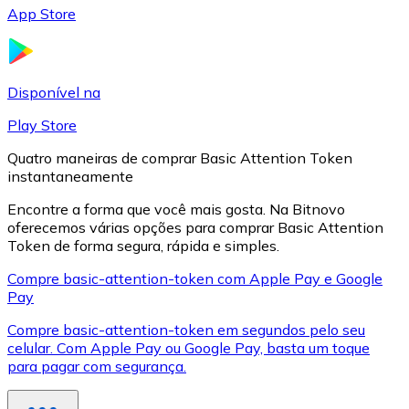
App Store
LTC
Disponível na
Play Store
Quatro maneiras de comprar Basic Attention Token
instantaneamente
Encontre a forma que você mais gosta. Na Bitnovo
oferecemos várias opções para comprar Basic Attention
Token de forma segura, rápida e simples.
XRP
Compre basic-attention-token com Apple Pay e Google
Pay
XRP
Compre basic-attention-token em segundos pelo seu
celular. Com Apple Pay ou Google Pay, basta um toque
para pagar com segurança.
Ver tudo
Cupons cripto