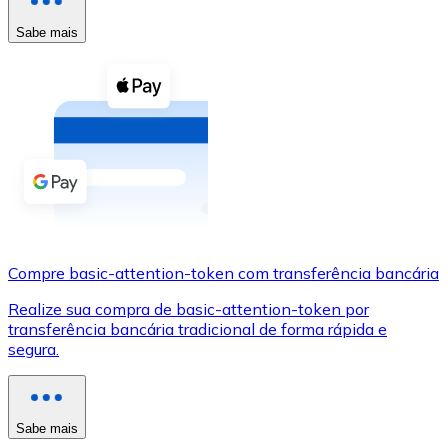
Compre criptomoedas com dinheiro e outros métodos d
Sabe mais
Comprar com dinheiro
Transferência SEPA
Adicione fundos à sua conta Bitnovo ou faça compras d
Comprar com transferência bancária
Cartão de crédito / débito
Use cartões Visa e Mastercard para comprar criptomoed
Compre basic-attention-token com transferência bancária
Comprar com cartão
Realize sua compra de basic-attention-token por
Loja - Cartões-presente
transferência bancária tradicional de forma rápida e
segura.
Novo
Compre cartões-presente das suas marcas favoritas c
Ir para a loja de cartões-presente
Sabe mais