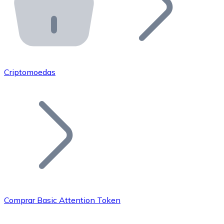
API Bitnovo
Integre nossa API no seu ecossistema.
Tornar-se Revendedor
Junte-se à nossa rede de revendedores e comercialize 
Criptomoedas
Adicionar um Token
Adicione o token do seu projeto ao nosso serviço de c
Comprar Basic Attention Token