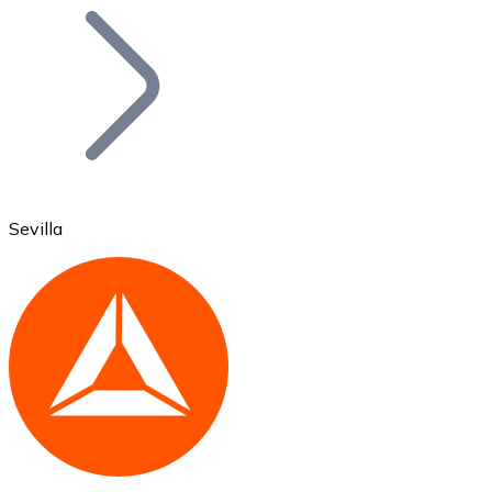
Bitcoin
BTC
Sevilla
Ethereum
ETH