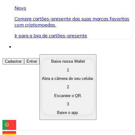
Novo
Compre cartões-presente das suas marcas favoritas
com criptomoedas.
Ir para a loja de cartões-presente
Comprar Criptomoedas
Cadastrar
Entrar
Baixe nossa Wallet
1
Compre as criptomoedas de seu interesse de forma ráp
Abra a câmera do seu celular.
Vender Criptomoedas
2
Converta suas criptomoedas em moeda fiduciária quand
Escaneie o QR.
3
Trocar (Swap)
Baixe o app.
Troque uma criptomoeda por outra instantaneamente,
Carteira Bitnovo