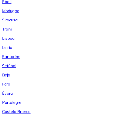
Eboli
Modugno
Siracusa
Trani
Lisboa
Leiría
Santarém
Setúbal
Beja
Faro
Évora
Portalegre
Castelo Branco