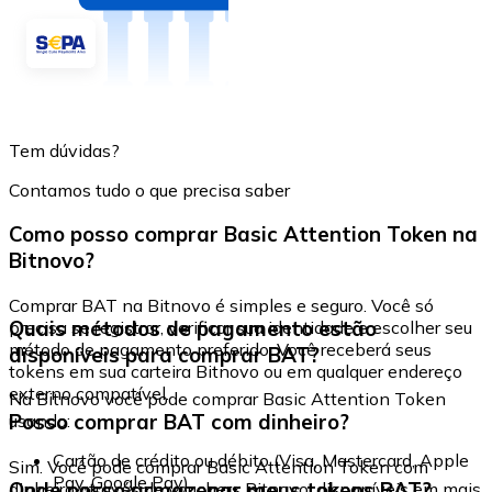
Tem dúvidas?
Contamos tudo o que precisa saber
Como posso comprar Basic Attention Token na
Bitnovo?
Comprar BAT na Bitnovo é simples e seguro. Você só
Quais métodos de pagamento estão
precisa se registrar, verificar sua identidade e escolher seu
método de pagamento preferido. Você receberá seus
disponíveis para comprar BAT?
tokens em sua carteira Bitnovo ou em qualquer endereço
externo compatível.
Na Bitnovo você pode comprar Basic Attention Token
Posso comprar BAT com dinheiro?
usando:
Cartão de crédito ou débito (Visa, Mastercard, Apple
Sim. Você pode comprar Basic Attention Token com
Pay, Google Pay)
Onde posso armazenar meus tokens BAT?
dinheiro através de vouchers Bitnovo, disponíveis em mais