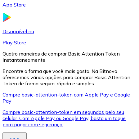
App Store
LTC
Disponível na
Play Store
Quatro maneiras de comprar Basic Attention Token
instantaneamente
Encontre a forma que você mais gosta. Na Bitnovo
oferecemos várias opções para comprar Basic Attention
Token de forma segura, rápida e simples.
XRP
Compre basic-attention-token com Apple Pay e Google
Pay
XRP
Compre basic-attention-token em segundos pelo seu
celular. Com Apple Pay ou Google Pay, basta um toque
para pagar com segurança.
Ver tudo
Cupons cripto