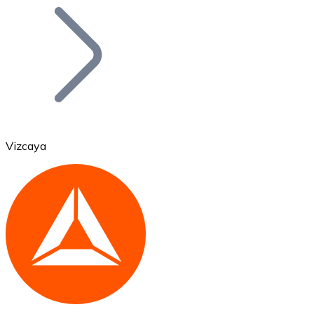
Bitcoin
BTC
Vizcaya
Ethereum
ETH