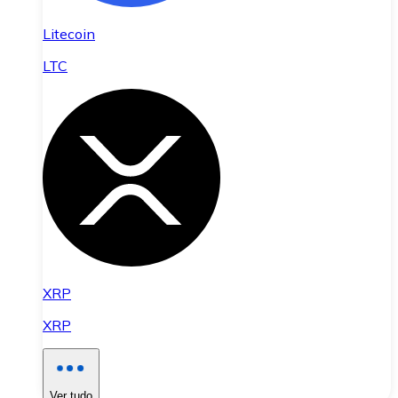
Litecoin
LTC
XRP
XRP
Ver tudo