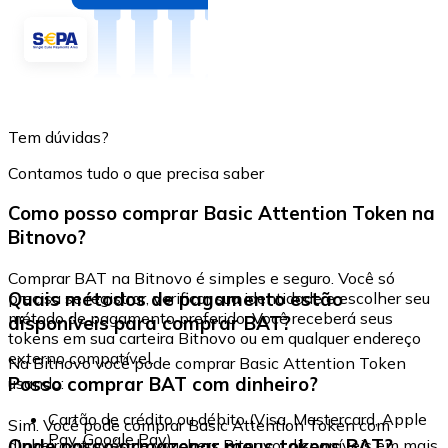
Tem dúvidas?
Contamos tudo o que precisa saber
Como posso comprar Basic Attention Token na
Bitnovo?
Comprar BAT na Bitnovo é simples e seguro. Você só
Quais métodos de pagamento estão
precisa se registrar, verificar sua identidade e escolher seu
método de pagamento preferido. Você receberá seus
disponíveis para comprar BAT?
tokens em sua carteira Bitnovo ou em qualquer endereço
externo compatível.
Na Bitnovo você pode comprar Basic Attention Token
Posso comprar BAT com dinheiro?
usando:
Cartão de crédito ou débito (Visa, Mastercard, Apple
Sim. Você pode comprar Basic Attention Token com
Pay, Google Pay)
Onde posso armazenar meus tokens BAT?
dinheiro através de vouchers Bitnovo, disponíveis em mais