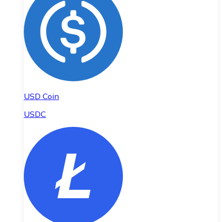
USD Coin
USDC