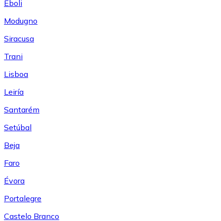
Eboli
Modugno
Siracusa
Trani
Lisboa
Leiría
Santarém
Setúbal
Beja
Faro
Évora
Portalegre
Castelo Branco