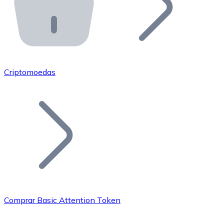
API Bitnovo
Integre nossa API no seu ecossistema.
Tornar-se Revendedor
Junte-se à nossa rede de revendedores e comercialize 
Criptomoedas
Adicionar um Token
Adicione o token do seu projeto ao nosso serviço de c
Comprar Basic Attention Token