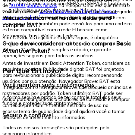
Transferência bancária SEPA ou SEPA Instantânea
de
40.000 pontos físicos
na Europa. Uma vez que tenha o
Dinheiro através de vouchers Bitnovo
voucher, acesse:
www.bitnovo.com/buy/cash/basic-
Com sua conta Bitnovo você obtém uma carteira integrada
attention-token/
e resgate-o rápida e seguramente.
Preciso verificar minha identidade para
onde pode armazenar e gerenciar seus tokens BAT com
segurança. Você também pode enviá-los para uma carteira
comprar BAT?
externa compatível com a rede Ethereum, como
Metamask, Trust Wallet ou Ledger.
Sim. Devido às regulamentações legais, é obrigatório
O que devo considerar antes de comprar Basic
verificar sua identidade antes de comprar criptomoedas na
Bitnovo. O processo é simples e rápido, e garante
Attention Token?
operações seguras para todos os usuários.
Antes de investir em Basic Attention Token, considere os
Por que Bitnovo?
seguintes pontos: Publicidade digital: BAT foi projetado
para revolucionar a publicidade digital recompensando
usuários por sua atenção. Navegador Brave: BAT está
Você mantém suas criptomoedas
integrado com o navegador Brave, que bloqueia anúncios e
rastreadores por padrão. Token utilitário: BAT pode ser
A forma segura e prática de ter controle total dos seus
usado para dar gorjetas a criadores de conteúdo e comprar
fundos e proteger suas criptomoedas.
conteúdo premium. Entender seu caso de uso no
ecossistema de publicidade digital ajudará você a tomar
Seguro e confiável
decisões de investimento informadas.
Todas as nossas transações são protegidas pela
segurança informática.