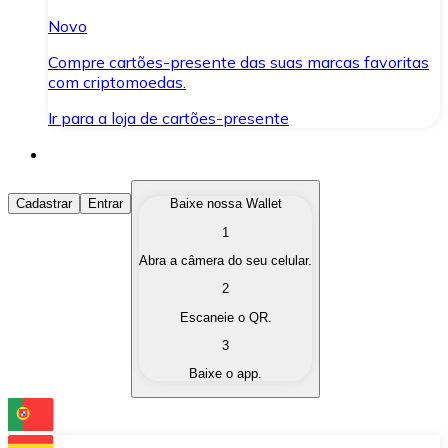
Novo
Compre cartões-presente das suas marcas favoritas
com criptomoedas.
Ir para a loja de cartões-presente
Comprar Criptomoedas
Cadastrar
Entrar
Baixe nossa Wallet
1
Compre as criptomoedas de seu interesse de forma ráp
Abra a câmera do seu celular.
Vender Criptomoedas
2
Converta suas criptomoedas em moeda fiduciária quand
Escaneie o QR.
3
Trocar (Swap)
Baixe o app.
Troque uma criptomoeda por outra instantaneamente,
Carteira Bitnovo