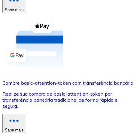
Compre criptomoedas com dinheiro e outros métodos d
Sabe mais
Comprar com dinheiro
Transferência SEPA
Adicione fundos à sua conta Bitnovo ou faça compras d
Comprar com transferência bancária
Cartão de crédito / débito
Use cartões Visa e Mastercard para comprar criptomoed
Compre basic-attention-token com transferência bancária
Comprar com cartão
Realize sua compra de basic-attention-token por
Loja - Cartões-presente
transferência bancária tradicional de forma rápida e
segura.
Novo
Compre cartões-presente das suas marcas favoritas c
Ir para a loja de cartões-presente
Sabe mais