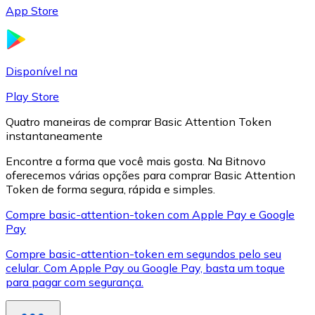
App Store
LTC
Disponível na
Play Store
Quatro maneiras de comprar Basic Attention Token
instantaneamente
Encontre a forma que você mais gosta. Na Bitnovo
oferecemos várias opções para comprar Basic Attention
Token de forma segura, rápida e simples.
XRP
Compre basic-attention-token com Apple Pay e Google
Pay
XRP
Compre basic-attention-token em segundos pelo seu
celular. Com Apple Pay ou Google Pay, basta um toque
para pagar com segurança.
Ver tudo
Cupons cripto