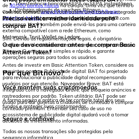
Transferência bancária SEPA ou SEPA Instantânea
de
40.000 pontos físicos
na Europa. Uma vez que tenha o
Dinheiro através de vouchers Bitnovo
voucher, acesse:
www.bitnovo.com/buy/cash/basic-
Com sua conta Bitnovo você obtém uma carteira integrada
attention-token/
e resgate-o rápida e seguramente.
Preciso verificar minha identidade para
onde pode armazenar e gerenciar seus tokens BAT com
segurança. Você também pode enviá-los para uma carteira
comprar BAT?
externa compatível com a rede Ethereum, como
Metamask, Trust Wallet ou Ledger.
Sim. Devido às regulamentações legais, é obrigatório
O que devo considerar antes de comprar Basic
verificar sua identidade antes de comprar criptomoedas na
Bitnovo. O processo é simples e rápido, e garante
Attention Token?
operações seguras para todos os usuários.
Antes de investir em Basic Attention Token, considere os
Por que Bitnovo?
seguintes pontos: Publicidade digital: BAT foi projetado
para revolucionar a publicidade digital recompensando
usuários por sua atenção. Navegador Brave: BAT está
Você mantém suas criptomoedas
integrado com o navegador Brave, que bloqueia anúncios e
rastreadores por padrão. Token utilitário: BAT pode ser
A forma segura e prática de ter controle total dos seus
usado para dar gorjetas a criadores de conteúdo e comprar
fundos e proteger suas criptomoedas.
conteúdo premium. Entender seu caso de uso no
ecossistema de publicidade digital ajudará você a tomar
Seguro e confiável
decisões de investimento informadas.
Todas as nossas transações são protegidas pela
segurança informática.