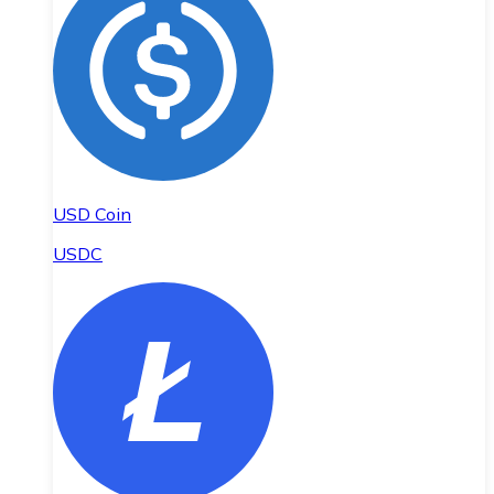
USD Coin
USDC