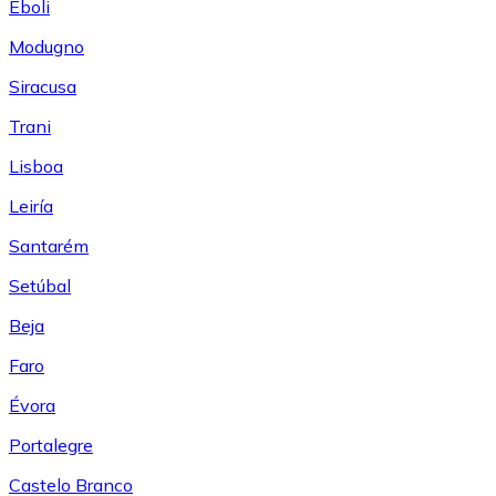
Eboli
Modugno
Siracusa
Trani
Lisboa
Leiría
Santarém
Setúbal
Beja
Faro
Évora
Portalegre
Castelo Branco