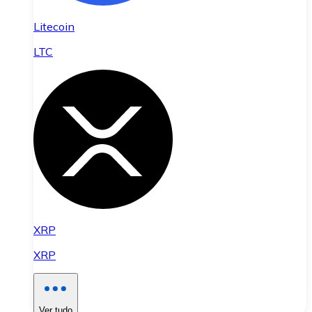
Litecoin
LTC
XRP
XRP
Ver tudo