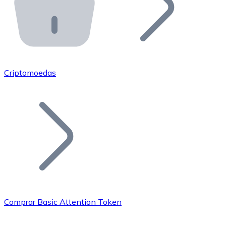
API Bitnovo
Integre nossa API no seu ecossistema.
Tornar-se Revendedor
Junte-se à nossa rede de revendedores e comercialize 
Criptomoedas
Adicionar um Token
Adicione o token do seu projeto ao nosso serviço de c
Comprar Basic Attention Token