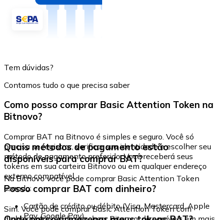
Tem dúvidas?
Contamos tudo o que precisa saber
Como posso comprar Basic Attention Token na
Bitnovo?
Comprar BAT na Bitnovo é simples e seguro. Você só
Quais métodos de pagamento estão
precisa se registrar, verificar sua identidade e escolher seu
método de pagamento preferido. Você receberá seus
disponíveis para comprar BAT?
tokens em sua carteira Bitnovo ou em qualquer endereço
externo compatível.
Na Bitnovo você pode comprar Basic Attention Token
Posso comprar BAT com dinheiro?
usando:
Cartão de crédito ou débito (Visa, Mastercard, Apple
Sim. Você pode comprar Basic Attention Token com
Pay, Google Pay)
Onde posso armazenar meus tokens BAT?
dinheiro através de vouchers Bitnovo, disponíveis em mais