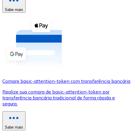
Compre criptomoedas com dinheiro e outros métodos d
Sabe mais
Comprar com dinheiro
Transferência SEPA
Adicione fundos à sua conta Bitnovo ou faça compras d
Comprar com transferência bancária
Cartão de crédito / débito
Use cartões Visa e Mastercard para comprar criptomoed
Compre basic-attention-token com transferência bancária
Comprar com cartão
Realize sua compra de basic-attention-token por
Loja - Cartões-presente
transferência bancária tradicional de forma rápida e
segura.
Novo
Compre cartões-presente das suas marcas favoritas c
Ir para a loja de cartões-presente
Sabe mais