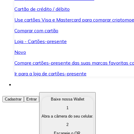
Cartão de crédito / débito
Use cartões Visa e Mastercard para comprar criptomoed
Comprar com cartão
Loja - Cartões-presente
Novo
Compre cartões-presente das suas marcas favoritas c
Ir para a loja de cartões-presente
Comprar Criptomoedas
Cadastrar
Entrar
Baixe nossa Wallet
1
Compre as criptomoedas de seu interesse de forma ráp
Abra a câmera do seu celular.
Vender Criptomoedas
2
Converta suas criptomoedas em moeda fiduciária quand
Escaneie o QR.