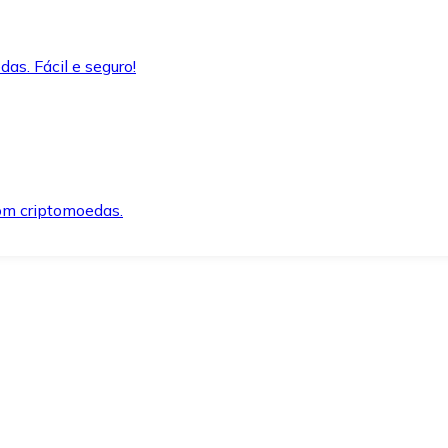
as. Fácil e seguro!
om criptomoedas.
ida e segura.
o precisar.