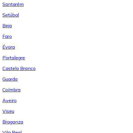
Santarém
Setúbal
Beja
Faro
Évora
Portalegre
Castelo Branco
Guarda
Coímbra
Aveiro
Viseu
Braganza
Vila Real