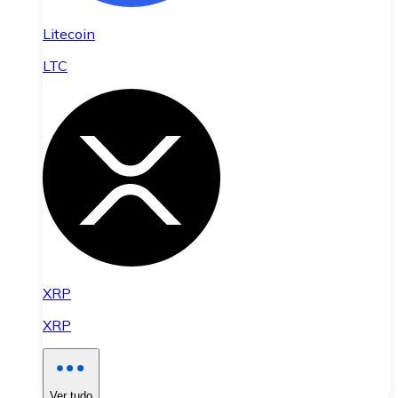
Litecoin
LTC
XRP
XRP
Ver tudo