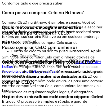
Contamos tudo o que precisa saber
Como posso comprar Celo na Bitnovo?
Comprar CELO na Bitnovo é simples e seguro. Você só
Quais métodos de pagamento estão
precisa criar uma conta, verificar sua identidade e escolher
seu método de pagamento preferido. Você receberá seus
disponíveis para comprar CELO?
tokens em sua carteira Bitnovo ou em qualquer endereço
externo compatível.
Na Bitnovo você pode comprar Celo usando:
Posso comprar CELO com dinheiro?
Cartão de crédito ou débito (Visa, Mastercard, Apple
Pay, Google Pay)
Sim. Você pode comprar Celo com dinheiro através de
Transferência bancária SEPA ou SEPA Instantânea
Onde posso armazenar meus tokens CELO?
vouchers Bitnovo, disponíveis em mais de
40.000 pontos
Dinheiro através de vouchers Bitnovo
físicos
na Europa. Uma vez que tenha o voucher, acesse:
www.bitnovo.com/buy/cash/celo/
e resgate-o rápida e
Com sua conta Bitnovo você obtém uma carteira integrada
seguramente.
Preciso verificar minha identidade para
onde pode armazenar e gerenciar seus tokens CELO com
segurança. Você também pode enviá-los para uma carteira
comprar CELO?
externa compatível com Celo, como Valora, Metamask ou
Ledger.
Sim. Devido às regulamentações legais, é obrigatório
O que devo considerar antes de comprar Celo?
verificar sua identidade antes de comprar criptomoedas na
Bitnovo. O processo é simples e rápido, e garante
operações seguras para todos os usuários.