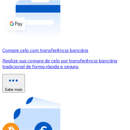
Compre criptomoedas com dinheiro e outros métodos d
Comprar com dinheiro
Transferência SEPA
Adicione fundos à sua conta Bitnovo ou faça compras d
Compre celo com transferência bancária
Comprar com transferência bancária
Realize sua compra de celo por transferência bancária
Cartão de crédito / débito
tradicional de forma rápida e segura.
Use cartões Visa e Mastercard para comprar criptomoed
Comprar com cartão
Sabe mais
Loja - Cartões-presente
Novo
Compre cartões-presente das suas marcas favoritas c
Ir para a loja de cartões-presente