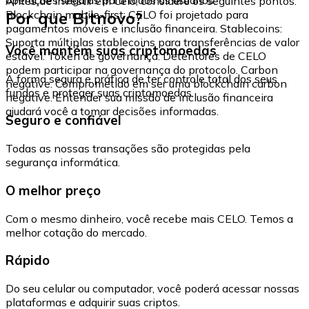
Antes de investir em Celo, considere os seguintes pontos:
Por que Bitnovo?
Blockchain mobile-first: CELO foi projetado para
pagamentos móveis e inclusão financeira. Stablecoins:
Suporta múltiplas stablecoins para transferências de valor
Você mantém suas criptomoedas
estável. Token de governança: Detentores de CELO
podem participar na governança do protocolo. Carbon
A forma segura e prática de ter controle total dos seus
negative: Comprometido em ser uma blockchain carbon
fundos e proteger suas criptomoedas.
negative. Entender sua missão de inclusão financeira
ajudará você a tomar decisões informadas.
Seguro e confiável
Todas as nossas transações são protegidas pela
segurança informática.
O melhor preço
Com o mesmo dinheiro, você recebe mais CELO. Temos a
melhor cotação do mercado.
Rápido
Do seu celular ou computador, você poderá acessar nossas
plataformas e adquirir suas criptos.