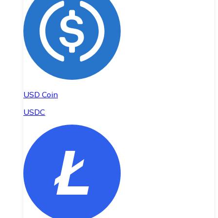
USD Coin
USDC