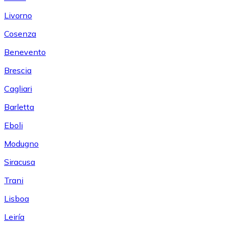
Livorno
Cosenza
Benevento
Brescia
Cagliari
Barletta
Eboli
Modugno
Siracusa
Trani
Lisboa
Leiría