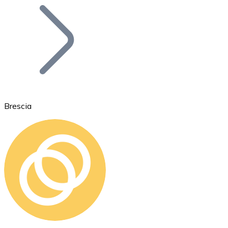
Bitcoin
BTC
Brescia
Ethereum
ETH