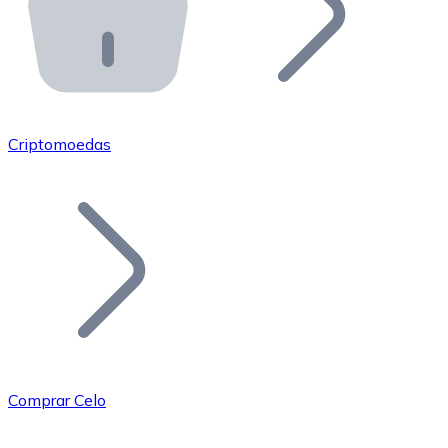
API Bitnovo
Integre nossa API no seu ecossistema.
Tornar-se Revendedor
Junte-se à nossa rede de revendedores e comercialize 
Criptomoedas
Adicionar um Token
Adicione o token do seu projeto ao nosso serviço de c
Comprar Celo