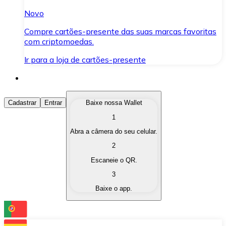
Novo
Compre cartões-presente das suas marcas favoritas
com criptomoedas.
Ir para a loja de cartões-presente
Comprar Criptomoedas
Cadastrar
Entrar
Baixe nossa Wallet
1
Compre as criptomoedas de seu interesse de forma ráp
Abra a câmera do seu celular.
Vender Criptomoedas
2
Converta suas criptomoedas em moeda fiduciária quand
Escaneie o QR.
3
Trocar (Swap)
Baixe o app.
Troque uma criptomoeda por outra instantaneamente,
Carteira Bitnovo