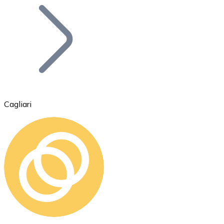
Bitcoin
BTC
Cagliari
Ethereum
ETH