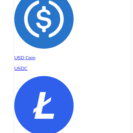
USD Coin
USDC