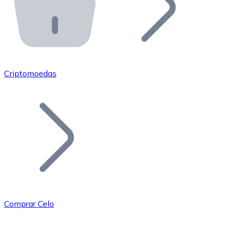
API Bitnovo
Integre nossa API no seu ecossistema.
Tornar-se Revendedor
Junte-se à nossa rede de revendedores e comercialize 
Criptomoedas
Adicionar um Token
Adicione o token do seu projeto ao nosso serviço de c
Comprar Celo