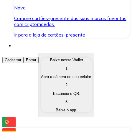
Novo
Compre cartões-presente das suas marcas favoritas
com criptomoedas.
Ir para a loja de cartões-presente
Comprar Criptomoedas
Cadastrar
Entrar
Baixe nossa Wallet
1
Compre as criptomoedas de seu interesse de forma ráp
Abra a câmera do seu celular.
Vender Criptomoedas
2
Converta suas criptomoedas em moeda fiduciária quand
Escaneie o QR.
3
Trocar (Swap)
Baixe o app.
Troque uma criptomoeda por outra instantaneamente,
Carteira Bitnovo