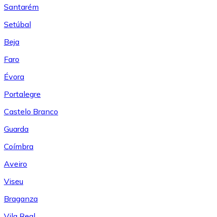
Santarém
Setúbal
Beja
Faro
Évora
Portalegre
Castelo Branco
Guarda
Coímbra
Aveiro
Viseu
Braganza
Vila Real