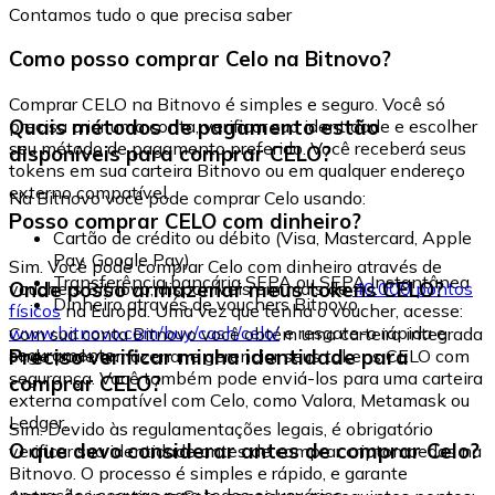
Contamos tudo o que precisa saber
Como posso comprar Celo na Bitnovo?
Comprar CELO na Bitnovo é simples e seguro. Você só
Quais métodos de pagamento estão
precisa criar uma conta, verificar sua identidade e escolher
seu método de pagamento preferido. Você receberá seus
disponíveis para comprar CELO?
tokens em sua carteira Bitnovo ou em qualquer endereço
externo compatível.
Na Bitnovo você pode comprar Celo usando:
Posso comprar CELO com dinheiro?
Cartão de crédito ou débito (Visa, Mastercard, Apple
Pay, Google Pay)
Sim. Você pode comprar Celo com dinheiro através de
Transferência bancária SEPA ou SEPA Instantânea
Onde posso armazenar meus tokens CELO?
vouchers Bitnovo, disponíveis em mais de
40.000 pontos
Dinheiro através de vouchers Bitnovo
físicos
na Europa. Uma vez que tenha o voucher, acesse:
www.bitnovo.com/buy/cash/celo/
e resgate-o rápida e
Com sua conta Bitnovo você obtém uma carteira integrada
seguramente.
Preciso verificar minha identidade para
onde pode armazenar e gerenciar seus tokens CELO com
segurança. Você também pode enviá-los para uma carteira
comprar CELO?
externa compatível com Celo, como Valora, Metamask ou
Ledger.
Sim. Devido às regulamentações legais, é obrigatório
O que devo considerar antes de comprar Celo?
verificar sua identidade antes de comprar criptomoedas na
Bitnovo. O processo é simples e rápido, e garante
operações seguras para todos os usuários.