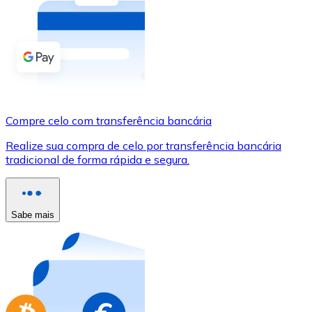
Compre criptomoedas com dinheiro e outros métodos d
Comprar com dinheiro
Transferência SEPA
Adicione fundos à sua conta Bitnovo ou faça compras d
Compre celo com transferência bancária
Comprar com transferência bancária
Realize sua compra de celo por transferência bancária
Cartão de crédito / débito
tradicional de forma rápida e segura.
Use cartões Visa e Mastercard para comprar criptomoed
Comprar com cartão
Sabe mais
Loja - Cartões-presente
Novo
Compre cartões-presente das suas marcas favoritas c
Ir para a loja de cartões-presente