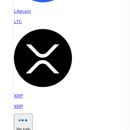
Litecoin
LTC
XRP
XRP
Ver tudo