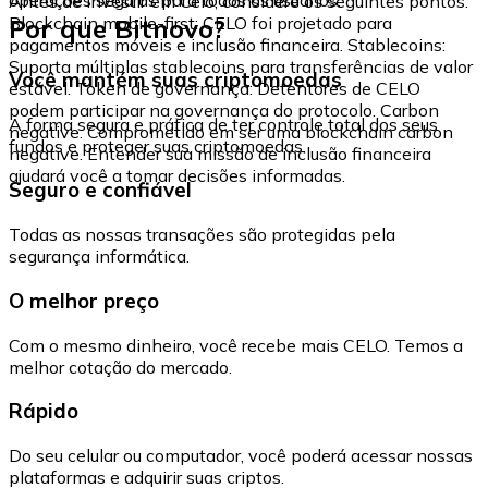
Antes de investir em Celo, considere os seguintes pontos:
Por que Bitnovo?
Blockchain mobile-first: CELO foi projetado para
pagamentos móveis e inclusão financeira. Stablecoins:
Suporta múltiplas stablecoins para transferências de valor
Você mantém suas criptomoedas
estável. Token de governança: Detentores de CELO
podem participar na governança do protocolo. Carbon
A forma segura e prática de ter controle total dos seus
negative: Comprometido em ser uma blockchain carbon
fundos e proteger suas criptomoedas.
negative. Entender sua missão de inclusão financeira
ajudará você a tomar decisões informadas.
Seguro e confiável
Todas as nossas transações são protegidas pela
segurança informática.
O melhor preço
Com o mesmo dinheiro, você recebe mais CELO. Temos a
melhor cotação do mercado.
Rápido
Do seu celular ou computador, você poderá acessar nossas
plataformas e adquirir suas criptos.