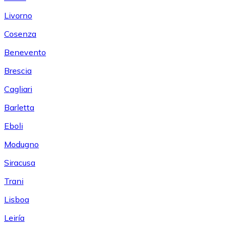
Livorno
Cosenza
Benevento
Brescia
Cagliari
Barletta
Eboli
Modugno
Siracusa
Trani
Lisboa
Leiría