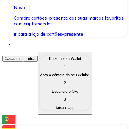
Novo
Compre cartões-presente das suas marcas favoritas
com criptomoedas.
Ir para a loja de cartões-presente
Comprar Criptomoedas
Cadastrar
Entrar
Baixe nossa Wallet
1
Compre as criptomoedas de seu interesse de forma ráp
Abra a câmera do seu celular.
Vender Criptomoedas
2
Converta suas criptomoedas em moeda fiduciária quand
Escaneie o QR.
3
Trocar (Swap)
Baixe o app.
Troque uma criptomoeda por outra instantaneamente,
Carteira Bitnovo