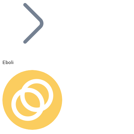
Bitcoin
BTC
Eboli
Ethereum
ETH