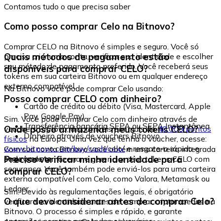
Contamos tudo o que precisa saber
Como posso comprar Celo na Bitnovo?
Comprar CELO na Bitnovo é simples e seguro. Você só
Quais métodos de pagamento estão
precisa criar uma conta, verificar sua identidade e escolher
seu método de pagamento preferido. Você receberá seus
disponíveis para comprar CELO?
tokens em sua carteira Bitnovo ou em qualquer endereço
externo compatível.
Na Bitnovo você pode comprar Celo usando:
Posso comprar CELO com dinheiro?
Cartão de crédito ou débito (Visa, Mastercard, Apple
Pay, Google Pay)
Sim. Você pode comprar Celo com dinheiro através de
Transferência bancária SEPA ou SEPA Instantânea
Onde posso armazenar meus tokens CELO?
vouchers Bitnovo, disponíveis em mais de
40.000 pontos
Dinheiro através de vouchers Bitnovo
físicos
na Europa. Uma vez que tenha o voucher, acesse:
www.bitnovo.com/buy/cash/celo/
e resgate-o rápida e
Com sua conta Bitnovo você obtém uma carteira integrada
seguramente.
Preciso verificar minha identidade para
onde pode armazenar e gerenciar seus tokens CELO com
segurança. Você também pode enviá-los para uma carteira
comprar CELO?
externa compatível com Celo, como Valora, Metamask ou
Ledger.
Sim. Devido às regulamentações legais, é obrigatório
O que devo considerar antes de comprar Celo?
verificar sua identidade antes de comprar criptomoedas na
Bitnovo. O processo é simples e rápido, e garante
operações seguras para todos os usuários.