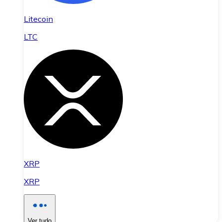
Litecoin
LTC
XRP
XRP
Ver tudo