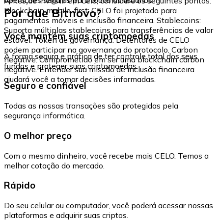
Antes de investir em Celo, considere os seguintes pontos:
Por que Bitnovo?
Blockchain mobile-first: CELO foi projetado para
pagamentos móveis e inclusão financeira. Stablecoins:
Suporta múltiplas stablecoins para transferências de valor
Você mantém suas criptomoedas
estável. Token de governança: Detentores de CELO
podem participar na governança do protocolo. Carbon
A forma segura e prática de ter controle total dos seus
negative: Comprometido em ser uma blockchain carbon
fundos e proteger suas criptomoedas.
negative. Entender sua missão de inclusão financeira
ajudará você a tomar decisões informadas.
Seguro e confiável
Todas as nossas transações são protegidas pela
segurança informática.
O melhor preço
Com o mesmo dinheiro, você recebe mais CELO. Temos a
melhor cotação do mercado.
Rápido
Do seu celular ou computador, você poderá acessar nossas
plataformas e adquirir suas criptos.