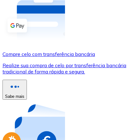
Compre criptomoedas com dinheiro e outros métodos d
Comprar com dinheiro
Transferência SEPA
Adicione fundos à sua conta Bitnovo ou faça compras d
Compre celo com transferência bancária
Comprar com transferência bancária
Realize sua compra de celo por transferência bancária
Cartão de crédito / débito
tradicional de forma rápida e segura.
Use cartões Visa e Mastercard para comprar criptomoed
Comprar com cartão
Sabe mais
Loja - Cartões-presente
Novo
Compre cartões-presente das suas marcas favoritas c
Ir para a loja de cartões-presente