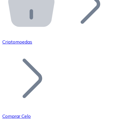
API Bitnovo
Integre nossa API no seu ecossistema.
Tornar-se Revendedor
Junte-se à nossa rede de revendedores e comercialize 
Criptomoedas
Adicionar um Token
Adicione o token do seu projeto ao nosso serviço de c
Comprar Celo