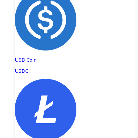
USD Coin
USDC