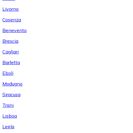
Livorno
Cosenza
Benevento
Brescia
Cagliari
Barletta
Eboli
Modugno
Siracusa
Trani
Lisboa
Leiría