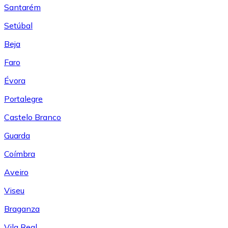
Santarém
Setúbal
Beja
Faro
Évora
Portalegre
Castelo Branco
Guarda
Coímbra
Aveiro
Viseu
Braganza
Vila Real