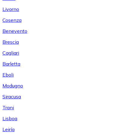
Livorno
Cosenza
Benevento
Brescia
Cagliari
Barletta
Eboli
Modugno
Siracusa
Trani
Lisboa
Leiría