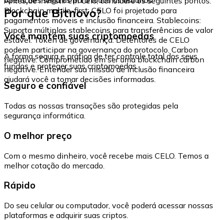
Antes de investir em Celo, considere os seguintes pontos:
Por que Bitnovo?
Blockchain mobile-first: CELO foi projetado para
pagamentos móveis e inclusão financeira. Stablecoins:
Suporta múltiplas stablecoins para transferências de valor
Você mantém suas criptomoedas
estável. Token de governança: Detentores de CELO
podem participar na governança do protocolo. Carbon
A forma segura e prática de ter controle total dos seus
negative: Comprometido em ser uma blockchain carbon
fundos e proteger suas criptomoedas.
negative. Entender sua missão de inclusão financeira
ajudará você a tomar decisões informadas.
Seguro e confiável
Todas as nossas transações são protegidas pela
segurança informática.
O melhor preço
Com o mesmo dinheiro, você recebe mais CELO. Temos a
melhor cotação do mercado.
Rápido
Do seu celular ou computador, você poderá acessar nossas
plataformas e adquirir suas criptos.