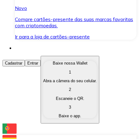
Novo
Compre cartões-presente das suas marcas favoritas
com criptomoedas.
Ir para a loja de cartões-presente
Comprar Criptomoedas
Cadastrar
Entrar
Baixe nossa Wallet
1
Compre as criptomoedas de seu interesse de forma ráp
Abra a câmera do seu celular.
Vender Criptomoedas
2
Converta suas criptomoedas em moeda fiduciária quand
Escaneie o QR.
3
Trocar (Swap)
Baixe o app.
Troque uma criptomoeda por outra instantaneamente,
Carteira Bitnovo