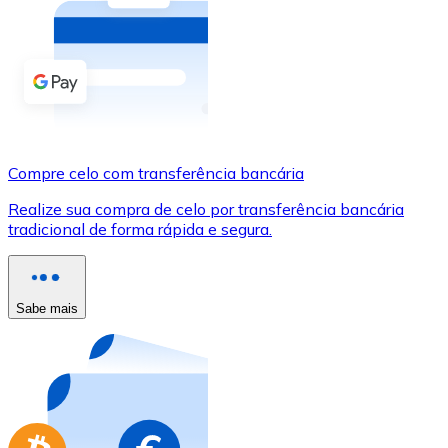
Compre criptomoedas com dinheiro e outros métodos d
Comprar com dinheiro
Transferência SEPA
Adicione fundos à sua conta Bitnovo ou faça compras d
Compre celo com transferência bancária
Comprar com transferência bancária
Realize sua compra de celo por transferência bancária
Cartão de crédito / débito
tradicional de forma rápida e segura.
Use cartões Visa e Mastercard para comprar criptomoed
Comprar com cartão
Sabe mais
Loja - Cartões-presente
Novo
Compre cartões-presente das suas marcas favoritas c
Ir para a loja de cartões-presente