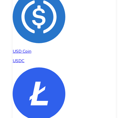
USD Coin
USDC