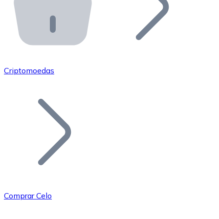
API Bitnovo
Integre nossa API no seu ecossistema.
Tornar-se Revendedor
Junte-se à nossa rede de revendedores e comercialize 
Criptomoedas
Adicionar um Token
Adicione o token do seu projeto ao nosso serviço de c
Comprar Celo