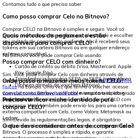
Contamos tudo o que precisa saber
Como posso comprar Celo na Bitnovo?
Comprar CELO na Bitnovo é simples e seguro. Você só
Quais métodos de pagamento estão
precisa criar uma conta, verificar sua identidade e escolher
seu método de pagamento preferido. Você receberá seus
disponíveis para comprar CELO?
tokens em sua carteira Bitnovo ou em qualquer endereço
externo compatível.
Na Bitnovo você pode comprar Celo usando:
Posso comprar CELO com dinheiro?
Cartão de crédito ou débito (Visa, Mastercard, Apple
Pay, Google Pay)
Sim. Você pode comprar Celo com dinheiro através de
Transferência bancária SEPA ou SEPA Instantânea
Onde posso armazenar meus tokens CELO?
vouchers Bitnovo, disponíveis em mais de
40.000 pontos
Dinheiro através de vouchers Bitnovo
físicos
na Europa. Uma vez que tenha o voucher, acesse:
www.bitnovo.com/buy/cash/celo/
e resgate-o rápida e
Com sua conta Bitnovo você obtém uma carteira integrada
seguramente.
Preciso verificar minha identidade para
onde pode armazenar e gerenciar seus tokens CELO com
segurança. Você também pode enviá-los para uma carteira
comprar CELO?
externa compatível com Celo, como Valora, Metamask ou
Ledger.
Sim. Devido às regulamentações legais, é obrigatório
O que devo considerar antes de comprar Celo?
verificar sua identidade antes de comprar criptomoedas na
Bitnovo. O processo é simples e rápido, e garante
operações seguras para todos os usuários.