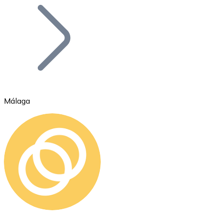
Bitcoin
BTC
Málaga
Ethereum
ETH