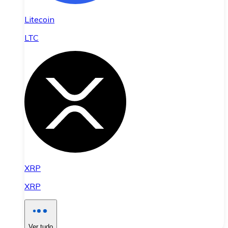
Litecoin
LTC
XRP
XRP
Ver tudo