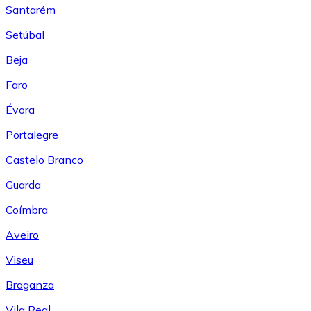
Santarém
Setúbal
Beja
Faro
Évora
Portalegre
Castelo Branco
Guarda
Coímbra
Aveiro
Viseu
Braganza
Vila Real