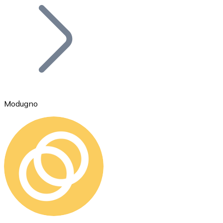
Bitcoin
BTC
Modugno
Ethereum
ETH