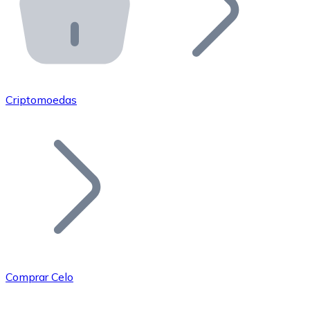
API Bitnovo
Integre nossa API no seu ecossistema.
Tornar-se Revendedor
Junte-se à nossa rede de revendedores e comercialize 
Criptomoedas
Adicionar um Token
Adicione o token do seu projeto ao nosso serviço de c
Comprar Celo