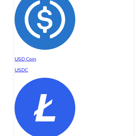
USD Coin
USDC