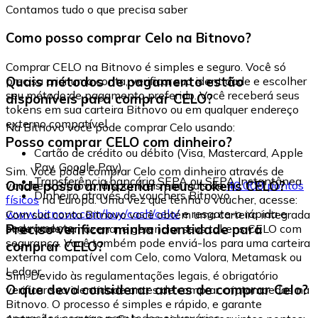
Contamos tudo o que precisa saber
Como posso comprar Celo na Bitnovo?
Comprar CELO na Bitnovo é simples e seguro. Você só
Quais métodos de pagamento estão
precisa criar uma conta, verificar sua identidade e escolher
seu método de pagamento preferido. Você receberá seus
disponíveis para comprar CELO?
tokens em sua carteira Bitnovo ou em qualquer endereço
externo compatível.
Na Bitnovo você pode comprar Celo usando:
Posso comprar CELO com dinheiro?
Cartão de crédito ou débito (Visa, Mastercard, Apple
Pay, Google Pay)
Sim. Você pode comprar Celo com dinheiro através de
Transferência bancária SEPA ou SEPA Instantânea
Onde posso armazenar meus tokens CELO?
vouchers Bitnovo, disponíveis em mais de
40.000 pontos
Dinheiro através de vouchers Bitnovo
físicos
na Europa. Uma vez que tenha o voucher, acesse:
www.bitnovo.com/buy/cash/celo/
e resgate-o rápida e
Com sua conta Bitnovo você obtém uma carteira integrada
seguramente.
Preciso verificar minha identidade para
onde pode armazenar e gerenciar seus tokens CELO com
segurança. Você também pode enviá-los para uma carteira
comprar CELO?
externa compatível com Celo, como Valora, Metamask ou
Ledger.
Sim. Devido às regulamentações legais, é obrigatório
O que devo considerar antes de comprar Celo?
verificar sua identidade antes de comprar criptomoedas na
Bitnovo. O processo é simples e rápido, e garante
operações seguras para todos os usuários.