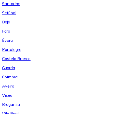
Santarém
Setúbal
Beja
Faro
Évora
Portalegre
Castelo Branco
Guarda
Coímbra
Aveiro
Viseu
Braganza
Vila Real