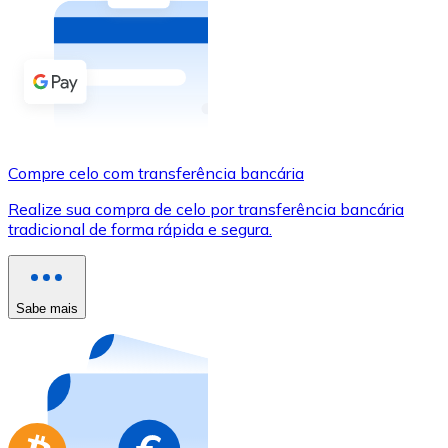
Compre criptomoedas com dinheiro e outros métodos d
Comprar com dinheiro
Transferência SEPA
Adicione fundos à sua conta Bitnovo ou faça compras d
Compre celo com transferência bancária
Comprar com transferência bancária
Realize sua compra de celo por transferência bancária
Cartão de crédito / débito
tradicional de forma rápida e segura.
Use cartões Visa e Mastercard para comprar criptomoed
Comprar com cartão
Sabe mais
Loja - Cartões-presente
Novo
Compre cartões-presente das suas marcas favoritas c
Ir para a loja de cartões-presente