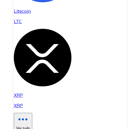
Litecoin
LTC
XRP
XRP
Ver tudo