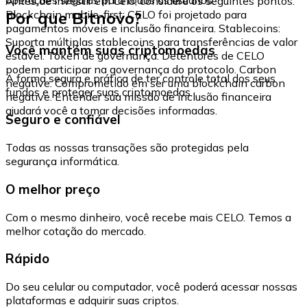
Antes de investir em Celo, considere os seguintes pontos:
Por que Bitnovo?
Blockchain mobile-first: CELO foi projetado para
pagamentos móveis e inclusão financeira. Stablecoins:
Suporta múltiplas stablecoins para transferências de valor
Você mantém suas criptomoedas
estável. Token de governança: Detentores de CELO
podem participar na governança do protocolo. Carbon
A forma segura e prática de ter controle total dos seus
negative: Comprometido em ser uma blockchain carbon
fundos e proteger suas criptomoedas.
negative. Entender sua missão de inclusão financeira
ajudará você a tomar decisões informadas.
Seguro e confiável
Todas as nossas transações são protegidas pela
segurança informática.
O melhor preço
Com o mesmo dinheiro, você recebe mais CELO. Temos a
melhor cotação do mercado.
Rápido
Do seu celular ou computador, você poderá acessar nossas
plataformas e adquirir suas criptos.