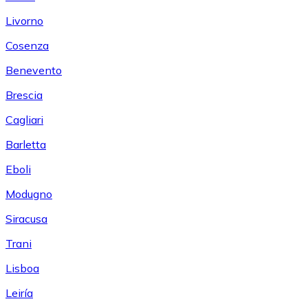
Livorno
Cosenza
Benevento
Brescia
Cagliari
Barletta
Eboli
Modugno
Siracusa
Trani
Lisboa
Leiría