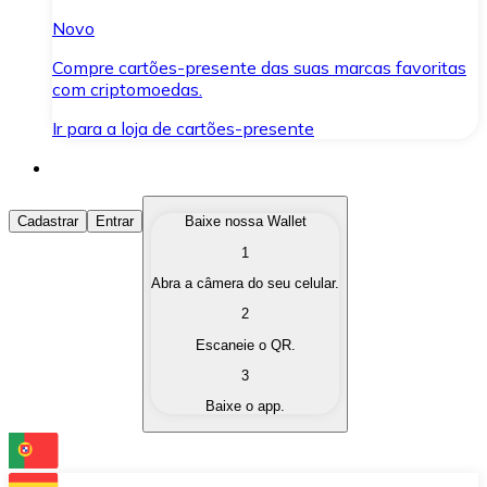
Novo
Compre cartões-presente das suas marcas favoritas
com criptomoedas.
Ir para a loja de cartões-presente
Comprar Criptomoedas
Cadastrar
Entrar
Baixe nossa Wallet
1
Compre as criptomoedas de seu interesse de forma ráp
Abra a câmera do seu celular.
Vender Criptomoedas
2
Converta suas criptomoedas em moeda fiduciária quand
Escaneie o QR.
3
Trocar (Swap)
Baixe o app.
Troque uma criptomoeda por outra instantaneamente,
Carteira Bitnovo