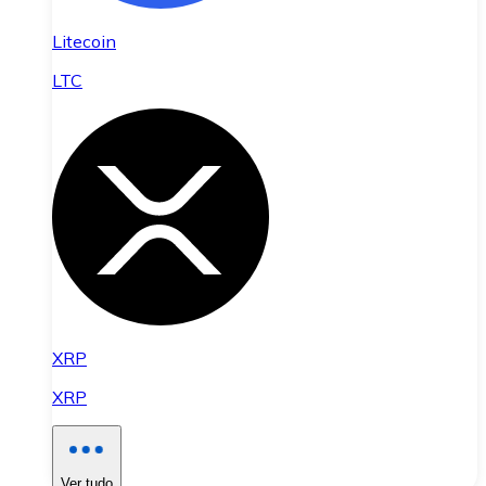
Litecoin
LTC
XRP
XRP
Ver tudo