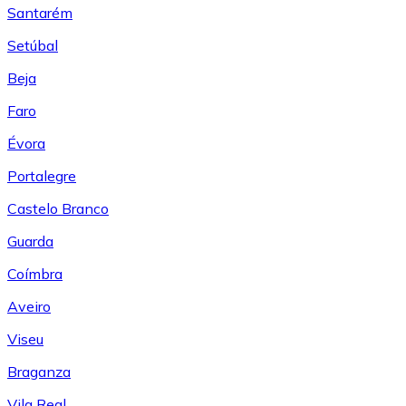
Santarém
Setúbal
Beja
Faro
Évora
Portalegre
Castelo Branco
Guarda
Coímbra
Aveiro
Viseu
Braganza
Vila Real