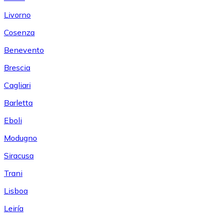
Livorno
Cosenza
Benevento
Brescia
Cagliari
Barletta
Eboli
Modugno
Siracusa
Trani
Lisboa
Leiría