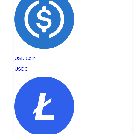
USD Coin
USDC