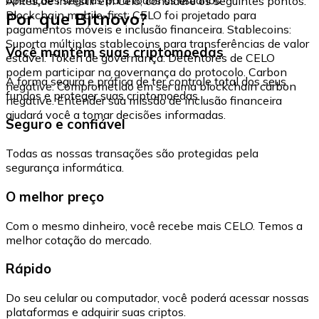
Antes de investir em Celo, considere os seguintes pontos:
Por que Bitnovo?
Blockchain mobile-first: CELO foi projetado para
pagamentos móveis e inclusão financeira. Stablecoins:
Suporta múltiplas stablecoins para transferências de valor
Você mantém suas criptomoedas
estável. Token de governança: Detentores de CELO
podem participar na governança do protocolo. Carbon
A forma segura e prática de ter controle total dos seus
negative: Comprometido em ser uma blockchain carbon
fundos e proteger suas criptomoedas.
negative. Entender sua missão de inclusão financeira
ajudará você a tomar decisões informadas.
Seguro e confiável
Todas as nossas transações são protegidas pela
segurança informática.
O melhor preço
Com o mesmo dinheiro, você recebe mais CELO. Temos a
melhor cotação do mercado.
Rápido
Do seu celular ou computador, você poderá acessar nossas
plataformas e adquirir suas criptos.