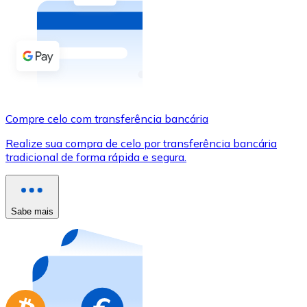
Compre criptomoedas com dinheiro e outros métodos d
Comprar com dinheiro
Transferência SEPA
Adicione fundos à sua conta Bitnovo ou faça compras d
Compre celo com transferência bancária
Comprar com transferência bancária
Realize sua compra de celo por transferência bancária
Cartão de crédito / débito
tradicional de forma rápida e segura.
Use cartões Visa e Mastercard para comprar criptomoed
Comprar com cartão
Sabe mais
Loja - Cartões-presente
Novo
Compre cartões-presente das suas marcas favoritas c
Ir para a loja de cartões-presente