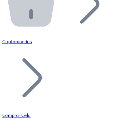
API Bitnovo
Integre nossa API no seu ecossistema.
Tornar-se Revendedor
Junte-se à nossa rede de revendedores e comercialize 
Criptomoedas
Adicionar um Token
Adicione o token do seu projeto ao nosso serviço de c
Comprar Celo