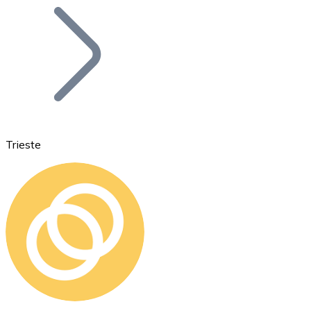
Bitcoin
BTC
Trieste
Ethereum
ETH