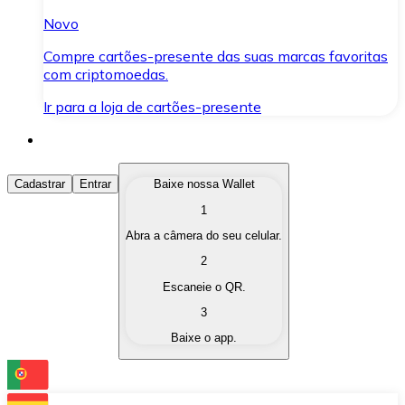
Novo
Compre cartões-presente das suas marcas favoritas
com criptomoedas.
Ir para a loja de cartões-presente
Comprar Criptomoedas
Cadastrar
Entrar
Baixe nossa Wallet
1
Compre as criptomoedas de seu interesse de forma ráp
Abra a câmera do seu celular.
Vender Criptomoedas
2
Converta suas criptomoedas em moeda fiduciária quand
Escaneie o QR.
3
Trocar (Swap)
Baixe o app.
Troque uma criptomoeda por outra instantaneamente,
Carteira Bitnovo