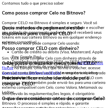
Contamos tudo o que precisa saber
Como posso comprar Celo na Bitnovo?
Comprar CELO na Bitnovo é simples e seguro. Você só
Quais métodos de pagamento estão
precisa criar uma conta, verificar sua identidade e escolher
seu método de pagamento preferido. Você receberá seus
disponíveis para comprar CELO?
tokens em sua carteira Bitnovo ou em qualquer endereço
externo compatível.
Na Bitnovo você pode comprar Celo usando:
Posso comprar CELO com dinheiro?
Cartão de crédito ou débito (Visa, Mastercard, Apple
Pay, Google Pay)
Sim. Você pode comprar Celo com dinheiro através de
Transferência bancária SEPA ou SEPA Instantânea
Onde posso armazenar meus tokens CELO?
vouchers Bitnovo, disponíveis em mais de
40.000 pontos
Dinheiro através de vouchers Bitnovo
físicos
na Europa. Uma vez que tenha o voucher, acesse:
www.bitnovo.com/buy/cash/celo/
e resgate-o rápida e
Com sua conta Bitnovo você obtém uma carteira integrada
seguramente.
Preciso verificar minha identidade para
onde pode armazenar e gerenciar seus tokens CELO com
segurança. Você também pode enviá-los para uma carteira
comprar CELO?
externa compatível com Celo, como Valora, Metamask ou
Ledger.
Sim. Devido às regulamentações legais, é obrigatório
O que devo considerar antes de comprar Celo?
verificar sua identidade antes de comprar criptomoedas na
Bitnovo. O processo é simples e rápido, e garante
operações seguras para todos os usuários.