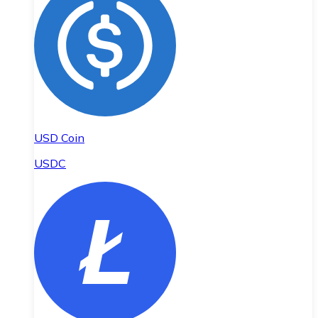
USD Coin
USDC