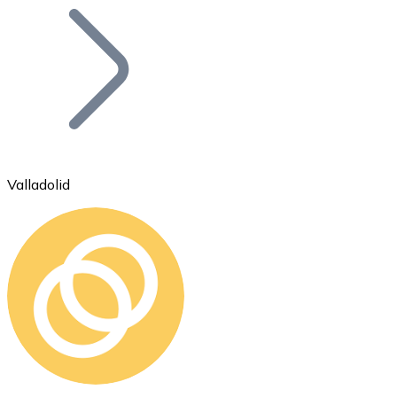
Bitcoin
BTC
Valladolid
Ethereum
ETH