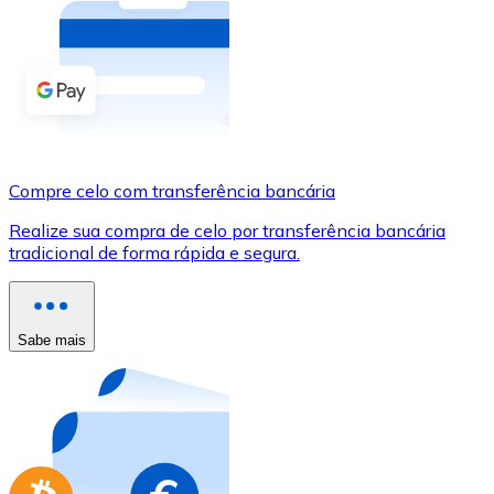
Compre criptomoedas com dinheiro e outros métodos d
Comprar com dinheiro
Transferência SEPA
Adicione fundos à sua conta Bitnovo ou faça compras d
Compre celo com transferência bancária
Comprar com transferência bancária
Realize sua compra de celo por transferência bancária
Cartão de crédito / débito
tradicional de forma rápida e segura.
Use cartões Visa e Mastercard para comprar criptomoed
Comprar com cartão
Sabe mais
Loja - Cartões-presente
Novo
Compre cartões-presente das suas marcas favoritas c
Ir para a loja de cartões-presente