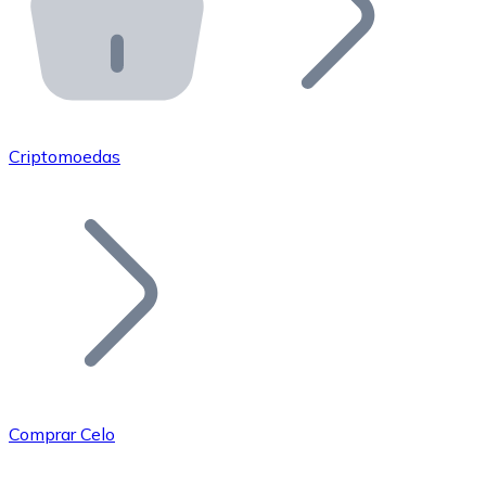
API Bitnovo
Integre nossa API no seu ecossistema.
Tornar-se Revendedor
Junte-se à nossa rede de revendedores e comercialize 
Criptomoedas
Adicionar um Token
Adicione o token do seu projeto ao nosso serviço de c
Comprar Celo