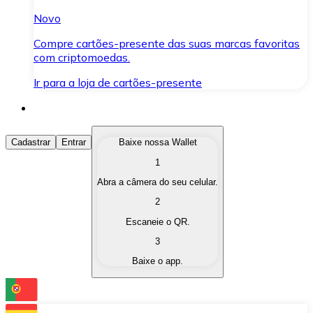
Novo
Compre cartões-presente das suas marcas favoritas
com criptomoedas.
Ir para a loja de cartões-presente
Comprar Criptomoedas
Cadastrar
Entrar
Baixe nossa Wallet
1
Compre as criptomoedas de seu interesse de forma ráp
Abra a câmera do seu celular.
Vender Criptomoedas
2
Converta suas criptomoedas em moeda fiduciária quand
Escaneie o QR.
3
Trocar (Swap)
Baixe o app.
Troque uma criptomoeda por outra instantaneamente,
Carteira Bitnovo