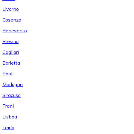
Livorno
Cosenza
Benevento
Brescia
Cagliari
Barletta
Eboli
Modugno
Siracusa
Trani
Lisboa
Leiría