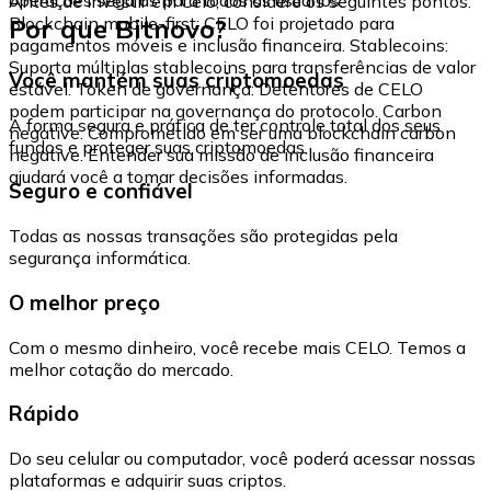
Antes de investir em Celo, considere os seguintes pontos:
Por que Bitnovo?
Blockchain mobile-first: CELO foi projetado para
pagamentos móveis e inclusão financeira. Stablecoins:
Suporta múltiplas stablecoins para transferências de valor
Você mantém suas criptomoedas
estável. Token de governança: Detentores de CELO
podem participar na governança do protocolo. Carbon
A forma segura e prática de ter controle total dos seus
negative: Comprometido em ser uma blockchain carbon
fundos e proteger suas criptomoedas.
negative. Entender sua missão de inclusão financeira
ajudará você a tomar decisões informadas.
Seguro e confiável
Todas as nossas transações são protegidas pela
segurança informática.
O melhor preço
Com o mesmo dinheiro, você recebe mais CELO. Temos a
melhor cotação do mercado.
Rápido
Do seu celular ou computador, você poderá acessar nossas
plataformas e adquirir suas criptos.