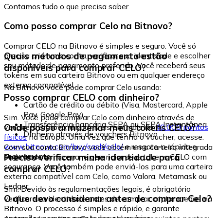
Contamos tudo o que precisa saber
Como posso comprar Celo na Bitnovo?
Comprar CELO na Bitnovo é simples e seguro. Você só
Quais métodos de pagamento estão
precisa criar uma conta, verificar sua identidade e escolher
seu método de pagamento preferido. Você receberá seus
disponíveis para comprar CELO?
tokens em sua carteira Bitnovo ou em qualquer endereço
externo compatível.
Na Bitnovo você pode comprar Celo usando:
Posso comprar CELO com dinheiro?
Cartão de crédito ou débito (Visa, Mastercard, Apple
Pay, Google Pay)
Sim. Você pode comprar Celo com dinheiro através de
Transferência bancária SEPA ou SEPA Instantânea
Onde posso armazenar meus tokens CELO?
vouchers Bitnovo, disponíveis em mais de
40.000 pontos
Dinheiro através de vouchers Bitnovo
físicos
na Europa. Uma vez que tenha o voucher, acesse:
www.bitnovo.com/buy/cash/celo/
e resgate-o rápida e
Com sua conta Bitnovo você obtém uma carteira integrada
seguramente.
Preciso verificar minha identidade para
onde pode armazenar e gerenciar seus tokens CELO com
segurança. Você também pode enviá-los para uma carteira
comprar CELO?
externa compatível com Celo, como Valora, Metamask ou
Ledger.
Sim. Devido às regulamentações legais, é obrigatório
O que devo considerar antes de comprar Celo?
verificar sua identidade antes de comprar criptomoedas na
Bitnovo. O processo é simples e rápido, e garante
operações seguras para todos os usuários.