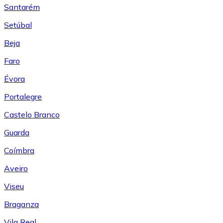
Santarém
Setúbal
Beja
Faro
Évora
Portalegre
Castelo Branco
Guarda
Coímbra
Aveiro
Viseu
Braganza
Vila Real