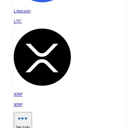
Litecoin
LTC
XRP
XRP
Ver tudo