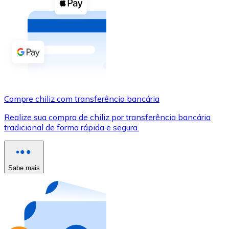
Compre criptomoedas com dinheiro e outros métodos d
Comprar com dinheiro
Transferência SEPA
Adicione fundos à sua conta Bitnovo ou faça compras d
Comprar com transferência bancária
Compre chiliz com transferência bancária
Cartão de crédito / débito
Realize sua compra de chiliz por transferência bancária
Use cartões Visa e Mastercard para comprar criptomoed
tradicional de forma rápida e segura.
Comprar com cartão
Loja - Cartões-presente
Sabe mais
Novo
Compre cartões-presente das suas marcas favoritas c
Ir para a loja de cartões-presente