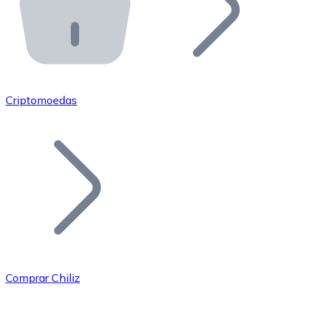
API Bitnovo
Integre nossa API no seu ecossistema.
Tornar-se Revendedor
Junte-se à nossa rede de revendedores e comercialize 
Criptomoedas
Adicionar um Token
Adicione o token do seu projeto ao nosso serviço de c
Comprar Chiliz