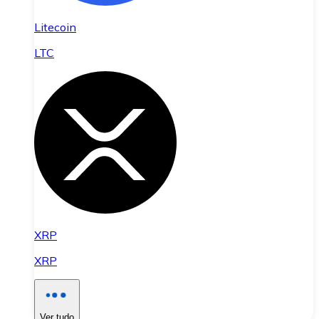
Litecoin
LTC
XRP
XRP
Ver tudo