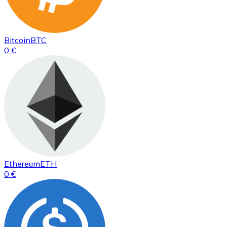
Bitcoin
BTC
0 €
Ethereum
ETH
0 €