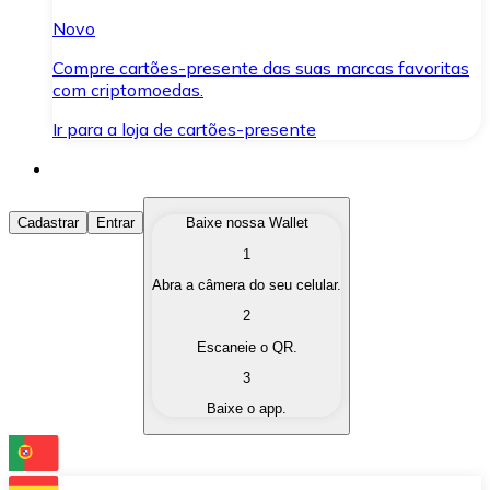
Novo
Compre cartões-presente das suas marcas favoritas
com criptomoedas.
Ir para a loja de cartões-presente
Comprar Criptomoedas
Cadastrar
Entrar
Baixe nossa Wallet
1
Compre as criptomoedas de seu interesse de forma ráp
Abra a câmera do seu celular.
Vender Criptomoedas
2
Converta suas criptomoedas em moeda fiduciária quand
Escaneie o QR.
3
Trocar (Swap)
Baixe o app.
Troque uma criptomoeda por outra instantaneamente,
Carteira Bitnovo