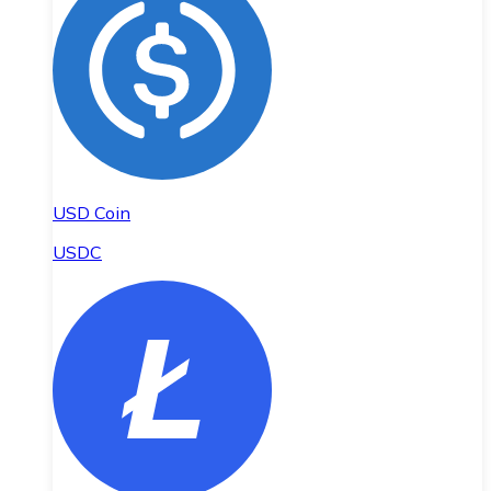
USD Coin
USDC