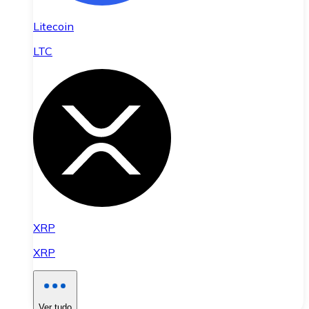
Litecoin
LTC
XRP
XRP
Ver tudo