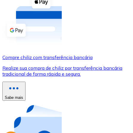
Compre criptomoedas com dinheiro e outros métodos d
Comprar com dinheiro
Transferência SEPA
Adicione fundos à sua conta Bitnovo ou faça compras d
Comprar com transferência bancária
Compre chiliz com transferência bancária
Cartão de crédito / débito
Realize sua compra de chiliz por transferência bancária
Use cartões Visa e Mastercard para comprar criptomoed
tradicional de forma rápida e segura.
Comprar com cartão
Loja - Cartões-presente
Sabe mais
Novo
Compre cartões-presente das suas marcas favoritas c
Ir para a loja de cartões-presente