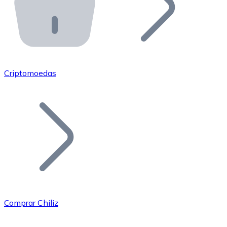
API Bitnovo
Integre nossa API no seu ecossistema.
Tornar-se Revendedor
Junte-se à nossa rede de revendedores e comercialize 
Criptomoedas
Adicionar um Token
Adicione o token do seu projeto ao nosso serviço de c
Comprar Chiliz