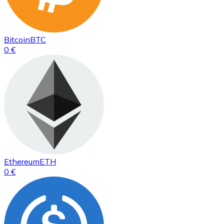
Bitcoin
BTC
0 €
Ethereum
ETH
0 €