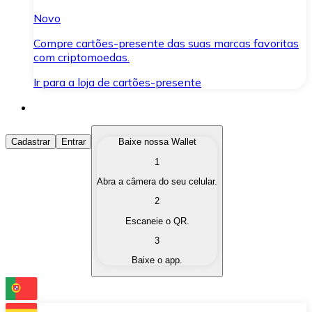
Novo
Compre cartões-presente das suas marcas favoritas
com criptomoedas.
Ir para a loja de cartões-presente
Comprar Criptomoedas
Cadastrar
Entrar
Baixe nossa Wallet
1
Compre as criptomoedas de seu interesse de forma ráp
Abra a câmera do seu celular.
Vender Criptomoedas
2
Converta suas criptomoedas em moeda fiduciária quand
Escaneie o QR.
3
Trocar (Swap)
Baixe o app.
Troque uma criptomoeda por outra instantaneamente,
Carteira Bitnovo