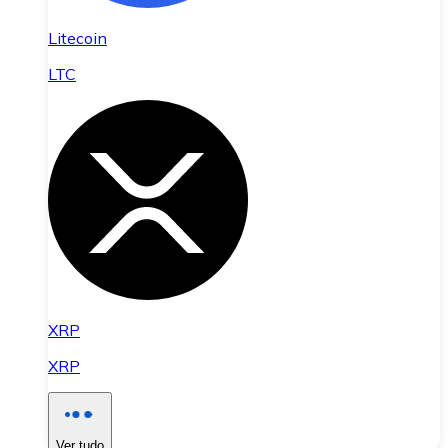
Litecoin
LTC
XRP
XRP
Ver tudo