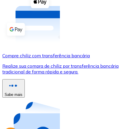
Compre criptomoedas com dinheiro e outros métodos d
Comprar com dinheiro
Transferência SEPA
Adicione fundos à sua conta Bitnovo ou faça compras d
Comprar com transferência bancária
Compre chiliz com transferência bancária
Cartão de crédito / débito
Realize sua compra de chiliz por transferência bancária
Use cartões Visa e Mastercard para comprar criptomoed
tradicional de forma rápida e segura.
Comprar com cartão
Loja - Cartões-presente
Sabe mais
Novo
Compre cartões-presente das suas marcas favoritas c
Ir para a loja de cartões-presente