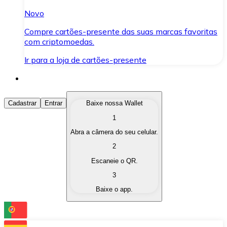
Novo
Compre cartões-presente das suas marcas favoritas
com criptomoedas.
Ir para a loja de cartões-presente
Comprar Criptomoedas
Cadastrar
Entrar
Baixe nossa Wallet
1
Compre as criptomoedas de seu interesse de forma ráp
Abra a câmera do seu celular.
Vender Criptomoedas
2
Converta suas criptomoedas em moeda fiduciária quand
Escaneie o QR.
3
Trocar (Swap)
Baixe o app.
Troque uma criptomoeda por outra instantaneamente,
Carteira Bitnovo