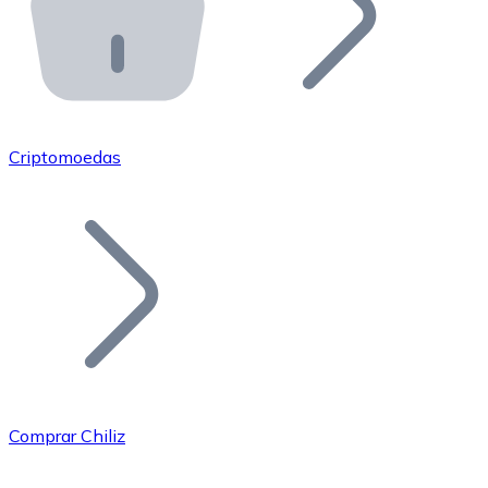
API Bitnovo
Integre nossa API no seu ecossistema.
Tornar-se Revendedor
Junte-se à nossa rede de revendedores e comercialize 
Criptomoedas
Adicionar um Token
Adicione o token do seu projeto ao nosso serviço de c
Comprar Chiliz