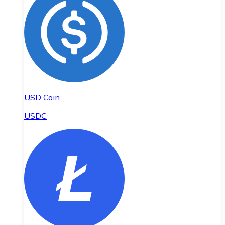
USD Coin
USDC