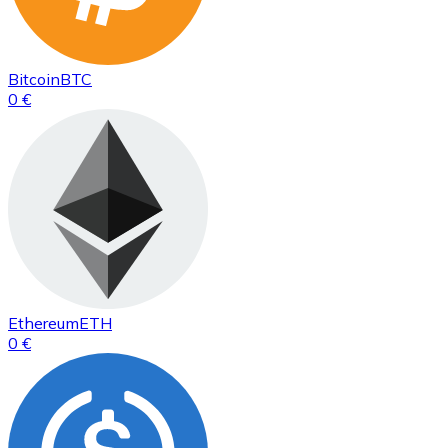
Bitcoin
BTC
0 €
Ethereum
ETH
0 €