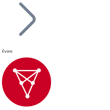
Bitcoin
BTC
Évora
Ethereum
ETH