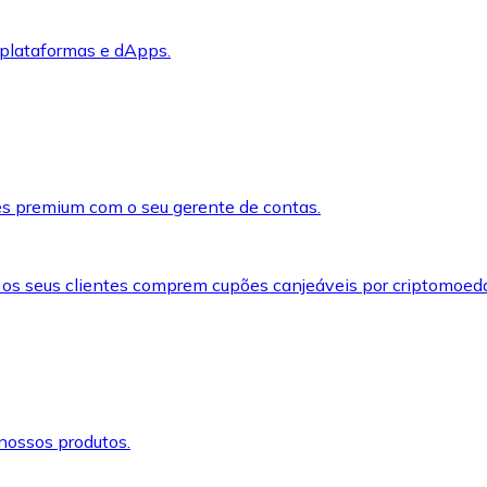
 plataformas e dApps.
s premium com o seu gerente de contas.
 os seus clientes comprem cupões canjeáveis por criptomoed
nossos produtos.