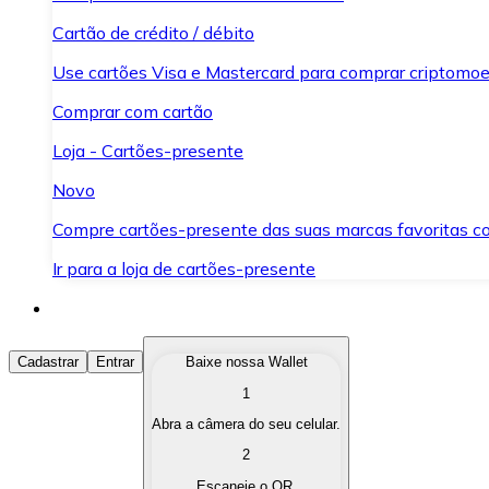
Cartão de crédito / débito
Use cartões Visa e Mastercard para comprar criptomoed
Comprar com cartão
Loja - Cartões-presente
Novo
Compre cartões-presente das suas marcas favoritas c
Ir para a loja de cartões-presente
Comprar Criptomoedas
Cadastrar
Entrar
Baixe nossa Wallet
1
Compre as criptomoedas de seu interesse de forma ráp
Abra a câmera do seu celular.
Vender Criptomoedas
2
Converta suas criptomoedas em moeda fiduciária quand
Escaneie o QR.