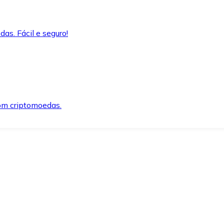
as. Fácil e seguro!
om criptomoedas.
ida e segura.
o precisar.