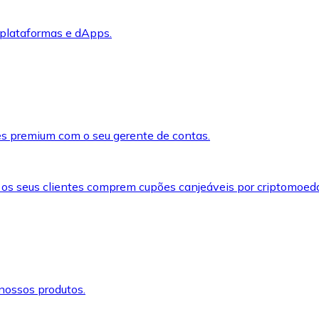
 plataformas e dApps.
s premium com o seu gerente de contas.
 os seus clientes comprem cupões canjeáveis por criptomoed
nossos produtos.