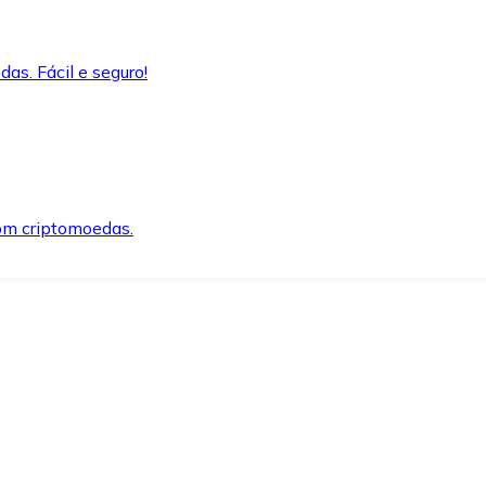
as. Fácil e seguro!
om criptomoedas.
ida e segura.
o precisar.