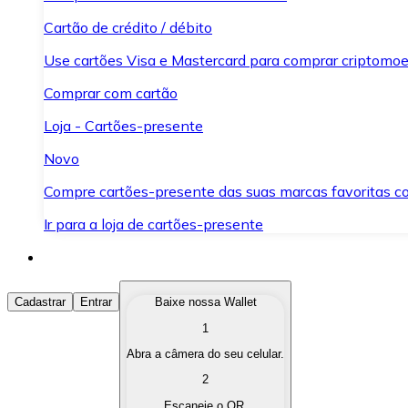
Cartão de crédito / débito
Use cartões Visa e Mastercard para comprar criptomoed
Comprar com cartão
Loja - Cartões-presente
Novo
Compre cartões-presente das suas marcas favoritas c
Ir para a loja de cartões-presente
Comprar Criptomoedas
Cadastrar
Entrar
Baixe nossa Wallet
1
Compre as criptomoedas de seu interesse de forma ráp
Abra a câmera do seu celular.
Vender Criptomoedas
2
Converta suas criptomoedas em moeda fiduciária quand
Escaneie o QR.