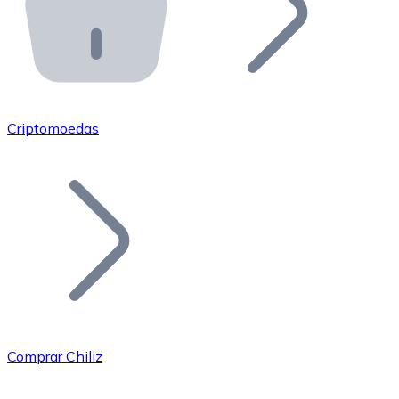
API Bitnovo
Integre nossa API no seu ecossistema.
Tornar-se Revendedor
Junte-se à nossa rede de revendedores e comercialize 
Criptomoedas
Adicionar um Token
Adicione o token do seu projeto ao nosso serviço de c
Comprar Chiliz