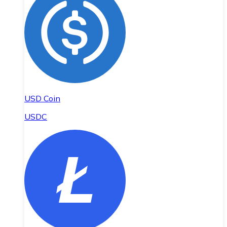
USD Coin
USDC