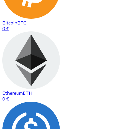
Bitcoin
BTC
0 €
Ethereum
ETH
0 €