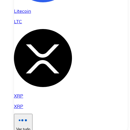
Litecoin
LTC
XRP
XRP
Ver tudo