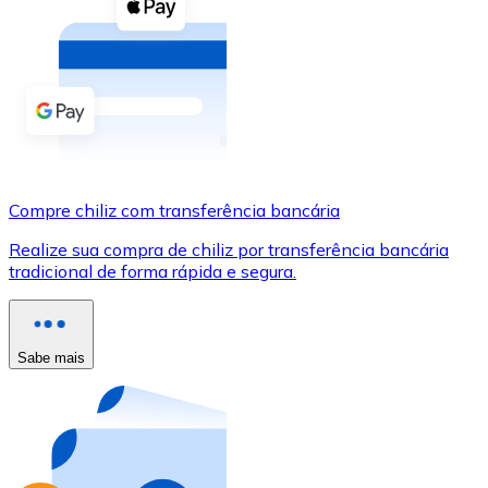
Compre criptomoedas com dinheiro e outros métodos d
Comprar com dinheiro
Transferência SEPA
Adicione fundos à sua conta Bitnovo ou faça compras d
Comprar com transferência bancária
Compre chiliz com transferência bancária
Cartão de crédito / débito
Realize sua compra de chiliz por transferência bancária
Use cartões Visa e Mastercard para comprar criptomoed
tradicional de forma rápida e segura.
Comprar com cartão
Loja - Cartões-presente
Sabe mais
Novo
Compre cartões-presente das suas marcas favoritas c
Ir para a loja de cartões-presente