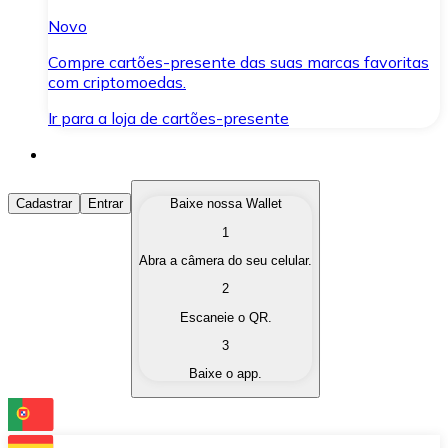
Novo
Compre cartões-presente das suas marcas favoritas
com criptomoedas.
Ir para a loja de cartões-presente
Comprar Criptomoedas
Cadastrar
Entrar
Baixe nossa Wallet
1
Compre as criptomoedas de seu interesse de forma ráp
Abra a câmera do seu celular.
Vender Criptomoedas
2
Converta suas criptomoedas em moeda fiduciária quand
Escaneie o QR.
3
Trocar (Swap)
Baixe o app.
Troque uma criptomoeda por outra instantaneamente,
Carteira Bitnovo