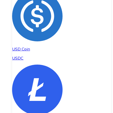
USD Coin
USDC