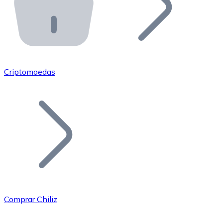
API Bitnovo
Integre nossa API no seu ecossistema.
Tornar-se Revendedor
Junte-se à nossa rede de revendedores e comercialize 
Criptomoedas
Adicionar um Token
Adicione o token do seu projeto ao nosso serviço de c
Comprar Chiliz