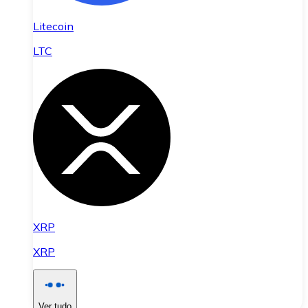
Litecoin
LTC
XRP
XRP
Ver tudo