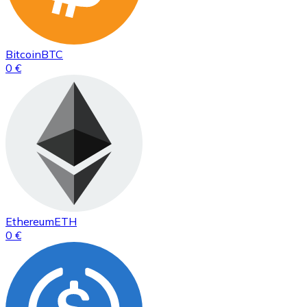
Bitcoin
BTC
0 €
Ethereum
ETH
0 €