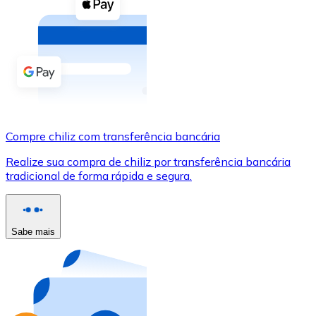
Compre criptomoedas com dinheiro e outros métodos d
Comprar com dinheiro
Transferência SEPA
Adicione fundos à sua conta Bitnovo ou faça compras d
Comprar com transferência bancária
Compre chiliz com transferência bancária
Cartão de crédito / débito
Realize sua compra de chiliz por transferência bancária
Use cartões Visa e Mastercard para comprar criptomoed
tradicional de forma rápida e segura.
Comprar com cartão
Loja - Cartões-presente
Sabe mais
Novo
Compre cartões-presente das suas marcas favoritas c
Ir para a loja de cartões-presente