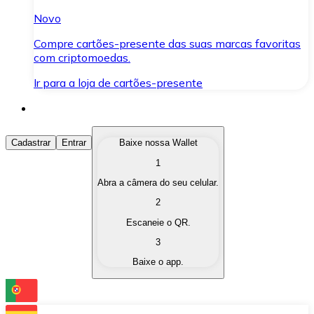
Novo
Compre cartões-presente das suas marcas favoritas
com criptomoedas.
Ir para a loja de cartões-presente
Comprar Criptomoedas
Cadastrar
Entrar
Baixe nossa Wallet
1
Compre as criptomoedas de seu interesse de forma ráp
Abra a câmera do seu celular.
Vender Criptomoedas
2
Converta suas criptomoedas em moeda fiduciária quand
Escaneie o QR.
3
Trocar (Swap)
Baixe o app.
Troque uma criptomoeda por outra instantaneamente,
Carteira Bitnovo