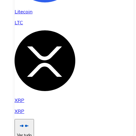
Litecoin
LTC
XRP
XRP
Ver tudo