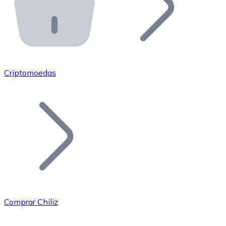
API Bitnovo
Integre nossa API no seu ecossistema.
Tornar-se Revendedor
Junte-se à nossa rede de revendedores e comercialize 
Criptomoedas
Adicionar um Token
Adicione o token do seu projeto ao nosso serviço de c
Comprar Chiliz