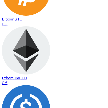
Bitcoin
BTC
0 €
Ethereum
ETH
0 €