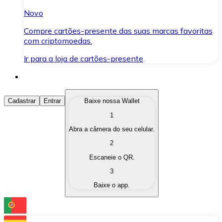
Novo
Compre cartões-presente das suas marcas favoritas
com criptomoedas.
Ir para a loja de cartões-presente
Comprar Criptomoedas
Cadastrar
Entrar
Baixe nossa Wallet
1
Compre as criptomoedas de seu interesse de forma ráp
Abra a câmera do seu celular.
Vender Criptomoedas
2
Converta suas criptomoedas em moeda fiduciária quand
Escaneie o QR.
3
Trocar (Swap)
Baixe o app.
Troque uma criptomoeda por outra instantaneamente,
Carteira Bitnovo