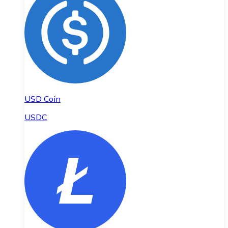
USD Coin
USDC