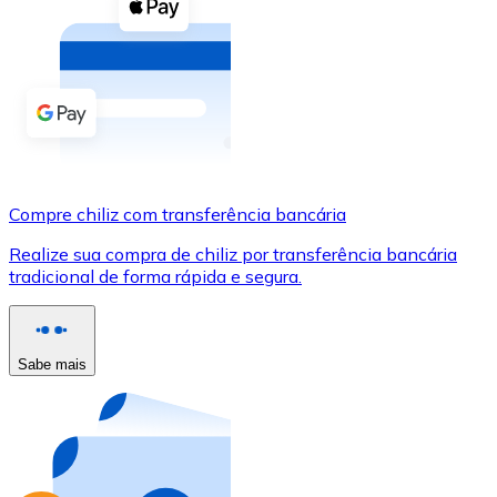
Compre criptomoedas com dinheiro e outros métodos d
Comprar com dinheiro
Transferência SEPA
Adicione fundos à sua conta Bitnovo ou faça compras d
Comprar com transferência bancária
Compre chiliz com transferência bancária
Cartão de crédito / débito
Realize sua compra de chiliz por transferência bancária
Use cartões Visa e Mastercard para comprar criptomoed
tradicional de forma rápida e segura.
Comprar com cartão
Loja - Cartões-presente
Sabe mais
Novo
Compre cartões-presente das suas marcas favoritas c
Ir para a loja de cartões-presente