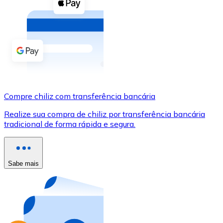
Compre criptomoedas com dinheiro e outros métodos d
Comprar com dinheiro
Transferência SEPA
Adicione fundos à sua conta Bitnovo ou faça compras d
Comprar com transferência bancária
Compre chiliz com transferência bancária
Cartão de crédito / débito
Realize sua compra de chiliz por transferência bancária
Use cartões Visa e Mastercard para comprar criptomoed
tradicional de forma rápida e segura.
Comprar com cartão
Loja - Cartões-presente
Sabe mais
Novo
Compre cartões-presente das suas marcas favoritas c
Ir para a loja de cartões-presente