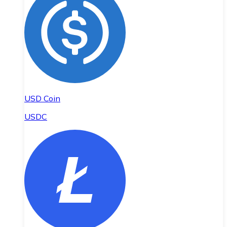
USD Coin
USDC