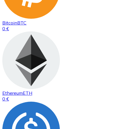
Bitcoin
BTC
0 €
Ethereum
ETH
0 €