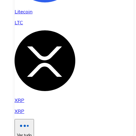
Litecoin
LTC
XRP
XRP
Ver tudo