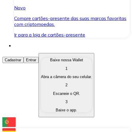
Novo
Compre cartões-presente das suas marcas favoritas
com criptomoedas.
Ir para a loja de cartões-presente
Comprar Criptomoedas
Cadastrar
Entrar
Baixe nossa Wallet
1
Compre as criptomoedas de seu interesse de forma ráp
Abra a câmera do seu celular.
Vender Criptomoedas
2
Converta suas criptomoedas em moeda fiduciária quand
Escaneie o QR.
3
Trocar (Swap)
Baixe o app.
Troque uma criptomoeda por outra instantaneamente,
Carteira Bitnovo