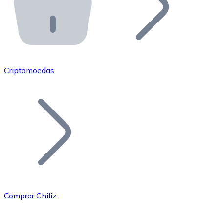
API Bitnovo
Integre nossa API no seu ecossistema.
Tornar-se Revendedor
Junte-se à nossa rede de revendedores e comercialize 
Criptomoedas
Adicionar um Token
Adicione o token do seu projeto ao nosso serviço de c
Comprar Chiliz