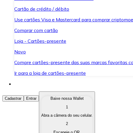
Cartão de crédito / débito
Use cartões Visa e Mastercard para comprar criptomoed
Comprar com cartão
Loja - Cartões-presente
Novo
Compre cartões-presente das suas marcas favoritas c
Ir para a loja de cartões-presente
Comprar Criptomoedas
Cadastrar
Entrar
Baixe nossa Wallet
1
Compre as criptomoedas de seu interesse de forma ráp
Abra a câmera do seu celular.
Vender Criptomoedas
2
Converta suas criptomoedas em moeda fiduciária quand
Escaneie o QR.