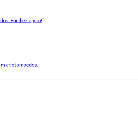
as. Fácil e seguro!
om criptomoedas.
ida e segura.
o precisar.