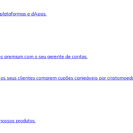
 plataformas e dApps.
s premium com o seu gerente de contas.
 os seus clientes comprem cupões canjeáveis por criptomoed
nossos produtos.