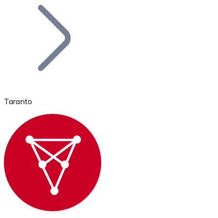
Bitcoin
BTC
Taranto
Ethereum
ETH