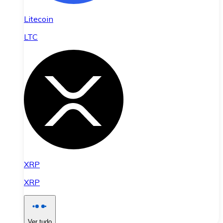
Litecoin
LTC
XRP
XRP
Ver tudo