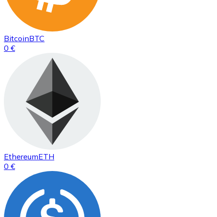
Bitcoin
BTC
0 €
Ethereum
ETH
0 €