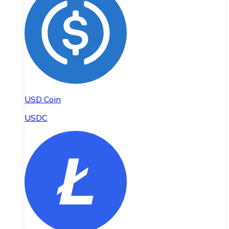
USD Coin
USDC