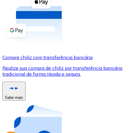
Compre criptomoedas com dinheiro e outros métodos d
Comprar com dinheiro
Transferência SEPA
Adicione fundos à sua conta Bitnovo ou faça compras d
Comprar com transferência bancária
Compre chiliz com transferência bancária
Cartão de crédito / débito
Realize sua compra de chiliz por transferência bancária
Use cartões Visa e Mastercard para comprar criptomoed
tradicional de forma rápida e segura.
Comprar com cartão
Loja - Cartões-presente
Sabe mais
Novo
Compre cartões-presente das suas marcas favoritas c
Ir para a loja de cartões-presente