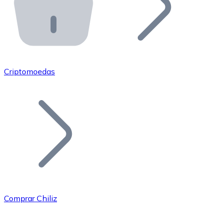
API Bitnovo
Integre nossa API no seu ecossistema.
Tornar-se Revendedor
Junte-se à nossa rede de revendedores e comercialize 
Criptomoedas
Adicionar um Token
Adicione o token do seu projeto ao nosso serviço de c
Comprar Chiliz