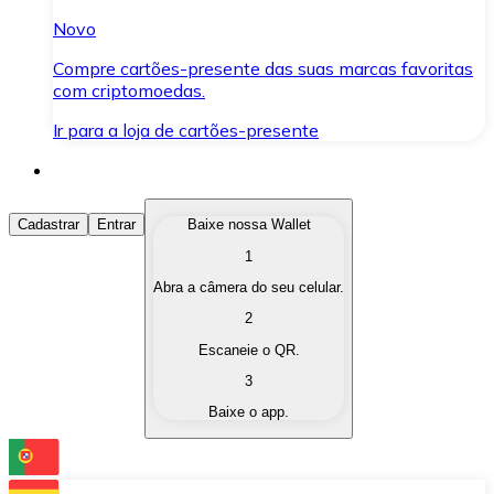
Novo
Compre cartões-presente das suas marcas favoritas
com criptomoedas.
Ir para a loja de cartões-presente
Comprar Criptomoedas
Cadastrar
Entrar
Baixe nossa Wallet
1
Compre as criptomoedas de seu interesse de forma ráp
Abra a câmera do seu celular.
Vender Criptomoedas
2
Converta suas criptomoedas em moeda fiduciária quand
Escaneie o QR.
3
Trocar (Swap)
Baixe o app.
Troque uma criptomoeda por outra instantaneamente,
Carteira Bitnovo