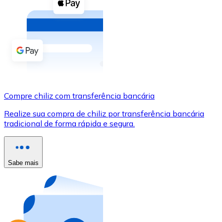
Compre criptomoedas com dinheiro e outros métodos d
Comprar com dinheiro
Transferência SEPA
Adicione fundos à sua conta Bitnovo ou faça compras d
Comprar com transferência bancária
Compre chiliz com transferência bancária
Cartão de crédito / débito
Realize sua compra de chiliz por transferência bancária
Use cartões Visa e Mastercard para comprar criptomoed
tradicional de forma rápida e segura.
Comprar com cartão
Loja - Cartões-presente
Sabe mais
Novo
Compre cartões-presente das suas marcas favoritas c
Ir para a loja de cartões-presente