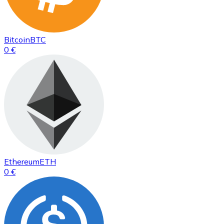
Bitcoin
BTC
0 €
Ethereum
ETH
0 €