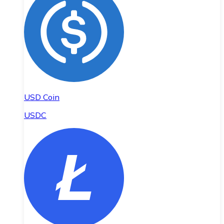
USD Coin
USDC