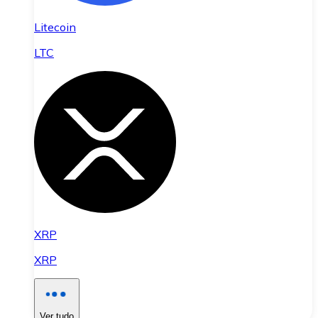
Litecoin
LTC
XRP
XRP
Ver tudo