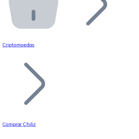
API Bitnovo
Integre nossa API no seu ecossistema.
Tornar-se Revendedor
Junte-se à nossa rede de revendedores e comercialize 
Criptomoedas
Adicionar um Token
Adicione o token do seu projeto ao nosso serviço de c
Comprar Chiliz