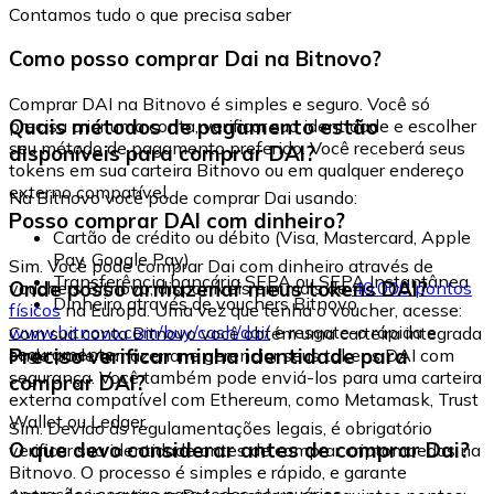
Contamos tudo o que precisa saber
Como posso comprar Dai na Bitnovo?
Comprar DAI na Bitnovo é simples e seguro. Você só
Quais métodos de pagamento estão
precisa criar uma conta, verificar sua identidade e escolher
seu método de pagamento preferido. Você receberá seus
disponíveis para comprar DAI?
tokens em sua carteira Bitnovo ou em qualquer endereço
externo compatível.
Na Bitnovo você pode comprar Dai usando:
Posso comprar DAI com dinheiro?
Cartão de crédito ou débito (Visa, Mastercard, Apple
Pay, Google Pay)
Sim. Você pode comprar Dai com dinheiro através de
Transferência bancária SEPA ou SEPA Instantânea
Onde posso armazenar meus tokens DAI?
vouchers Bitnovo, disponíveis em mais de
40.000 pontos
Dinheiro através de vouchers Bitnovo
físicos
na Europa. Uma vez que tenha o voucher, acesse:
www.bitnovo.com/buy/cash/dai/
e resgate-o rápida e
Com sua conta Bitnovo você obtém uma carteira integrada
seguramente.
Preciso verificar minha identidade para
onde pode armazenar e gerenciar seus tokens DAI com
segurança. Você também pode enviá-los para uma carteira
comprar DAI?
externa compatível com Ethereum, como Metamask, Trust
Wallet ou Ledger.
Sim. Devido às regulamentações legais, é obrigatório
O que devo considerar antes de comprar Dai?
verificar sua identidade antes de comprar criptomoedas na
Bitnovo. O processo é simples e rápido, e garante
operações seguras para todos os usuários.