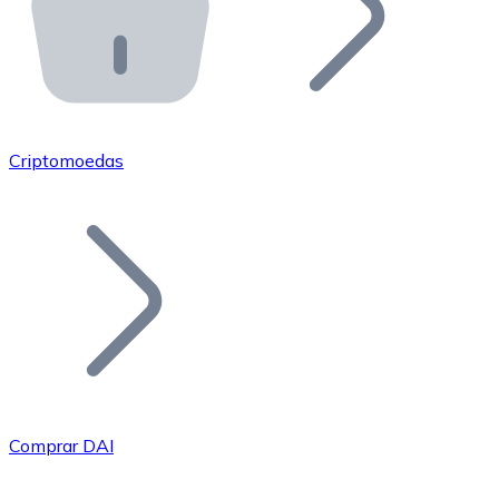
API Bitnovo
Integre nossa API no seu ecossistema.
Tornar-se Revendedor
Junte-se à nossa rede de revendedores e comercialize 
Criptomoedas
Adicionar um Token
Adicione o token do seu projeto ao nosso serviço de c
Comprar DAI