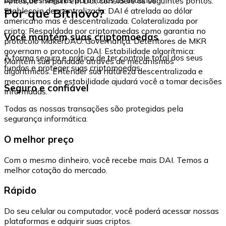
Antes de investir em Dai, considere os seguintes pontos:
Por que Bitnovo?
Stablecoin descentralizada: DAI é atrelada ao dólar
americano mas é descentralizada. Colateralizada por
cripto: Respaldada por criptomoedas como garantia no
Você mantém suas criptomoedas
protocolo MakerDAO. Governança: Detentores de MKR
governam o protocolo DAI. Estabilidade algorítmica:
A forma segura e prática de ter controle total dos seus
Mantém sua paridade através de mecanismos
fundos e proteger suas criptomoedas.
algorítmicos. Entender sua natureza descentralizada e
mecanismos de estabilidade ajudará você a tomar decisões
Seguro e confiável
informadas.
Todas as nossas transações são protegidas pela
segurança informática.
O melhor preço
Com o mesmo dinheiro, você recebe mais DAI. Temos a
melhor cotação do mercado.
Rápido
Do seu celular ou computador, você poderá acessar nossas
plataformas e adquirir suas criptos.