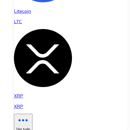
Litecoin
LTC
XRP
XRP
Ver tudo