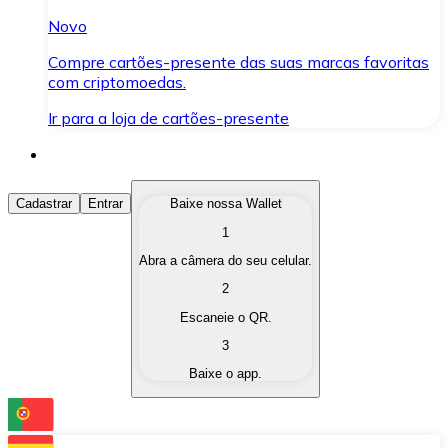
Novo
Compre cartões-presente das suas marcas favoritas
com criptomoedas.
Ir para a loja de cartões-presente
Comprar Criptomoedas
Cadastrar
Entrar
Baixe nossa Wallet
1
Compre as criptomoedas de seu interesse de forma ráp
Abra a câmera do seu celular.
Vender Criptomoedas
2
Converta suas criptomoedas em moeda fiduciária quand
Escaneie o QR.
3
Trocar (Swap)
Baixe o app.
Troque uma criptomoeda por outra instantaneamente,
Carteira Bitnovo