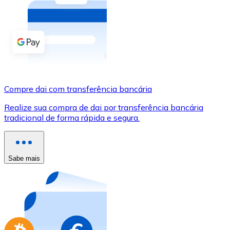
Compre criptomoedas com dinheiro e outros métodos d
Comprar com dinheiro
Transferência SEPA
Adicione fundos à sua conta Bitnovo ou faça compras d
Compre dai com transferência bancária
Comprar com transferência bancária
Realize sua compra de dai por transferência bancária
Cartão de crédito / débito
tradicional de forma rápida e segura.
Use cartões Visa e Mastercard para comprar criptomoed
Comprar com cartão
Sabe mais
Loja - Cartões-presente
Novo
Compre cartões-presente das suas marcas favoritas c
Ir para a loja de cartões-presente