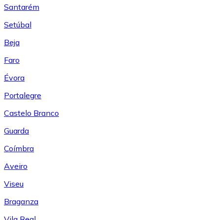
Santarém
Setúbal
Beja
Faro
Évora
Portalegre
Castelo Branco
Guarda
Coímbra
Aveiro
Viseu
Braganza
Vila Real