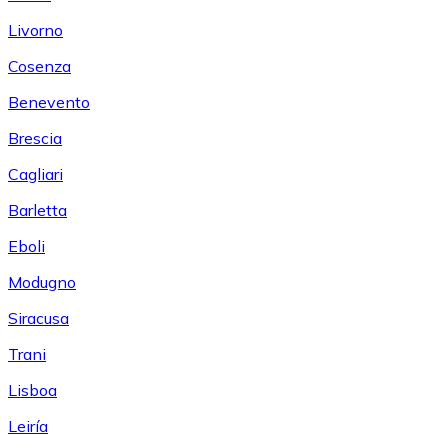
Livorno
Cosenza
Benevento
Brescia
Cagliari
Barletta
Eboli
Modugno
Siracusa
Trani
Lisboa
Leiría