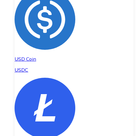
USD Coin
USDC