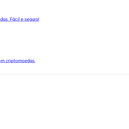
as. Fácil e seguro!
om criptomoedas.
ida e segura.
o precisar.