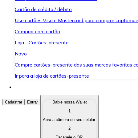
Cartão de crédito / débito
Use cartões Visa e Mastercard para comprar criptomoed
Comprar com cartão
Loja - Cartões-presente
Novo
Compre cartões-presente das suas marcas favoritas c
Ir para a loja de cartões-presente
Comprar Criptomoedas
Cadastrar
Entrar
Baixe nossa Wallet
1
Compre as criptomoedas de seu interesse de forma ráp
Abra a câmera do seu celular.
Vender Criptomoedas
2
Converta suas criptomoedas em moeda fiduciária quand
Escaneie o QR.