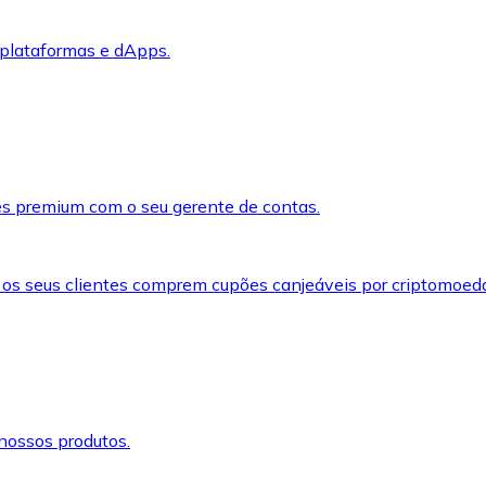
 plataformas e dApps.
s premium com o seu gerente de contas.
 os seus clientes comprem cupões canjeáveis por criptomoed
nossos produtos.