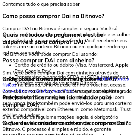
Contamos tudo o que precisa saber
Como posso comprar Dai na Bitnovo?
Comprar DAI na Bitnovo é simples e seguro. Você só
Quais métodos de pagamento estão
precisa criar uma conta, verificar sua identidade e escolher
seu método de pagamento preferido. Você receberá seus
disponíveis para comprar DAI?
tokens em sua carteira Bitnovo ou em qualquer endereço
externo compatível.
Na Bitnovo você pode comprar Dai usando:
Posso comprar DAI com dinheiro?
Cartão de crédito ou débito (Visa, Mastercard, Apple
Pay, Google Pay)
Sim. Você pode comprar Dai com dinheiro através de
Transferência bancária SEPA ou SEPA Instantânea
Onde posso armazenar meus tokens DAI?
vouchers Bitnovo, disponíveis em mais de
40.000 pontos
Dinheiro através de vouchers Bitnovo
físicos
na Europa. Uma vez que tenha o voucher, acesse:
www.bitnovo.com/buy/cash/dai/
e resgate-o rápida e
Com sua conta Bitnovo você obtém uma carteira integrada
seguramente.
Preciso verificar minha identidade para
onde pode armazenar e gerenciar seus tokens DAI com
segurança. Você também pode enviá-los para uma carteira
comprar DAI?
externa compatível com Ethereum, como Metamask, Trust
Wallet ou Ledger.
Sim. Devido às regulamentações legais, é obrigatório
O que devo considerar antes de comprar Dai?
verificar sua identidade antes de comprar criptomoedas na
Bitnovo. O processo é simples e rápido, e garante
operações seguras para todos os usuários.