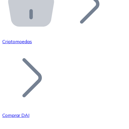
API Bitnovo
Integre nossa API no seu ecossistema.
Tornar-se Revendedor
Junte-se à nossa rede de revendedores e comercialize 
Criptomoedas
Adicionar um Token
Adicione o token do seu projeto ao nosso serviço de c
Comprar DAI