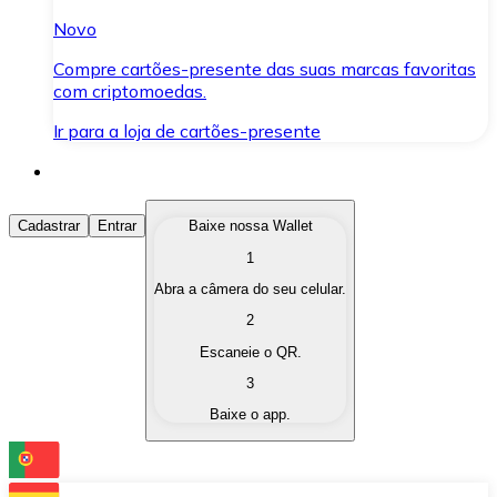
Novo
Compre cartões-presente das suas marcas favoritas
com criptomoedas.
Ir para a loja de cartões-presente
Comprar Criptomoedas
Cadastrar
Entrar
Baixe nossa Wallet
1
Compre as criptomoedas de seu interesse de forma ráp
Abra a câmera do seu celular.
Vender Criptomoedas
2
Converta suas criptomoedas em moeda fiduciária quand
Escaneie o QR.
3
Trocar (Swap)
Baixe o app.
Troque uma criptomoeda por outra instantaneamente,
Carteira Bitnovo