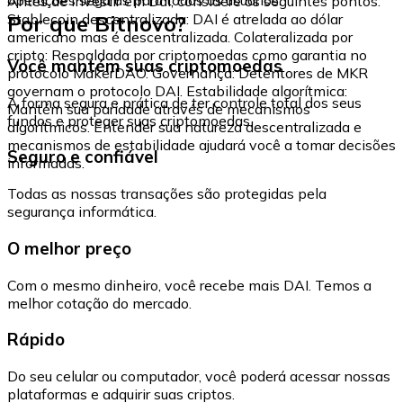
Antes de investir em Dai, considere os seguintes pontos:
Por que Bitnovo?
Stablecoin descentralizada: DAI é atrelada ao dólar
americano mas é descentralizada. Colateralizada por
cripto: Respaldada por criptomoedas como garantia no
Você mantém suas criptomoedas
protocolo MakerDAO. Governança: Detentores de MKR
governam o protocolo DAI. Estabilidade algorítmica:
A forma segura e prática de ter controle total dos seus
Mantém sua paridade através de mecanismos
fundos e proteger suas criptomoedas.
algorítmicos. Entender sua natureza descentralizada e
mecanismos de estabilidade ajudará você a tomar decisões
Seguro e confiável
informadas.
Todas as nossas transações são protegidas pela
segurança informática.
O melhor preço
Com o mesmo dinheiro, você recebe mais DAI. Temos a
melhor cotação do mercado.
Rápido
Do seu celular ou computador, você poderá acessar nossas
plataformas e adquirir suas criptos.