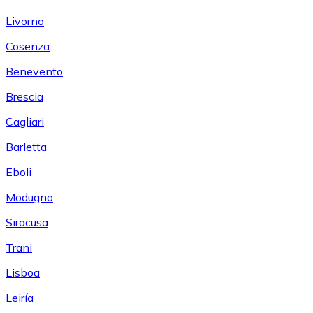
Livorno
Cosenza
Benevento
Brescia
Cagliari
Barletta
Eboli
Modugno
Siracusa
Trani
Lisboa
Leiría