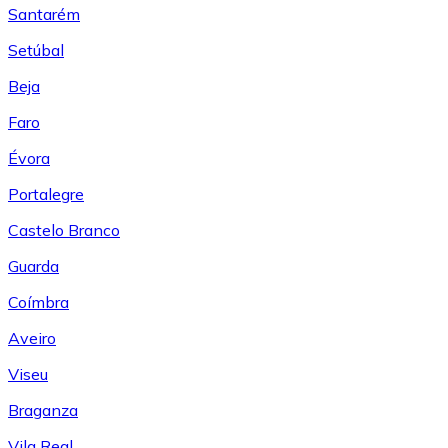
Santarém
Setúbal
Beja
Faro
Évora
Portalegre
Castelo Branco
Guarda
Coímbra
Aveiro
Viseu
Braganza
Vila Real