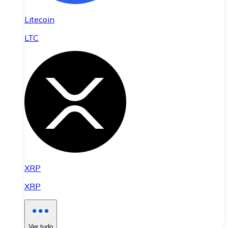
Litecoin
LTC
XRP
XRP
Ver tudo