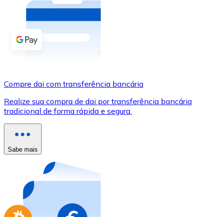
Compre criptomoedas com dinheiro e outros métodos d
Comprar com dinheiro
Transferência SEPA
Adicione fundos à sua conta Bitnovo ou faça compras d
Compre dai com transferência bancária
Comprar com transferência bancária
Realize sua compra de dai por transferência bancária
Cartão de crédito / débito
tradicional de forma rápida e segura.
Use cartões Visa e Mastercard para comprar criptomoed
Comprar com cartão
Sabe mais
Loja - Cartões-presente
Novo
Compre cartões-presente das suas marcas favoritas c
Ir para a loja de cartões-presente