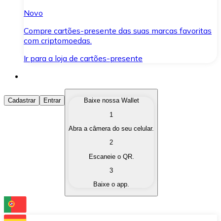
Novo
Compre cartões-presente das suas marcas favoritas
com criptomoedas.
Ir para a loja de cartões-presente
Comprar Criptomoedas
Cadastrar
Entrar
Baixe nossa Wallet
1
Compre as criptomoedas de seu interesse de forma ráp
Abra a câmera do seu celular.
Vender Criptomoedas
2
Converta suas criptomoedas em moeda fiduciária quand
Escaneie o QR.
3
Trocar (Swap)
Baixe o app.
Troque uma criptomoeda por outra instantaneamente,
Carteira Bitnovo