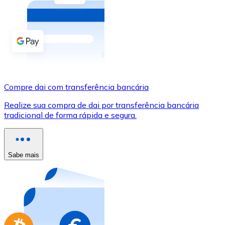
Compre criptomoedas com dinheiro e outros métodos d
Comprar com dinheiro
Transferência SEPA
Adicione fundos à sua conta Bitnovo ou faça compras d
Compre dai com transferência bancária
Comprar com transferência bancária
Realize sua compra de dai por transferência bancária
Cartão de crédito / débito
tradicional de forma rápida e segura.
Use cartões Visa e Mastercard para comprar criptomoed
Comprar com cartão
Sabe mais
Loja - Cartões-presente
Novo
Compre cartões-presente das suas marcas favoritas c
Ir para a loja de cartões-presente