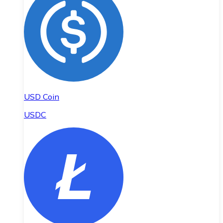
USD Coin
USDC