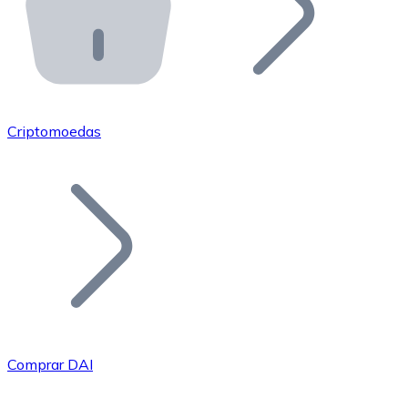
API Bitnovo
Integre nossa API no seu ecossistema.
Tornar-se Revendedor
Junte-se à nossa rede de revendedores e comercialize 
Criptomoedas
Adicionar um Token
Adicione o token do seu projeto ao nosso serviço de c
Comprar DAI