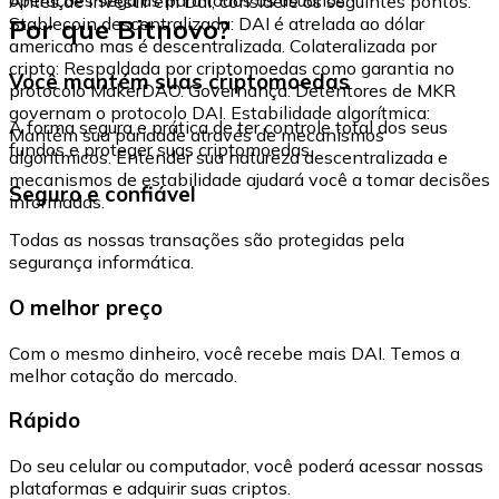
Antes de investir em Dai, considere os seguintes pontos:
Por que Bitnovo?
Stablecoin descentralizada: DAI é atrelada ao dólar
americano mas é descentralizada. Colateralizada por
cripto: Respaldada por criptomoedas como garantia no
Você mantém suas criptomoedas
protocolo MakerDAO. Governança: Detentores de MKR
governam o protocolo DAI. Estabilidade algorítmica:
A forma segura e prática de ter controle total dos seus
Mantém sua paridade através de mecanismos
fundos e proteger suas criptomoedas.
algorítmicos. Entender sua natureza descentralizada e
mecanismos de estabilidade ajudará você a tomar decisões
Seguro e confiável
informadas.
Todas as nossas transações são protegidas pela
segurança informática.
O melhor preço
Com o mesmo dinheiro, você recebe mais DAI. Temos a
melhor cotação do mercado.
Rápido
Do seu celular ou computador, você poderá acessar nossas
plataformas e adquirir suas criptos.