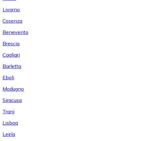
Livorno
Cosenza
Benevento
Brescia
Cagliari
Barletta
Eboli
Modugno
Siracusa
Trani
Lisboa
Leiría