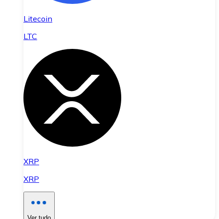
Litecoin
LTC
XRP
XRP
Ver tudo