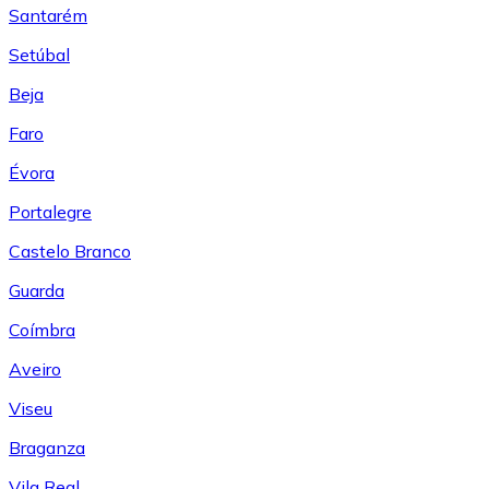
Santarém
Setúbal
Beja
Faro
Évora
Portalegre
Castelo Branco
Guarda
Coímbra
Aveiro
Viseu
Braganza
Vila Real