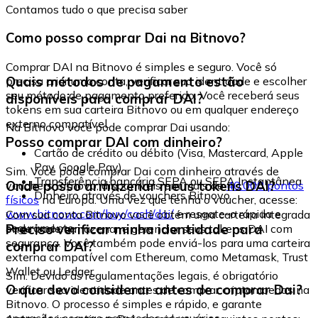
Contamos tudo o que precisa saber
Como posso comprar Dai na Bitnovo?
Comprar DAI na Bitnovo é simples e seguro. Você só
Quais métodos de pagamento estão
precisa criar uma conta, verificar sua identidade e escolher
seu método de pagamento preferido. Você receberá seus
disponíveis para comprar DAI?
tokens em sua carteira Bitnovo ou em qualquer endereço
externo compatível.
Na Bitnovo você pode comprar Dai usando:
Posso comprar DAI com dinheiro?
Cartão de crédito ou débito (Visa, Mastercard, Apple
Pay, Google Pay)
Sim. Você pode comprar Dai com dinheiro através de
Transferência bancária SEPA ou SEPA Instantânea
Onde posso armazenar meus tokens DAI?
vouchers Bitnovo, disponíveis em mais de
40.000 pontos
Dinheiro através de vouchers Bitnovo
físicos
na Europa. Uma vez que tenha o voucher, acesse:
www.bitnovo.com/buy/cash/dai/
e resgate-o rápida e
Com sua conta Bitnovo você obtém uma carteira integrada
seguramente.
Preciso verificar minha identidade para
onde pode armazenar e gerenciar seus tokens DAI com
segurança. Você também pode enviá-los para uma carteira
comprar DAI?
externa compatível com Ethereum, como Metamask, Trust
Wallet ou Ledger.
Sim. Devido às regulamentações legais, é obrigatório
O que devo considerar antes de comprar Dai?
verificar sua identidade antes de comprar criptomoedas na
Bitnovo. O processo é simples e rápido, e garante
operações seguras para todos os usuários.