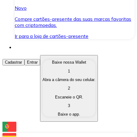
Novo
Compre cartões-presente das suas marcas favoritas
com criptomoedas.
Ir para a loja de cartões-presente
Comprar Criptomoedas
Cadastrar
Entrar
Baixe nossa Wallet
1
Compre as criptomoedas de seu interesse de forma ráp
Abra a câmera do seu celular.
Vender Criptomoedas
2
Converta suas criptomoedas em moeda fiduciária quand
Escaneie o QR.
3
Trocar (Swap)
Baixe o app.
Troque uma criptomoeda por outra instantaneamente,
Carteira Bitnovo