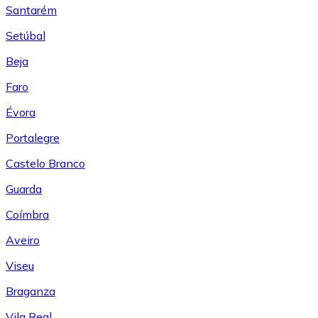
Santarém
Setúbal
Beja
Faro
Évora
Portalegre
Castelo Branco
Guarda
Coímbra
Aveiro
Viseu
Braganza
Vila Real