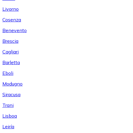
Livorno
Cosenza
Benevento
Brescia
Cagliari
Barletta
Eboli
Modugno
Siracusa
Trani
Lisboa
Leiría