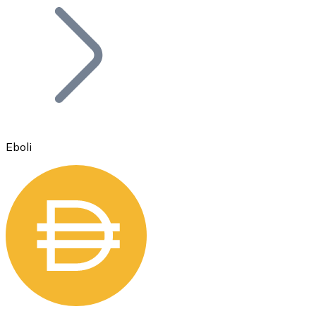
Bitcoin
BTC
Eboli
Ethereum
ETH