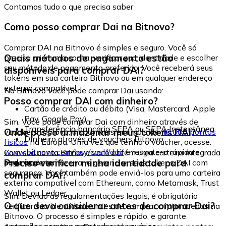
Contamos tudo o que precisa saber
Como posso comprar Dai na Bitnovo?
Comprar DAI na Bitnovo é simples e seguro. Você só
Quais métodos de pagamento estão
precisa criar uma conta, verificar sua identidade e escolher
seu método de pagamento preferido. Você receberá seus
disponíveis para comprar DAI?
tokens em sua carteira Bitnovo ou em qualquer endereço
externo compatível.
Na Bitnovo você pode comprar Dai usando:
Posso comprar DAI com dinheiro?
Cartão de crédito ou débito (Visa, Mastercard, Apple
Pay, Google Pay)
Sim. Você pode comprar Dai com dinheiro através de
Transferência bancária SEPA ou SEPA Instantânea
Onde posso armazenar meus tokens DAI?
vouchers Bitnovo, disponíveis em mais de
40.000 pontos
Dinheiro através de vouchers Bitnovo
físicos
na Europa. Uma vez que tenha o voucher, acesse:
www.bitnovo.com/buy/cash/dai/
e resgate-o rápida e
Com sua conta Bitnovo você obtém uma carteira integrada
seguramente.
Preciso verificar minha identidade para
onde pode armazenar e gerenciar seus tokens DAI com
segurança. Você também pode enviá-los para uma carteira
comprar DAI?
externa compatível com Ethereum, como Metamask, Trust
Wallet ou Ledger.
Sim. Devido às regulamentações legais, é obrigatório
O que devo considerar antes de comprar Dai?
verificar sua identidade antes de comprar criptomoedas na
Bitnovo. O processo é simples e rápido, e garante
operações seguras para todos os usuários.