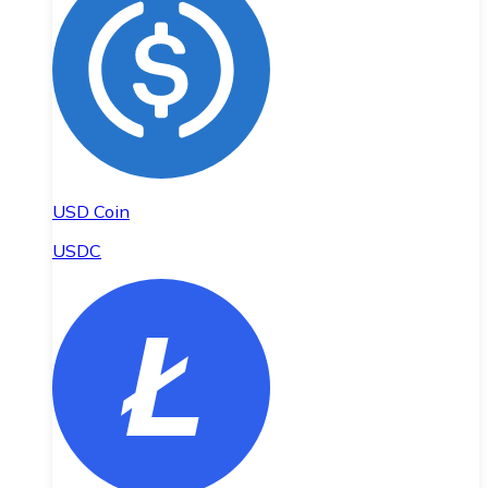
USD Coin
USDC