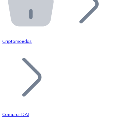
API Bitnovo
Integre nossa API no seu ecossistema.
Tornar-se Revendedor
Junte-se à nossa rede de revendedores e comercialize 
Criptomoedas
Adicionar um Token
Adicione o token do seu projeto ao nosso serviço de c
Comprar DAI