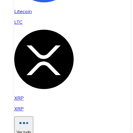
Litecoin
LTC
XRP
XRP
Ver tudo