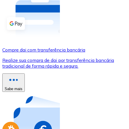
Compre criptomoedas com dinheiro e outros métodos d
Comprar com dinheiro
Transferência SEPA
Adicione fundos à sua conta Bitnovo ou faça compras d
Compre dai com transferência bancária
Comprar com transferência bancária
Realize sua compra de dai por transferência bancária
Cartão de crédito / débito
tradicional de forma rápida e segura.
Use cartões Visa e Mastercard para comprar criptomoed
Comprar com cartão
Sabe mais
Loja - Cartões-presente
Novo
Compre cartões-presente das suas marcas favoritas c
Ir para a loja de cartões-presente