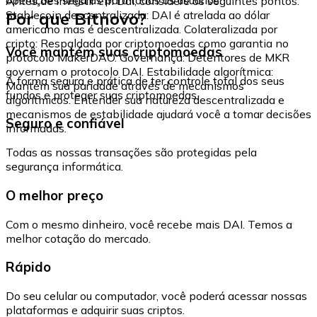
Antes de investir em Dai, considere os seguintes pontos:
Por que Bitnovo?
Stablecoin descentralizada: DAI é atrelada ao dólar
americano mas é descentralizada. Colateralizada por
cripto: Respaldada por criptomoedas como garantia no
Você mantém suas criptomoedas
protocolo MakerDAO. Governança: Detentores de MKR
governam o protocolo DAI. Estabilidade algorítmica:
A forma segura e prática de ter controle total dos seus
Mantém sua paridade através de mecanismos
fundos e proteger suas criptomoedas.
algorítmicos. Entender sua natureza descentralizada e
mecanismos de estabilidade ajudará você a tomar decisões
Seguro e confiável
informadas.
Todas as nossas transações são protegidas pela
segurança informática.
O melhor preço
Com o mesmo dinheiro, você recebe mais DAI. Temos a
melhor cotação do mercado.
Rápido
Do seu celular ou computador, você poderá acessar nossas
plataformas e adquirir suas criptos.