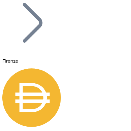
Bitcoin
BTC
Firenze
Ethereum
ETH