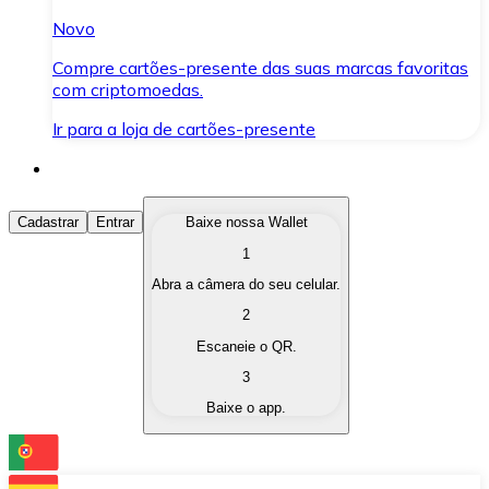
Novo
Compre cartões-presente das suas marcas favoritas
com criptomoedas.
Ir para a loja de cartões-presente
Comprar Criptomoedas
Cadastrar
Entrar
Baixe nossa Wallet
1
Compre as criptomoedas de seu interesse de forma ráp
Abra a câmera do seu celular.
Vender Criptomoedas
2
Converta suas criptomoedas em moeda fiduciária quand
Escaneie o QR.
3
Trocar (Swap)
Baixe o app.
Troque uma criptomoeda por outra instantaneamente,
Carteira Bitnovo