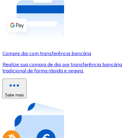
Compre criptomoedas com dinheiro e outros métodos d
Comprar com dinheiro
Transferência SEPA
Adicione fundos à sua conta Bitnovo ou faça compras d
Compre dai com transferência bancária
Comprar com transferência bancária
Realize sua compra de dai por transferência bancária
Cartão de crédito / débito
tradicional de forma rápida e segura.
Use cartões Visa e Mastercard para comprar criptomoed
Comprar com cartão
Sabe mais
Loja - Cartões-presente
Novo
Compre cartões-presente das suas marcas favoritas c
Ir para a loja de cartões-presente