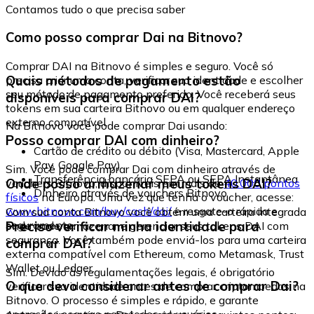
Contamos tudo o que precisa saber
Como posso comprar Dai na Bitnovo?
Comprar DAI na Bitnovo é simples e seguro. Você só
Quais métodos de pagamento estão
precisa criar uma conta, verificar sua identidade e escolher
seu método de pagamento preferido. Você receberá seus
disponíveis para comprar DAI?
tokens em sua carteira Bitnovo ou em qualquer endereço
externo compatível.
Na Bitnovo você pode comprar Dai usando:
Posso comprar DAI com dinheiro?
Cartão de crédito ou débito (Visa, Mastercard, Apple
Pay, Google Pay)
Sim. Você pode comprar Dai com dinheiro através de
Transferência bancária SEPA ou SEPA Instantânea
Onde posso armazenar meus tokens DAI?
vouchers Bitnovo, disponíveis em mais de
40.000 pontos
Dinheiro através de vouchers Bitnovo
físicos
na Europa. Uma vez que tenha o voucher, acesse:
www.bitnovo.com/buy/cash/dai/
e resgate-o rápida e
Com sua conta Bitnovo você obtém uma carteira integrada
seguramente.
Preciso verificar minha identidade para
onde pode armazenar e gerenciar seus tokens DAI com
segurança. Você também pode enviá-los para uma carteira
comprar DAI?
externa compatível com Ethereum, como Metamask, Trust
Wallet ou Ledger.
Sim. Devido às regulamentações legais, é obrigatório
O que devo considerar antes de comprar Dai?
verificar sua identidade antes de comprar criptomoedas na
Bitnovo. O processo é simples e rápido, e garante
operações seguras para todos os usuários.