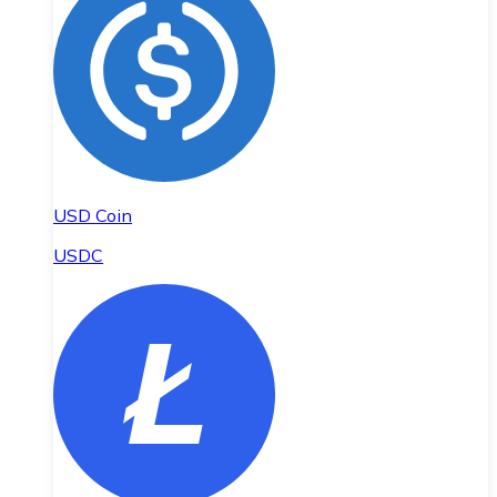
USD Coin
USDC