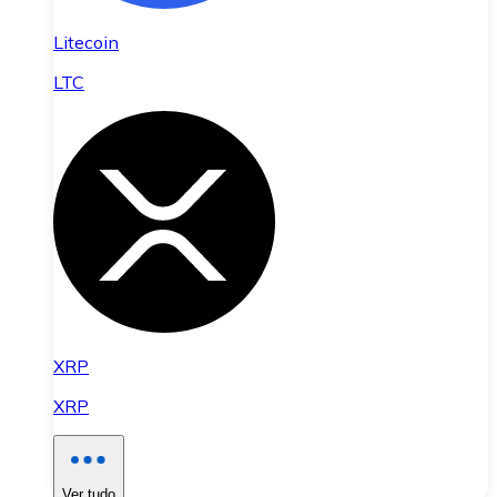
Litecoin
LTC
XRP
XRP
Ver tudo