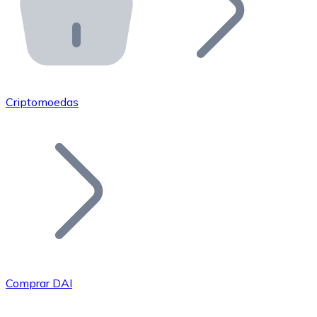
API Bitnovo
Integre nossa API no seu ecossistema.
Tornar-se Revendedor
Junte-se à nossa rede de revendedores e comercialize 
Criptomoedas
Adicionar um Token
Adicione o token do seu projeto ao nosso serviço de c
Comprar DAI