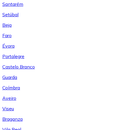
Santarém
Setúbal
Beja
Faro
Évora
Portalegre
Castelo Branco
Guarda
Coímbra
Aveiro
Viseu
Braganza
Vila Real