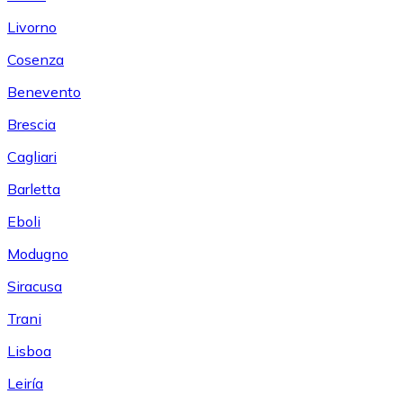
Livorno
Cosenza
Benevento
Brescia
Cagliari
Barletta
Eboli
Modugno
Siracusa
Trani
Lisboa
Leiría