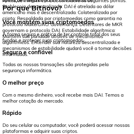
Antes de investir em Dai, considere os seguintes pontos:
Por que Bitnovo?
Stablecoin descentralizada: DAI é atrelada ao dólar
americano mas é descentralizada. Colateralizada por
cripto: Respaldada por criptomoedas como garantia no
Você mantém suas criptomoedas
protocolo MakerDAO. Governança: Detentores de MKR
governam o protocolo DAI. Estabilidade algorítmica:
A forma segura e prática de ter controle total dos seus
Mantém sua paridade através de mecanismos
fundos e proteger suas criptomoedas.
algorítmicos. Entender sua natureza descentralizada e
mecanismos de estabilidade ajudará você a tomar decisões
Seguro e confiável
informadas.
Todas as nossas transações são protegidas pela
segurança informática.
O melhor preço
Com o mesmo dinheiro, você recebe mais DAI. Temos a
melhor cotação do mercado.
Rápido
Do seu celular ou computador, você poderá acessar nossas
plataformas e adquirir suas criptos.