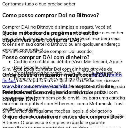
Contamos tudo o que precisa saber
Como posso comprar Dai na Bitnovo?
Comprar DAI na Bitnovo é simples e seguro. Você só
Quais métodos de pagamento estão
precisa criar uma conta, verificar sua identidade e escolher
seu método de pagamento preferido. Você receberá seus
disponíveis para comprar DAI?
tokens em sua carteira Bitnovo ou em qualquer endereço
externo compatível.
Na Bitnovo você pode comprar Dai usando:
Posso comprar DAI com dinheiro?
Cartão de crédito ou débito (Visa, Mastercard, Apple
Pay, Google Pay)
Sim. Você pode comprar Dai com dinheiro através de
Transferência bancária SEPA ou SEPA Instantânea
Onde posso armazenar meus tokens DAI?
vouchers Bitnovo, disponíveis em mais de
40.000 pontos
Dinheiro através de vouchers Bitnovo
físicos
na Europa. Uma vez que tenha o voucher, acesse:
www.bitnovo.com/buy/cash/dai/
e resgate-o rápida e
Com sua conta Bitnovo você obtém uma carteira integrada
seguramente.
Preciso verificar minha identidade para
onde pode armazenar e gerenciar seus tokens DAI com
segurança. Você também pode enviá-los para uma carteira
comprar DAI?
externa compatível com Ethereum, como Metamask, Trust
Wallet ou Ledger.
Sim. Devido às regulamentações legais, é obrigatório
O que devo considerar antes de comprar Dai?
verificar sua identidade antes de comprar criptomoedas na
Bitnovo. O processo é simples e rápido, e garante
operações seguras para todos os usuários.