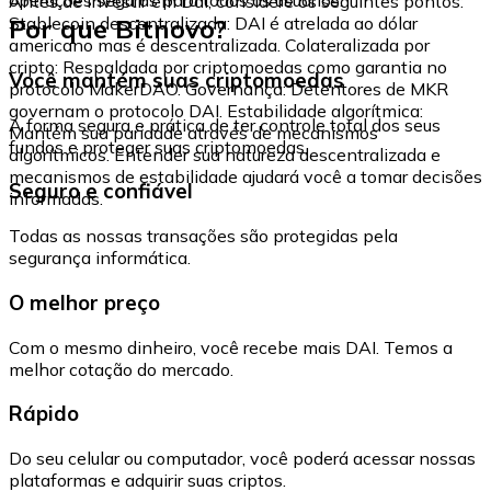
Antes de investir em Dai, considere os seguintes pontos:
Por que Bitnovo?
Stablecoin descentralizada: DAI é atrelada ao dólar
americano mas é descentralizada. Colateralizada por
cripto: Respaldada por criptomoedas como garantia no
Você mantém suas criptomoedas
protocolo MakerDAO. Governança: Detentores de MKR
governam o protocolo DAI. Estabilidade algorítmica:
A forma segura e prática de ter controle total dos seus
Mantém sua paridade através de mecanismos
fundos e proteger suas criptomoedas.
algorítmicos. Entender sua natureza descentralizada e
mecanismos de estabilidade ajudará você a tomar decisões
Seguro e confiável
informadas.
Todas as nossas transações são protegidas pela
segurança informática.
O melhor preço
Com o mesmo dinheiro, você recebe mais DAI. Temos a
melhor cotação do mercado.
Rápido
Do seu celular ou computador, você poderá acessar nossas
plataformas e adquirir suas criptos.