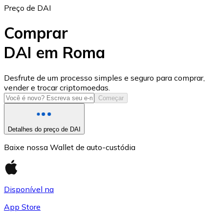
Preço de DAI
Comprar
DAI em Roma
USD Coin
Desfrute de um processo simples e seguro para comprar,
vender e trocar criptomoedas.
USDC
Começar
Detalhes do preço de DAI
Baixe nossa Wallet de auto-custódia
Disponível na
App Store
Litecoin