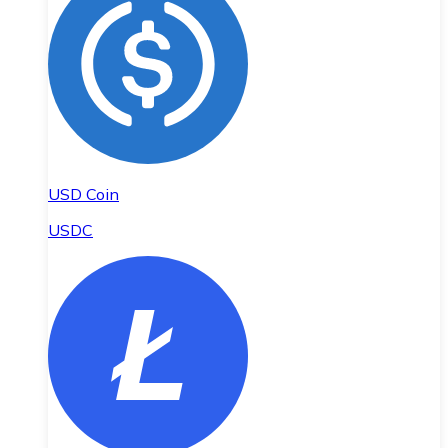
USD Coin
USDC