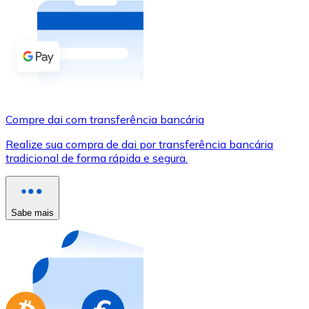
Compre criptomoedas com dinheiro e outros métodos d
Comprar com dinheiro
Transferência SEPA
Adicione fundos à sua conta Bitnovo ou faça compras d
Compre dai com transferência bancária
Comprar com transferência bancária
Realize sua compra de dai por transferência bancária
Cartão de crédito / débito
tradicional de forma rápida e segura.
Use cartões Visa e Mastercard para comprar criptomoed
Comprar com cartão
Sabe mais
Loja - Cartões-presente
Novo
Compre cartões-presente das suas marcas favoritas c
Ir para a loja de cartões-presente