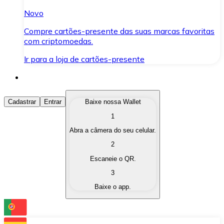
Novo
Compre cartões-presente das suas marcas favoritas
com criptomoedas.
Ir para a loja de cartões-presente
Comprar Criptomoedas
Cadastrar
Entrar
Baixe nossa Wallet
1
Compre as criptomoedas de seu interesse de forma ráp
Abra a câmera do seu celular.
Vender Criptomoedas
2
Converta suas criptomoedas em moeda fiduciária quand
Escaneie o QR.
3
Trocar (Swap)
Baixe o app.
Troque uma criptomoeda por outra instantaneamente,
Carteira Bitnovo