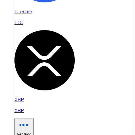
Litecoin
LTC
XRP
XRP
Ver tudo