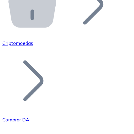
API Bitnovo
Integre nossa API no seu ecossistema.
Tornar-se Revendedor
Junte-se à nossa rede de revendedores e comercialize 
Criptomoedas
Adicionar um Token
Adicione o token do seu projeto ao nosso serviço de c
Comprar DAI