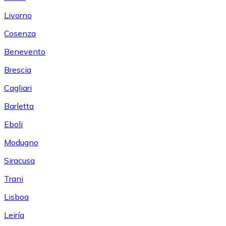
Livorno
Cosenza
Benevento
Brescia
Cagliari
Barletta
Eboli
Modugno
Siracusa
Trani
Lisboa
Leiría