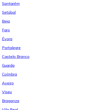
Santarém
Setúbal
Beja
Faro
Évora
Portalegre
Castelo Branco
Guarda
Coímbra
Aveiro
Viseu
Braganza
Vila Real