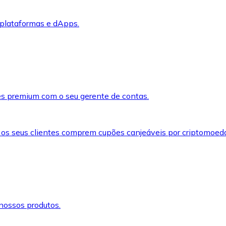
 plataformas e dApps.
s premium com o seu gerente de contas.
 os seus clientes comprem cupões canjeáveis por criptomoed
nossos produtos.