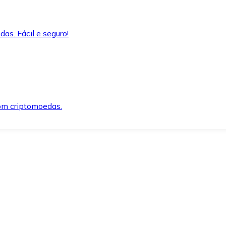
as. Fácil e seguro!
om criptomoedas.
ida e segura.
o precisar.