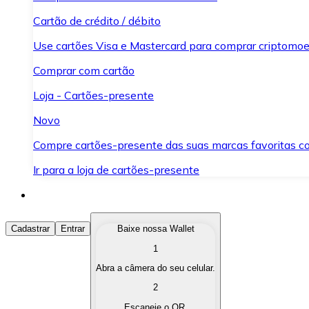
Cartão de crédito / débito
Use cartões Visa e Mastercard para comprar criptomoed
Comprar com cartão
Loja - Cartões-presente
Novo
Compre cartões-presente das suas marcas favoritas c
Ir para a loja de cartões-presente
Comprar Criptomoedas
Cadastrar
Entrar
Baixe nossa Wallet
1
Compre as criptomoedas de seu interesse de forma ráp
Abra a câmera do seu celular.
Vender Criptomoedas
2
Converta suas criptomoedas em moeda fiduciária quand
Escaneie o QR.