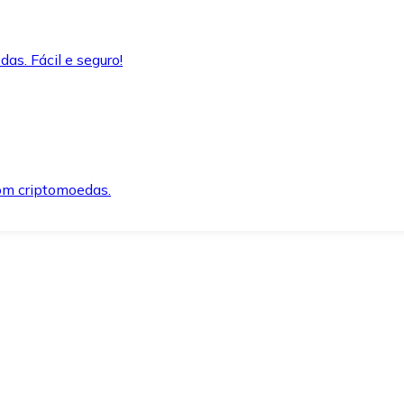
as. Fácil e seguro!
om criptomoedas.
ida e segura.
o precisar.