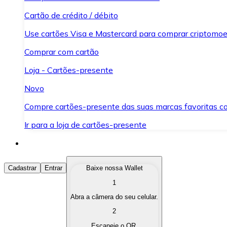
Cartão de crédito / débito
Use cartões Visa e Mastercard para comprar criptomoed
Comprar com cartão
Loja - Cartões-presente
Novo
Compre cartões-presente das suas marcas favoritas c
Ir para a loja de cartões-presente
Comprar Criptomoedas
Cadastrar
Entrar
Baixe nossa Wallet
1
Compre as criptomoedas de seu interesse de forma ráp
Abra a câmera do seu celular.
Vender Criptomoedas
2
Converta suas criptomoedas em moeda fiduciária quand
Escaneie o QR.