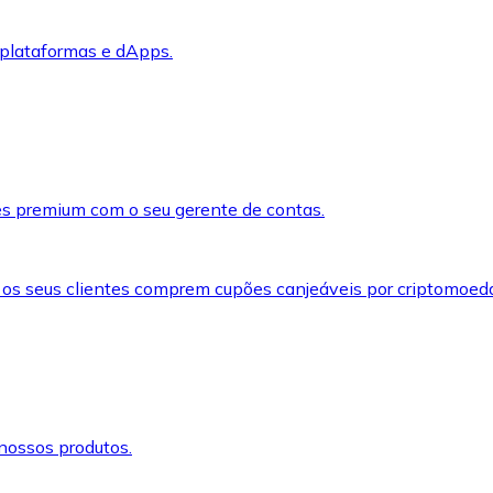
 plataformas e dApps.
s premium com o seu gerente de contas.
 os seus clientes comprem cupões canjeáveis por criptomoed
nossos produtos.