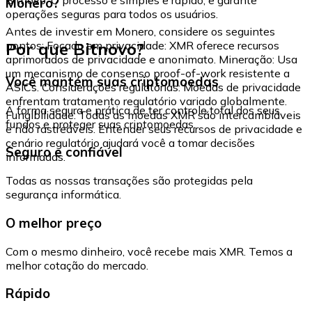
Monero?
operações seguras para todos os usuários.
Antes de investir em Monero, considere os seguintes
Por que Bitnovo?
pontos: Focado em privacidade: XMR oferece recursos
aprimorados de privacidade e anonimato. Mineração: Usa
um mecanismo de consenso proof-of-work resistente a
Você mantém suas criptomoedas
ASICs. Considerações regulatórias: Moedas de privacidade
enfrentam tratamento regulatório variado globalmente.
A forma segura e prática de ter controle total dos seus
Fungibilidade: Todas as moedas XMR são intercambiáveis
fundos e proteger suas criptomoedas.
e não rastreáveis. Entender seus recursos de privacidade e
cenário regulatório ajudará você a tomar decisões
Seguro e confiável
informadas.
Todas as nossas transações são protegidas pela
segurança informática.
O melhor preço
Com o mesmo dinheiro, você recebe mais XMR. Temos a
melhor cotação do mercado.
Rápido