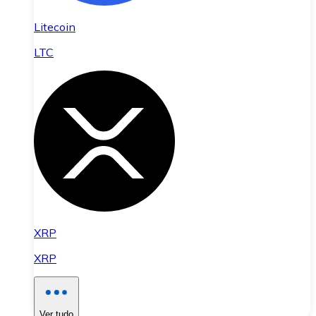
Litecoin
LTC
XRP
XRP
Ver tudo