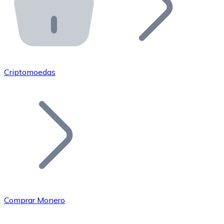
API Bitnovo
Integre nossa API no seu ecossistema.
Tornar-se Revendedor
Junte-se à nossa rede de revendedores e comercialize 
Criptomoedas
Adicionar um Token
Adicione o token do seu projeto ao nosso serviço de c
Comprar Monero