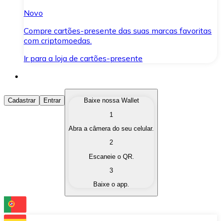
Novo
Compre cartões-presente das suas marcas favoritas
com criptomoedas.
Ir para a loja de cartões-presente
Comprar Criptomoedas
Cadastrar
Entrar
Baixe nossa Wallet
1
Compre as criptomoedas de seu interesse de forma ráp
Abra a câmera do seu celular.
Vender Criptomoedas
2
Converta suas criptomoedas em moeda fiduciária quand
Escaneie o QR.
3
Trocar (Swap)
Baixe o app.
Troque uma criptomoeda por outra instantaneamente,
Carteira Bitnovo