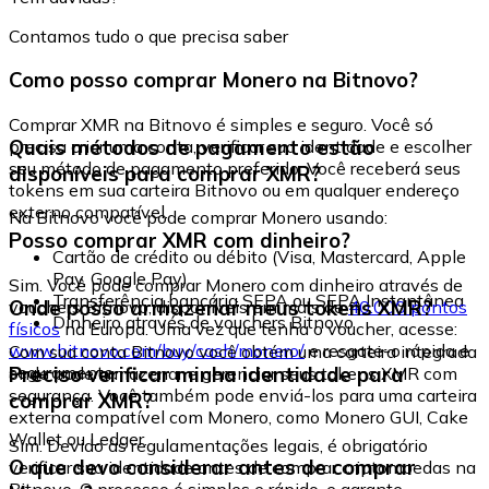
Contamos tudo o que precisa saber
Como posso comprar Monero na Bitnovo?
Comprar XMR na Bitnovo é simples e seguro. Você só
Quais métodos de pagamento estão
precisa criar uma conta, verificar sua identidade e escolher
seu método de pagamento preferido. Você receberá seus
disponíveis para comprar XMR?
tokens em sua carteira Bitnovo ou em qualquer endereço
externo compatível.
Na Bitnovo você pode comprar Monero usando:
Posso comprar XMR com dinheiro?
Cartão de crédito ou débito (Visa, Mastercard, Apple
Pay, Google Pay)
Sim. Você pode comprar Monero com dinheiro através de
Transferência bancária SEPA ou SEPA Instantânea
Onde posso armazenar meus tokens XMR?
vouchers Bitnovo, disponíveis em mais de
40.000 pontos
Dinheiro através de vouchers Bitnovo
físicos
na Europa. Uma vez que tenha o voucher, acesse:
www.bitnovo.com/buy/cash/monero/
e resgate-o rápida e
Com sua conta Bitnovo você obtém uma carteira integrada
seguramente.
Preciso verificar minha identidade para
onde pode armazenar e gerenciar seus tokens XMR com
segurança. Você também pode enviá-los para uma carteira
comprar XMR?
externa compatível com Monero, como Monero GUI, Cake
Wallet ou Ledger.
Sim. Devido às regulamentações legais, é obrigatório
O que devo considerar antes de comprar
verificar sua identidade antes de comprar criptomoedas na
Bitnovo. O processo é simples e rápido, e garante