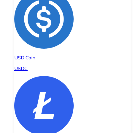
USD Coin
USDC