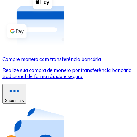
Compre criptomoedas com dinheiro e outros métodos d
Comprar com dinheiro
Transferência SEPA
Adicione fundos à sua conta Bitnovo ou faça compras d
Comprar com transferência bancária
Compre monero com transferência bancária
Cartão de crédito / débito
Realize sua compra de monero por transferência bancária
Use cartões Visa e Mastercard para comprar criptomoed
tradicional de forma rápida e segura.
Comprar com cartão
Loja - Cartões-presente
Sabe mais
Novo
Compre cartões-presente das suas marcas favoritas c
Ir para a loja de cartões-presente